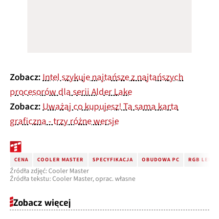
Zobacz:
Intel szykuje najtańsze z najtańszych
procesorów dla serii Alder Lake
Zobacz:
Uważaj co kupujesz! Ta sama karta
graficzna - trzy różne wersje
CENA
COOLER MASTER
SPECYFIKACJA
OBUDOWA PC
RGB LED
Źródła zdjęć: Cooler Master
Źródła tekstu: Cooler Master, oprac. własne
Zobacz więcej