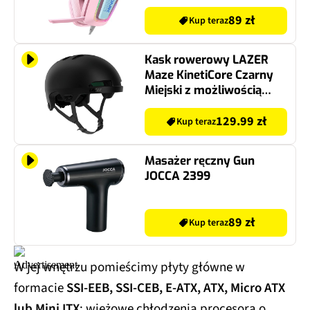
89 zł
Kup teraz
Kask rowerowy LAZER
Maze KinetiCore Czarny
Miejski z możliwością
zamontowania lampki
(rozmiar S/M)
129.99 zł
Kup teraz
Masażer ręczny Gun
JOCCA 2399
89 zł
Kup teraz
W jej wnętrzu pomieścimy płyty główne w
formacie
SSI-EEB, SSI-CEB, E-ATX, ATX, Micro ATX
lub Mini ITX
; wieżowe chłodzenia procesora o