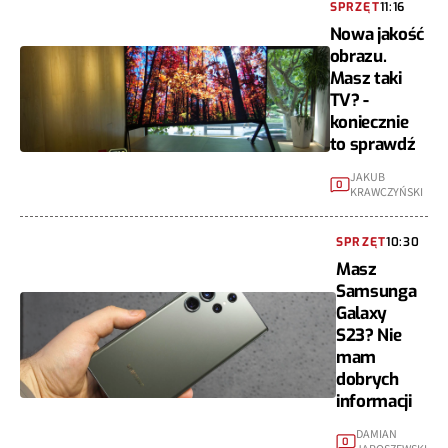
SPRZĘT
11:16
Nowa jakość
obrazu.
Masz taki
TV? -
koniecznie
to sprawdź
JAKUB
0
KRAWCZYŃSKI
SPRZĘT
10:30
Masz
Samsunga
Galaxy
S23? Nie
mam
dobrych
informacji
DAMIAN
0