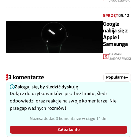
JAROSZEWSKI
SPRZĘT
09:42
Google
nabija się z
Apple i
Samsunga
DAMIAN
0
JAROSZEWSKI
3 komentarze
Popularne
Zaloguj się, by śledzić dyskuję
Dołącz do użytkowników, pisz bez limitu, śledź
odpowiedzi oraz reakcje na swoje komentarze. Nie
przegap ważnych rozmów!
Możesz dodać 3 komentarze w ciągu 14 dni
Załóż konto