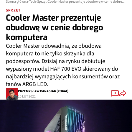
Strona główna
Tech
Sprzęt
Cooler Master prezentuje obudowę w cenie dobrego komputera
SPRZĘT
Cooler Master prezentuje
obudowę w cenie dobrego
komputera
Cooler Master udowadnia, że obudowa
komputera to nie tylko skrzynka dla
podzespołów. Dzisiaj na rynku debiutuje
wypasiony model HAF 700 EVO skierowany do
najbardziej wymagających konsumentów oraz
fanów ARGB LED.
PRZEMYSŁAW BANASIAK (YOKAI)
3
15 LUT 2022