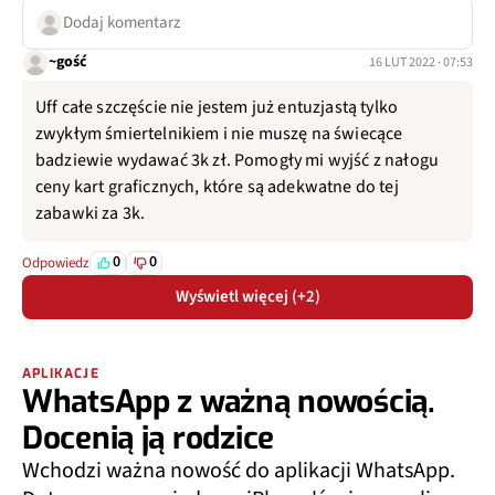
Dodaj komentarz
~gość
16 LUT 2022 · 07:53
Uff całe szczęście nie jestem już entuzjastą tylko
zwykłym śmiertelnikiem i nie muszę na świecące
badziewie wydawać 3k zł. Pomogły mi wyjść z nałogu
ceny kart graficznych, które są adekwatne do tej
zabawki za 3k.
0
0
Odpowiedz
Wyświetl więcej (+2)
APLIKACJE
WhatsApp z ważną nowością.
Docenią ją rodzice
Wchodzi ważna nowość do aplikacji WhatsApp.