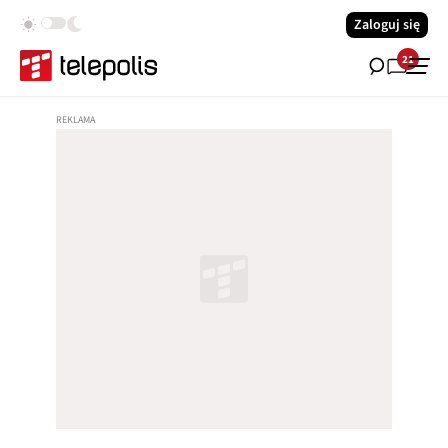
Zaloguj się
21