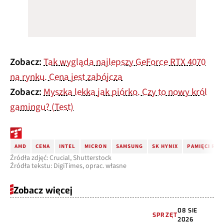
Zobacz:
Tak wygląda najlepszy GeForce RTX 4070
na rynku. Cena jest zabójcza
Zobacz:
Myszka lekka jak piórko. Czy to nowy król
gamingu? (Test)
AMD
CENA
INTEL
MICRON
SAMSUNG
SK HYNIX
PAMIĘCI RAM
Źródła zdjęć: Crucial, Shutterstock
Źródła tekstu: DigiTimes, oprac. własne
Zobacz więcej
08 SIE
SPRZĘT
2026