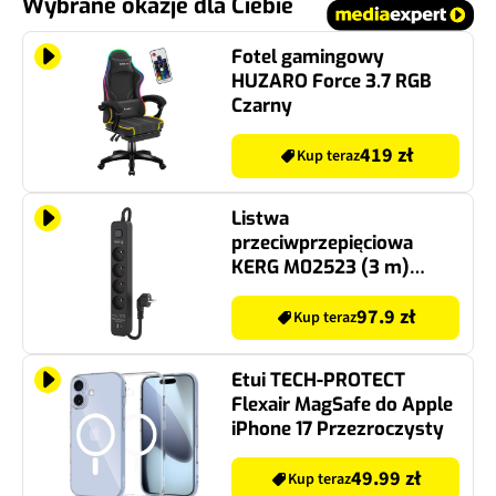
Wybrane okazje dla Ciebie
Fotel gamingowy
HUZARO Force 3.7 RGB
Czarny
419 zł
Kup teraz
Listwa
przeciwprzepięciowa
KERG M02523 (3 m)
Czarny
97.9 zł
Kup teraz
Etui TECH-PROTECT
Flexair MagSafe do Apple
iPhone 17 Przezroczysty
49.99 zł
Kup teraz