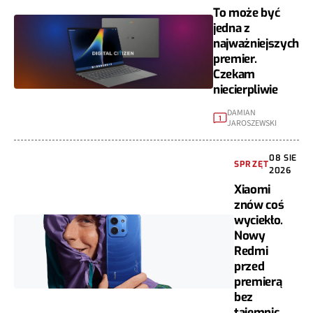
To może być
jedna z
najważniejszych
premier.
Czekam
niecierpliwie
DAMIAN
1
JAROSZEWSKI
08 SIE
SPRZĘT
2026
Xiaomi
znów coś
wyciekło.
Nowy
Redmi
przed
premierą
bez
tajemnic