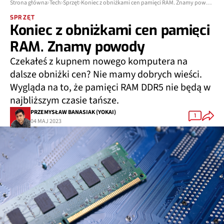
Strona główna
Tech
Sprzęt
Koniec z obniżkami cen pamięci RAM. Znamy powody
SPRZĘT
Koniec z obniżkami cen pamięci
RAM. Znamy powody
Czekałeś z kupnem nowego komputera na
dalsze obniżki cen? Nie mamy dobrych wieści.
Wygląda na to, że pamięci RAM DDR5 nie będą w
najbliższym czasie tańsze.
PRZEMYSŁAW BANASIAK (YOKAI)
1
04 MAJ 2023