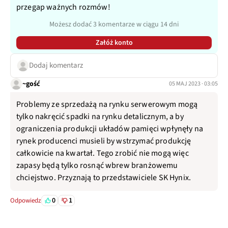
przegap ważnych rozmów!
Możesz dodać 3 komentarze w ciągu 14 dni
Załóż konto
Dodaj komentarz
~gość
05 MAJ 2023 · 03:05
Problemy ze sprzedażą na rynku serwerowym mogą
tylko nakręcić spadki na rynku detalicznym, a by
ograniczenia produkcji układów pamięci wpłynęły na
rynek producenci musieli by wstrzymać produkcję
całkowicie na kwartał. Tego zrobić nie mogą więc
zapasy będą tylko rosnąć wbrew branżowemu
chciejstwo. Przyznają to przedstawiciele SK Hynix.
0
1
Odpowiedz