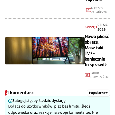
MIESZKO
0
ZAGAŃCZYK
08 SIE
SPRZĘT
2026
Nowa jakość
obrazu.
Masz taki
TV? -
koniecznie
to sprawdź
JAKUB
0
KRAWCZYŃSKI
1 komentarz
Popularne
Zaloguj się, by śledzić dyskuję
Dołącz do użytkowników, pisz bez limitu, śledź
odpowiedzi oraz reakcje na swoje komentarze. Nie