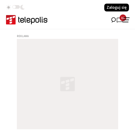
Zaloguj się
11