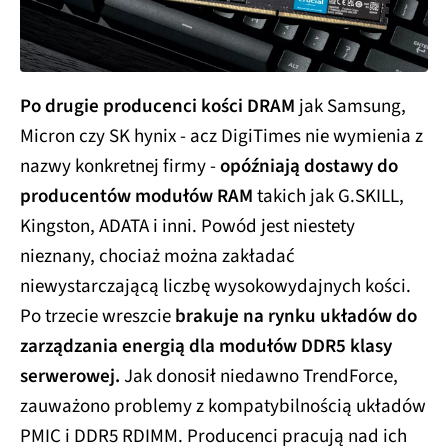
Po drugie producenci kości DRAM
jak Samsung,
Micron czy SK hynix - acz DigiTimes nie wymienia z
nazwy konkretnej firmy -
opóźniają dostawy do
producentów modułów RAM
takich jak G.SKILL,
Kingston, ADATA i inni. Powód jest niestety
nieznany, chociaż można zakładać
niewystarczającą liczbę wysokowydajnych kości.
Po trzecie wreszcie
brakuje na rynku układów do
zarządzania energią dla modułów DDR5 klasy
serwerowej.
Jak donosił niedawno TrendForce,
zauważono problemy z kompatybilnością układów
PMIC i DDR5 RDIMM. Producenci pracują nad ich