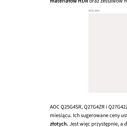
materiałów HDR
oraz zestawów 
AOC Q25G4SR, Q27G4ZR i Q27G42ZE
miesiącu. Ich sugerowane ceny us
złotych.
Jest więc przystępnie, a 