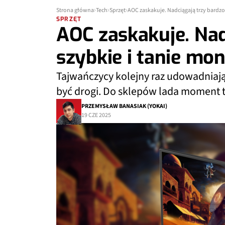
Strona główna
Tech
Sprzęt
AOC zaskakuje. Nadciągają trzy bardzo
SPRZĘT
AOC zaskakuje. Nad
szybkie i tanie mon
Tajwańczycy kolejny raz udowadniają,
być drogi. Do sklepów lada moment t
PRZEMYSŁAW BANASIAK (YOKAI)
19 CZE 2025