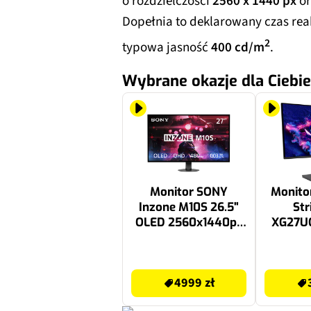
o rozdzielczości
2560 x 1440 px
or
Dopełnia to deklarowany czas rea
2
typowa jasność
400 cd/m
.
Wybrane okazje dla Ciebie
Monitor SONY
Monito
Inzone M10S 26.5"
Str
OLED 2560x1440px
XG27U
480Hz 0.03 ms
3840x2
[GTG]
0.03
4999 zł
3199 zł
4999 zł