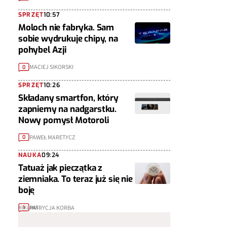
SPRZĘT
10:57
Moloch nie fabryka. Sam
sobie wydrukuje chipy, na
pohybel Azji
MACIEJ SIKORSKI
0
SPRZĘT
10:26
Składany smartfon, który
zapniemy na nadgarstku.
Nowy pomysł Motoroli
PAWEŁ MARETYCZ
0
NAUKA
09:24
Tatuaż jak pieczątka z
ziemniaka. To teraz już się nie
boję
PATRYCJA KORBA
1