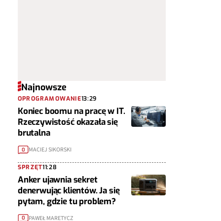
Najnowsze
OPROGRAMOWANIE
13:29
Koniec boomu na pracę w IT.
Rzeczywistość okazała się
brutalna
MACIEJ SIKORSKI
0
SPRZĘT
11:28
Anker ujawnia sekret
denerwując klientów. Ja się
pytam, gdzie tu problem?
PAWEŁ MARETYCZ
0