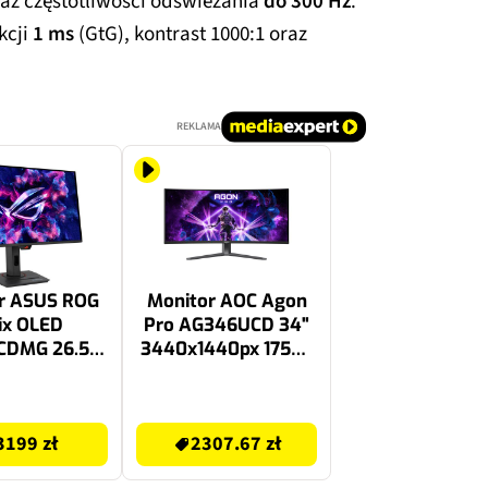
az częstotliwości odświeżania
do 300 Hz
.
kcji
1 ms
(GtG), kontrast 1000:1 oraz
REKLAMA
r ASUS ROG
Monitor AOC Agon
ix OLED
Pro AG346UCD 34"
CDMG 26.5"
3440x1440px 175Hz
160px 240Hz
0.03 ms [GTG]
 ms [GTG]
Curved
2307.67 zł
3199 zł
2307.67 zł