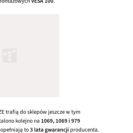
montażowych
VESA 100
.
 trafią do sklepów jeszcze w tym
talono kolejno na
1069, 1069 i 979
dopełniają to
3 lata gwarancji
producenta.