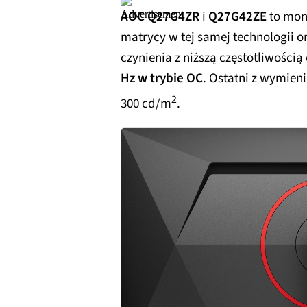
AOC Q27G4ZR
i
Q27G42ZE
to mon
matrycy w tej samej technologii o
czynienia z niższą częstotliwości
Hz w trybie OC
. Ostatni z wymien
2
300 cd/m
.