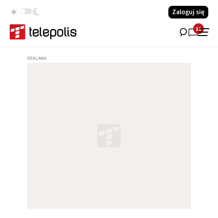
Zaloguj się
11