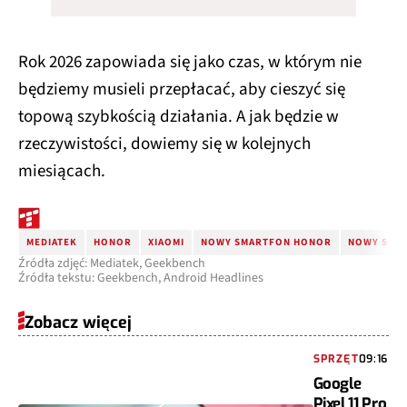
Rok 2026 zapowiada się jako czas, w którym nie
będziemy musieli przepłacać, aby cieszyć się
topową szybkością działania. A jak będzie w
rzeczywistości, dowiemy się w kolejnych
miesiącach.
MEDIATEK
HONOR
XIAOMI
NOWY SMARTFON HONOR
NOWY SMA
Źródła zdjęć: Mediatek, Geekbench
Źródła tekstu: Geekbench, Android Headlines
Zobacz więcej
SPRZĘT
09:16
Google
Pixel 11 Pro