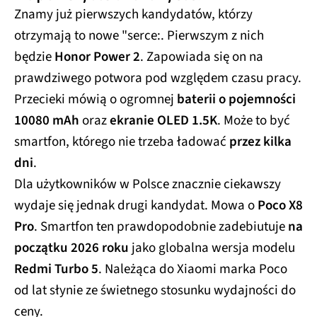
Znamy już pierwszych kandydatów, którzy
otrzymają to nowe "serce:. Pierwszym z nich
będzie
Honor Power 2
. Zapowiada się on na
prawdziwego potwora pod względem czasu pracy.
Przecieki mówią o ogromnej
baterii o pojemności
10080 mAh
oraz
ekranie OLED 1.5K
. Może to być
smartfon, którego nie trzeba ładować
przez kilka
dni
.
Dla użytkowników w Polsce znacznie ciekawszy
wydaje się jednak drugi kandydat. Mowa o
Poco X8
Pro
. Smartfon ten prawdopodobnie zadebiutuje
na
początku 2026 roku
jako globalna wersja modelu
Redmi Turbo 5
. Należąca do Xiaomi marka Poco
od lat słynie ze świetnego stosunku wydajności do
ceny.