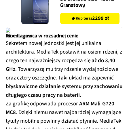
Granatowy
2299 zł
Kup teraz
Moc flagowca w rozsądnej cenie
Sekretem nowej jednostki jest jej unikalna
architektura. MediaTek postawił na osiem rdzeni, z
czego ten najważniejszy rozpędza się
aż do 3,40
GHz
. Towarzyszą mu trzy rdzenie wydajnościowe
oraz cztery oszczędne. Taki układ ma zapewnić
błyskawiczne działanie systemu przy zachowaniu
długiego czasu pracy na baterii
.
Za grafikę odpowiada procesor
ARM Mali-G720
MC8
. Dzięki niemu nawet najbardziej wymagające
tytuły mobilne powinny działać płynnie. MediaTek