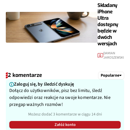
Składany
iPhone
Ultra
dostępny
będzie w
dwóch
wersjach
DAMIAN
0
JAROSZEWSKI
2 komentarze
Popularne
Zaloguj się, by śledzić dyskuję
Dołącz do użytkowników, pisz bez limitu, śledź
odpowiedzi oraz reakcje na swoje komentarze. Nie
przegap ważnych rozmów!
Możesz dodać 3 komentarze w ciągu 14 dni
Załóż konto