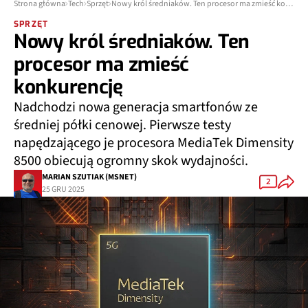
Strona główna
Tech
Sprzęt
Nowy król średniaków. Ten procesor ma zmieść konkurencję
SPRZĘT
Nowy król średniaków. Ten
procesor ma zmieść
konkurencję
Nadchodzi nowa generacja smartfonów ze
średniej półki cenowej. Pierwsze testy
napędzającego je procesora MediaTek Dimensity
8500 obiecują ogromny skok wydajności.
MARIAN SZUTIAK (MSNET)
2
25 GRU 2025