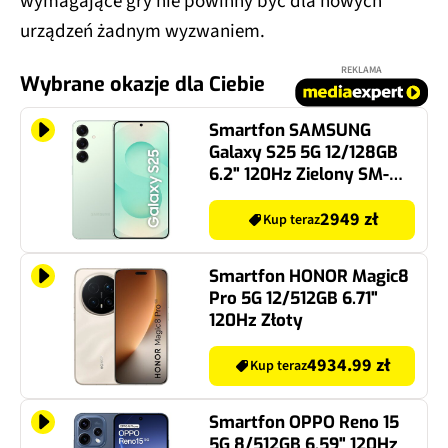
wymagające gry nie powinny być dla nowych
urządzeń żadnym wyzwaniem.
REKLAMA
Wybrane okazje dla Ciebie
Smartfon SAMSUNG
Galaxy S25 5G 12/128GB
6.2" 120Hz Zielony SM-
S931
2949 zł
Kup teraz
Smartfon HONOR Magic8
Pro 5G 12/512GB 6.71"
120Hz Złoty
4934.99 zł
Kup teraz
Smartfon OPPO Reno 15
5G 8/512GB 6.59" 120Hz