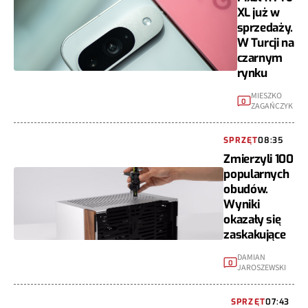
XL już w
sprzedaży.
W Turcji na
czarnym
rynku
MIESZKO
0
ZAGAŃCZYK
SPRZĘT
08:35
Zmierzyli 100
popularnych
obudów.
Wyniki
okazały się
zaskakujące
DAMIAN
0
JAROSZEWSKI
SPRZĘT
07:43