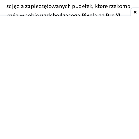
zdjęcia zapieczętowanych pudełek, które rzekomo
kryją w sobie
nadchodzącego Pixela 11 Pro XL
.
Smartfony miały trafić w ręce handlarzy z szarej
strefy, którzy wycenili te przedpremierowe rarytasy
na kwotę
1700 USD
(ok. 6300 zł). Prawdopodobnie
finalna cena za smartfon będzie porównywalna lub
niewiele niższa.