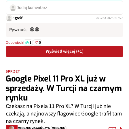
Dodaj komentarz
~gość
26 GRU 2025 · 07:23
Pyszności 😃😁
1
0
Odpowiedz
Wyświetl więcej (+1)
SPRZĘT
Google Pixel 11 Pro XL już w
sprzedaży. W Turcji na czarnym
rynku
Czekasz na Pixela 11 Pro XL? W Turcji już nie
czekają, a najnowszy flagowiec Google trafił tam
na czarny rynek.
MIESZKO ZAGAŃCZYK (MIESZKO)