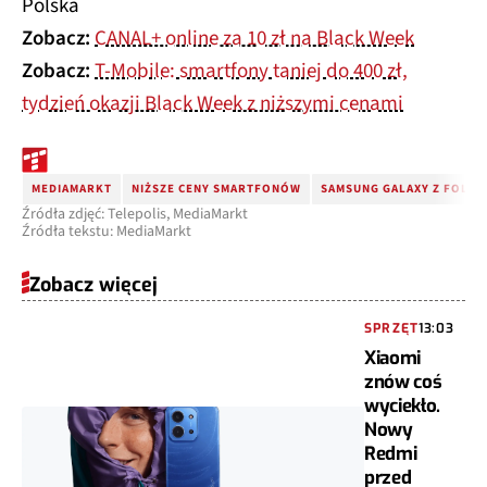
Polska
Zobacz:
CANAL+ online za 10 zł na Black Week
Zobacz:
T-Mobile: smartfony taniej do 400 zł,
tydzień okazji Black Week z niższymi cenami
MEDIAMARKT
NIŻSZE CENY SMARTFONÓW
SAMSUNG GALAXY Z FOLD3
Źródła zdjęć: Telepolis, MediaMarkt
Źródła tekstu: MediaMarkt
Zobacz więcej
SPRZĘT
13:03
Xiaomi
znów coś
wyciekło.
Nowy
Redmi
przed