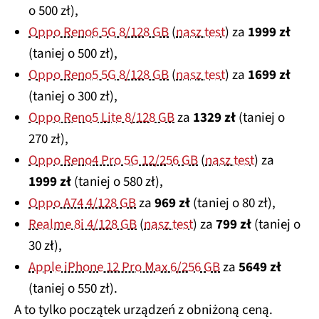
o 500 zł),
Oppo Reno6 5G 8/128 GB
(
nasz test
) za
1999 zł
(taniej o 500 zł),
Oppo Reno5 5G 8/128 GB
(
nasz test
) za
1699 zł
(taniej o 300 zł),
Oppo Reno5 Lite 8/128 GB
za
1329 zł
(taniej o
270 zł),
Oppo Reno4 Pro 5G 12/256 GB
(
nasz test
) za
1999 zł
(taniej o 580 zł),
Oppo A74 4/128 GB
za
969 zł
(taniej o 80 zł),
Realme 8i 4/128 GB
(
nasz test
) za
799 zł
(taniej o
30 zł),
Apple iPhone 12 Pro Max 6/256 GB
za
5649 zł
(taniej o 550 zł).
A to tylko początek urządzeń z obniżoną ceną.