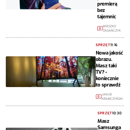
premierą
bez
tajemnic
MIESZKO
0
ZAGAŃCZYK
SPRZĘT
11:16
Nowa jakość
obrazu.
Masz taki
TV? -
koniecznie
to sprawdź
JAKUB
0
KRAWCZYŃSKI
SPRZĘT
10:30
Masz
Samsunga