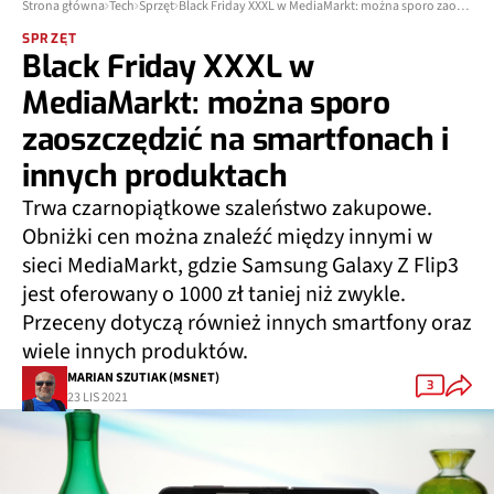
Strona główna
Tech
Sprzęt
Black Friday XXXL w MediaMarkt: można sporo zaoszczędzić na smartfonach i innych produktach
SPRZĘT
Black Friday XXXL w
MediaMarkt: można sporo
zaoszczędzić na smartfonach i
innych produktach
Trwa czarnopiątkowe szaleństwo zakupowe.
Obniżki cen można znaleźć między innymi w
sieci MediaMarkt, gdzie Samsung Galaxy Z Flip3
jest oferowany o 1000 zł taniej niż zwykle.
Przeceny dotyczą również innych smartfony oraz
wiele innych produktów.
MARIAN SZUTIAK (MSNET)
3
23 LIS 2021