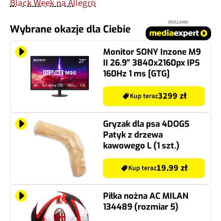
Black Week na Allegro
REKLAMA
Wybrane okazje dla Ciebie
Monitor SONY Inzone M9
II 26.9" 3840x2160px IPS
160Hz 1 ms [GTG]
3299 zł
Kup teraz
Gryzak dla psa 4DOGS
Patyk z drzewa
kawowego L (1 szt.)
19.99 zł
Kup teraz
Piłka nożna AC MILAN
134489 (rozmiar 5)