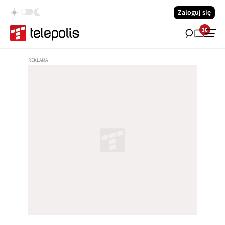
Zaloguj się
30