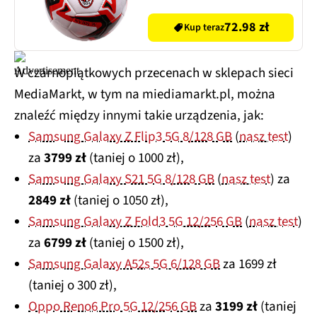
72.98 zł
Kup teraz
W czarnopiątkowych przecenach w sklepach sieci
MediaMarkt, w tym na miediamarkt.pl, można
znaleźć między innymi takie urządzenia, jak:
Samsung Galaxy Z Flip3 5G 8/128 GB
(
nasz test
)
za
3799 zł
(taniej o 1000 zł),
Samsung Galaxy S21 5G 8/128 GB
(
nasz test
) za
2849 zł
(taniej o 1050 zł),
Samsung Galaxy Z Fold3 5G 12/256 GB
(
nasz test
)
za
6799 zł
(taniej o 1500 zł),
Samsung Galaxy A52s 5G 6/128 GB
za 1699 zł
(taniej o 300 zł),
Oppo Reno6 Pro 5G 12/256 GB
za
3199 zł
(taniej