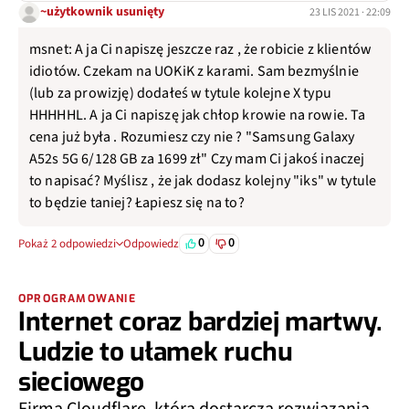
~użytkownik usunięty
23 LIS 2021 · 22:09
msnet: A ja Ci napiszę jeszcze raz , że robicie z klientów
idiotów. Czekam na UOKiK z karami. Sam bezmyślnie
(lub za prowizję) dodałeś w tytule kolejne X typu
HHHHHL. A ja Ci napiszę jak chłop krowie na rowie. Ta
cena już była . Rozumiesz czy nie ? "Samsung Galaxy
A52s 5G 6/128 GB za 1699 zł" Czy mam Ci jakoś inaczej
to napisać? Myślisz , że jak dodasz kolejny "iks" w tytule
to będzie taniej? Łapiesz się na to?
0
0
Pokaż 2 odpowiedzi
Odpowiedz
OPROGRAMOWANIE
Internet coraz bardziej martwy.
Ludzie to ułamek ruchu
sieciowego
Firma Cloudflare, która dostarcza rozwiązania