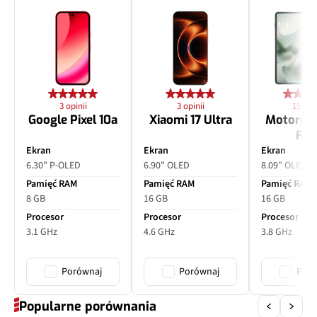
Matryca
1/3,6", 1,0 µm
Ogniskowa
52 mm
Przysłona
f/2.4
3 opinii
3 opinii
15 opin
Filmy
Tak
Google Pixel 10a
Xiaomi 17 Ultra
Motorol
Fol
Zoom optyczny
x2
Ekran
Ekran
Ekran
6.30" P-OLED
6.90" OLED
8.09" OLED
Inne
PDAF, OIS
Pamięć RAM
Pamięć RAM
Pamięć RAM
8 GB
16 GB
16 GB
Procesor
Procesor
Procesor
3.1 GHz
4.6 GHz
3.8 GHz
Porównaj
Porównaj
Poró
Popularne porównania