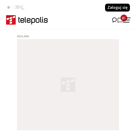
Zaloguj się
23