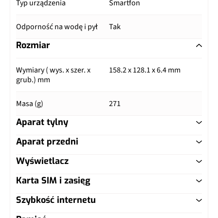
Typ urządzenia
Smartfon
Odporność na wodę i pył
Tak
Rozmiar
Wymiary ( wys. x szer. x
158.2 x 128.1 x 6.4 mm
grub.) mm
Masa (g)
271
Aparat tylny
Aparat przedni
Główny aparat
Wyświetlacz
Główny aparat
Pixele
12 Mpix
Karta SIM i zasięg
Typ ekranu
Dynamic AMOLED
Pixele
4 Mpix
Autofocus
Tak
Szybkość internetu
Typ karty SIM
nanoSIM
Przekątna (cale)
7.6"
Lampa błyskowa
Nie