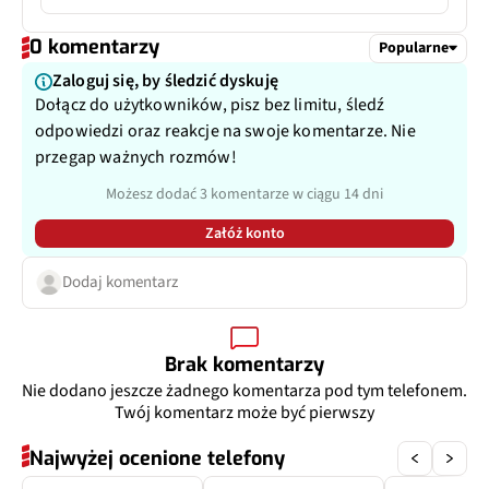
Typ USB
USB-C
Pixele
12 Mpix
Lampa błyskowa
Nie
0 komentarzy
Popularne
Kolor wyświetlacza
16 mln kolorów
Reverse wireless charging
Ogniskowa
12 mm
Zaloguj się, by śledzić dyskuję
Przysłona
f/2.2
Dołącz do użytkowników, pisz bez limitu, śledź
Przysłona
f/2.2
odpowiedzi oraz reakcje na swoje komentarze. Nie
Filmy
Tak
przegap ważnych rozmów!
Filmy
Tak
Możesz dodać 3 komentarze w ciągu 14 dni
Filmy parametr
4K@30fps, 1080p@30fps
Zoom optyczny
Nie
Załóż konto
Zoom optyczny
Nie
Inne
Dodaj komentarz
123˚
Dodatkowy aparat
Teleobiektyw
Brak komentarzy
Pixele
12 Mpix
Nie dodano jeszcze żadnego komentarza pod tym telefonem.
Twój komentarz może być pierwszy
Autofocus
Tak
Najwyżej ocenione telefony