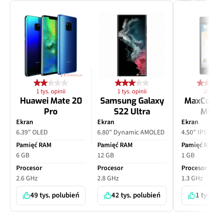
1 tys. opinii
1 tys. opinii
28 opi
Huawei Mate 20
Samsung Galaxy
MaxCom
Pro
S22 Ultra
MS4
Ekran
Ekran
Ekran
6.39" OLED
6.80" Dynamic AMOLED
4.50" IPS LC
Pamięć RAM
Pamięć RAM
Pamięć RAM
6 GB
12 GB
1 GB
Procesor
Procesor
Procesor
2.6 GHz
2.8 GHz
1.3 GHz
49 tys. polubień
42 tys. polubień
1 tys. 