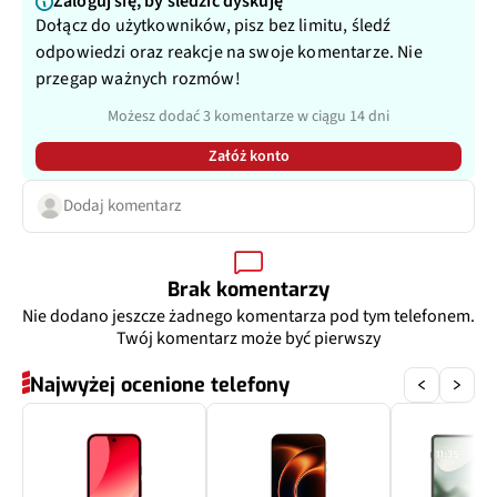
Zaloguj się, by śledzić dyskuję
Matryca
1/4,0", 1,12 µm
Dołącz do użytkowników, pisz bez limitu, śledź
odpowiedzi oraz reakcje na swoje komentarze. Nie
Przysłona
f/2.2
przegap ważnych rozmów!
Możesz dodać 3 komentarze w ciągu 14 dni
Filmy
Tak
Załóż konto
Zoom optyczny
Nie
Dodaj komentarz
Inne
119˚
Dodatkowy aparat
Aparat makro
Brak komentarzy
Nie dodano jeszcze żadnego komentarza pod tym telefonem.
Pixele
2 Mpix
Twój komentarz może być pierwszy
Najwyżej ocenione telefony
Przysłona
f/2.4
Zoom optyczny
Nie