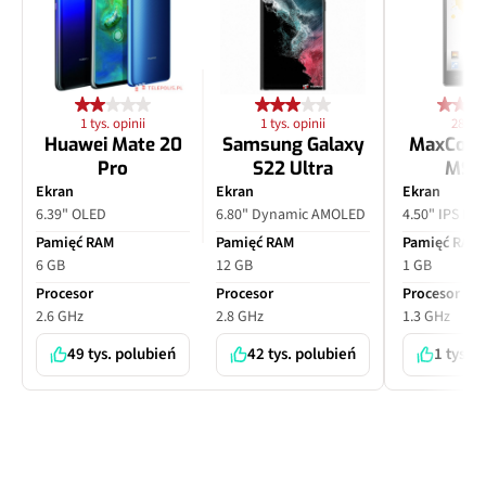
1 tys. opinii
1 tys. opinii
28 opi
Huawei Mate 20
Samsung Galaxy
MaxCom
Pro
S22 Ultra
MS4
Ekran
Ekran
Ekran
6.39" OLED
6.80" Dynamic AMOLED
4.50" IPS LC
Pamięć RAM
Pamięć RAM
Pamięć RAM
6 GB
12 GB
1 GB
Procesor
Procesor
Procesor
2.6 GHz
2.8 GHz
1.3 GHz
49 tys. polubień
42 tys. polubień
1 tys. 