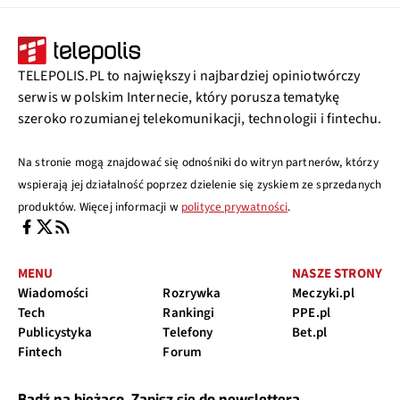
TELEPOLIS.PL to największy i najbardziej opiniotwórczy
serwis w polskim Internecie, który porusza tematykę
szeroko rozumianej telekomunikacji, technologii i fintechu.
Na stronie mogą znajdować się odnośniki do witryn partnerów, którzy
wspierają jej działalność poprzez dzielenie się zyskiem ze sprzedanych
produktów. Więcej informacji w
polityce prywatności
.
MENU
NASZE STRONY
Wiadomości
Rozrywka
Meczyki.pl
Tech
Rankingi
PPE.pl
Publicystyka
Telefony
Bet.pl
Fintech
Forum
Bądź na bieżąco. Zapisz się do newslettera