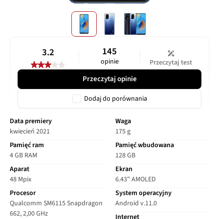
145
3.2
opinie
Przeczytaj test
Przeczytaj opinie
Dodaj do porównania
Data premiery
Waga
kwiecień 2021
175 g
Pamięć ram
Pamięć wbudowana
4 GB RAM
128 GB
Aparat
Ekran
48 Mpix
6.43" AMOLED
Procesor
System operacyjny
Qualcomm SM6115 Snapdragon
Android v.11.0
662, 2,00 GHz
Internet