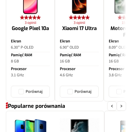
Dodatkowy aparat
Czujnik głębi
Pixele
2 Mpix
3 opinii
3 opinii
15 opin
Google Pixel 10a
Xiaomi 17 Ultra
Motorol
Przysłona
f/2.4
Fol
Ekran
Ekran
Ekran
Filmy parametr
\
6.30" P-OLED
6.90" OLED
8.09" OLED
Pamięć RAM
Pamięć RAM
Pamięć RAM
Zoom optyczny
Nie
8 GB
16 GB
16 GB
Procesor
Procesor
Procesor
3.1 GHz
4.6 GHz
3.8 GHz
Porównaj
Porównaj
Poró
Popularne porównania