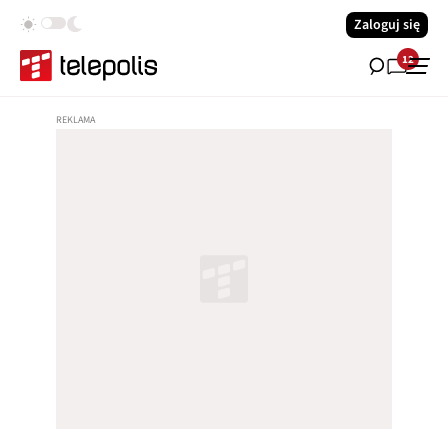
Zaloguj się
12