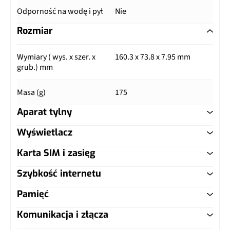
Odporność na wodę i pył
Nie
Rozmiar
Wymiary ( wys. x szer. x
160.3 x 73.8 x 7.95 mm
grub.) mm
Masa (g)
175
Aparat tylny
Wyświetlacz
Główny aparat
Karta SIM i zasięg
Typ ekranu
AMOLED
Pixele
48 Mpix
Szybkość internetu
Typ karty SIM
nanoSIM
Przekątna (cale)
6.43"
Autofocus
Tak
Pamięć
LTE
Tak
Dual SIM
Tak, nanoSIM
Rozdzielczość (piksele)
1080 x 2400 px
Matryca
1/2,0", 0,8 µm
Komunikacja i złącza
Warianty pamięci
4/128GB
5G
Nie
LTE (MHz)
700, 800, 850, 900, 1800,