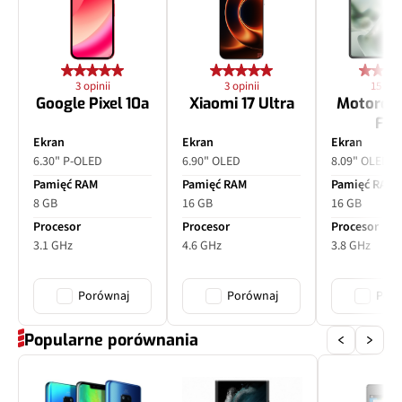
Pixele
2 Mpix
Przysłona
f/2.4
3 opinii
3 opinii
15 opin
Google Pixel 10a
Xiaomi 17 Ultra
Motorol
Zoom optyczny
Nie
Fol
Ekran
Ekran
Ekran
Inne
monochromatyczny
6.30" P-OLED
6.90" OLED
8.09" OLED
Pamięć RAM
Pamięć RAM
Pamięć RAM
8 GB
16 GB
16 GB
Procesor
Procesor
Procesor
3.1 GHz
4.6 GHz
3.8 GHz
Porównaj
Porównaj
Poró
Popularne porównania