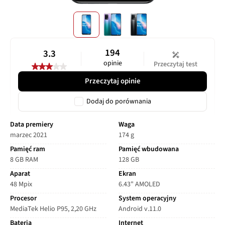
194
3.3
opinie
Przeczytaj test
Przeczytaj opinie
Dodaj do porównania
Data premiery
Waga
marzec 2021
174 g
Pamięć ram
Pamięć wbudowana
8 GB RAM
128 GB
Aparat
Ekran
48 Mpix
6.43" AMOLED
Procesor
System operacyjny
MediaTek Helio P95, 2,20 GHz
Android v.11.0
Bateria
Internet