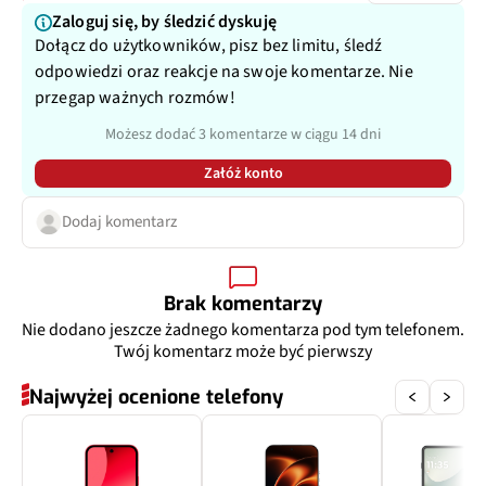
Zaloguj się, by śledzić dyskuję
Przysłona
f/2.2
Dołącz do użytkowników, pisz bez limitu, śledź
odpowiedzi oraz reakcje na swoje komentarze. Nie
Filmy
Tak
przegap ważnych rozmów!
Możesz dodać 3 komentarze w ciągu 14 dni
Zoom optyczny
Nie
Załóż konto
Inne
119˚
Dodaj komentarz
Dodatkowy aparat
Aparat makro
Brak komentarzy
Pixele
2 Mpix
Nie dodano jeszcze żadnego komentarza pod tym telefonem.
Twój komentarz może być pierwszy
Przysłona
f/2.4
Najwyżej ocenione telefony
Zoom optyczny
Nie
Dodatkowy aparat
Czujnik głębi