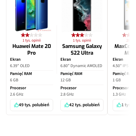
1 tys. opinii
1 tys. opinii
28 opi
Huawei Mate 20
Samsung Galaxy
MaxCom
Pro
S22 Ultra
MS4
Ekran
Ekran
Ekran
6.39" OLED
6.80" Dynamic AMOLED
4.50" IPS LC
Pamięć RAM
Pamięć RAM
Pamięć RAM
6 GB
12 GB
1 GB
Procesor
Procesor
Procesor
2.6 GHz
2.8 GHz
1.3 GHz
49 tys. polubień
42 tys. polubień
1 tys. 