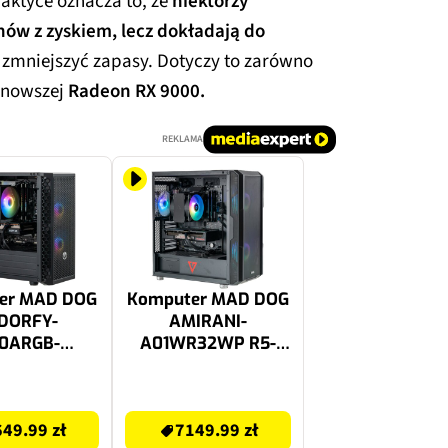
aktyce oznacza to, że
niektórzy
ów z zyskiem, lecz dokładają do
 zmniejszyć zapasy. Dotyczy to zarówno
k nowszej
Radeon RX 9000.
REKLAMA
er MAD DOG
Komputer MAD DOG
DORFY-
AMIRANI-
0ARGB-
A01WR32WP R5-
R16WH i5-
9600X 32GB RAM
F 16GB RAM
1TB SSD Radeon
7549.99 zł
SD Radeon
RX9060XT Windows
49.99 zł
7149.99 zł
00 Wi-Fi
11 Professional