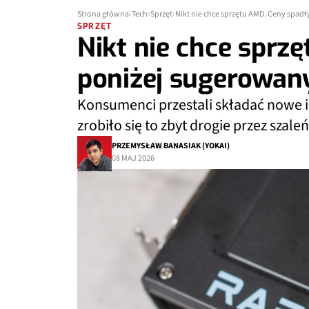
Strona główna
Tech
Sprzęt
Nikt nie chce sprzętu AMD. Ceny spad
SPRZĘT
Nikt nie chce sprz
poniżej sugerowan
Konsumenci przestali składać nowe i
zrobiło się to zbyt drogie przez szale
PRZEMYSŁAW BANASIAK (YOKAI)
08 MAJ 2026