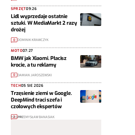
SPRZĘT
09:26
Lidl wyprzedaje ostatnie
sztuki. W MediaMarkt 2 razy
drożej
DOMINIK KRAWCZYK
0
MOTO
07:27
BMW jak Xiaomi. Płacisz
krocie, a tu reklamy
DAMIAN JAROSZEWSKI
0
TECH
05 SIE 2026
Trzęsienie ziemi w Google.
DeepMind traci szefa i
czołowych ekspertów
PRZEMYSŁAW BANASIAK
2