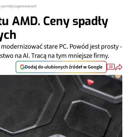
ły poniżej sugerowanych
ętu AMD. Ceny spadły
ych
 modernizować stare PC. Powód jest prosty -
ństwo na AI. Tracą na tym mniejsze firmy.
Dodaj do ulubionych źródeł w Google
23