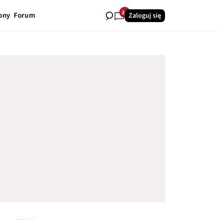
26
ony
Forum
Zaloguj się