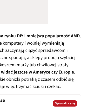
na rynku DIY i mniejsza popularność AMD.
owe komputery i wolniej wymieniają
ych zaczynają ciążyć sprzedawcom i
zne spadają, a sklepy próbują szybciej
kosztem marży lub chwilowej straty.
 widać jeszcze w Ameryce czy Europie.
kie obniżki potrafią z czasem odbić się
je więc trzymać kciuki i czekać.
lse
Sprawdź cenę