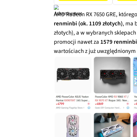
Windo
AMD Radeon RX 7650 GRE, którego
renminbi (ok. 1109 złotych)
, ma 
złotych), a w wybranych sklepach
promocji nawet za
1579 renminbi 
wartościach z już uwzględnionym