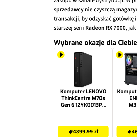
zakupu w kanale dystrybucji. W pr
sprzedawcy nie czyszczą magazyn
transakcji
, by odzyskać gotówkę i
starszej serii
Radeon RX 7000
, ja
Wybrane okazje dla Ciebie
Komputer LENOVO
Komput
ThinkCentre M70s
EN
Gen 6 12YK0013PB
M3
Ultra 7-265 16GB
I01W
RAM 512GB SSD
12400
5328.86 zł
4649.99 zł
Windows 11
1TB S
4899.99 zł
46
Professional
RX76