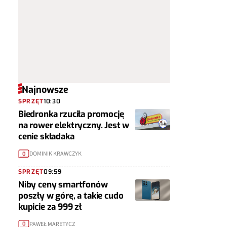
Najnowsze
SPRZĘT
10:30
Biedronka rzuciła promocję
na rower elektryczny. Jest w
cenie składaka
DOMINIK KRAWCZYK
0
SPRZĘT
09:59
Niby ceny smartfonów
poszły w górę, a takie cudo
kupicie za 999 zł
PAWEŁ MARETYCZ
0