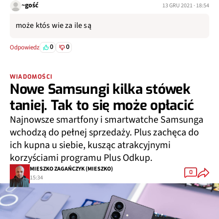
~gość
13 GRU 2021 · 18:54
może któs wie za ile są
0
0
Odpowiedz
WIADOMOŚCI
Nowe Samsungi kilka stówek
taniej. Tak to się może opłacić
Najnowsze smartfony i smartwatche Samsunga
wchodzą do pełnej sprzedaży. Plus zachęca do
ich kupna u siebie, kusząc atrakcyjnymi
korzyściami programu Plus Odkup.
MIESZKO ZAGAŃCZYK (MIESZKO)
0
15:34