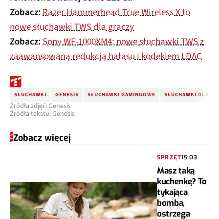
Zobacz:
Razer Hammerhead True Wireless X to
nowe słuchawki TWS dla graczy
Zobacz:
Sony WF-1000XM4: nowe słuchawki TWS z
zaawansowaną redukcją hałasu i kodekiem LDAC
SŁUCHAWKI
GENESIS
SŁUCHAWKI GAMINGOWE
SŁUCHAWKI DLA GR
Źródła zdjęć: Genesis
Źródła tekstu: Genesis
Zobacz więcej
SPRZĘT
15:03
Masz taką
kuchenkę? To
tykająca
bomba,
ostrzega