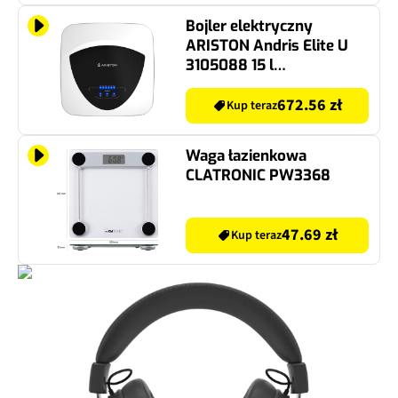
Bojler elektryczny
ARISTON Andris Elite U
3105088 15 l
Podumywalkowy
672.56 zł
Kup teraz
Waga łazienkowa
CLATRONIC PW3368
47.69 zł
Kup teraz