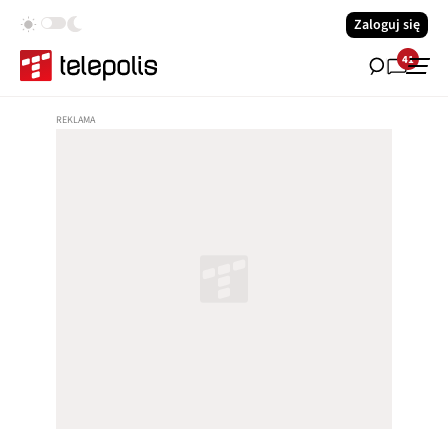
Zaloguj się
41