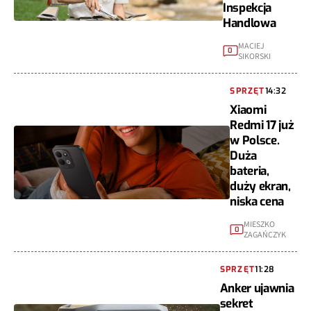
Inspekcja
Handlowa
MACIEJ
0
SIKORSKI
SPRZĘT
14:32
Xiaomi
Redmi 17 już
w Polsce.
Duża
bateria,
duży ekran,
niska cena
MIESZKO
0
ZAGAŃCZYK
SPRZĘT
11:28
Anker ujawnia
sekret