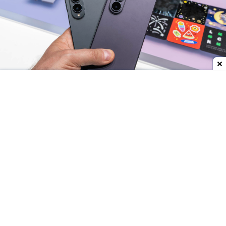
Dodaj do ulubionych źródeł w Google
Wczoraj zakończył się
etap przedsprzedaży
najnowszych smartfonów i smartwatchy
Samsunga – rozkładanych modeli Galaxy Z Flip8,
Galaxy Z Fold8 o Galaxy Z Fold8 Ultra oraz
zegarków Galaxy Watch9 i Galaxy Watch Ultra2.
Urządzenia trafiają do regularnej sprzedaży w
sklepach i u operatorów.