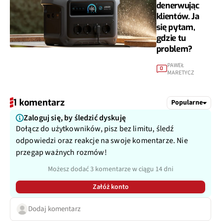
denerwując
klientów. Ja
się pytam,
gdzie tu
problem?
PAWEŁ
0
MARETYCZ
1 komentarz
Popularne
Zaloguj się, by śledzić dyskuję
Dołącz do użytkowników, pisz bez limitu, śledź
odpowiedzi oraz reakcje na swoje komentarze. Nie
przegap ważnych rozmów!
Możesz dodać 3 komentarze w ciągu 14 dni
Załóż konto
Dodaj komentarz