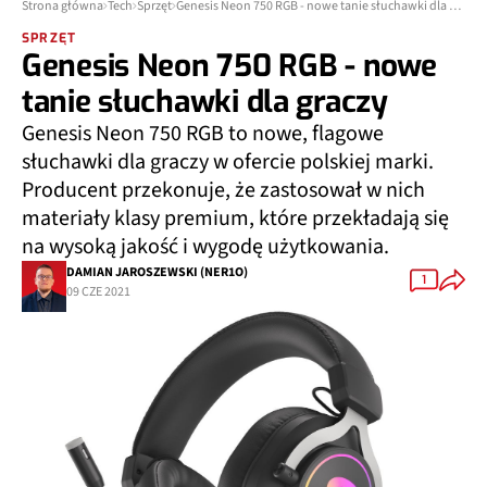
Strona główna
Tech
Sprzęt
Genesis Neon 750 RGB - nowe tanie słuchawki dla graczy
SPRZĘT
Genesis Neon 750 RGB - nowe
tanie słuchawki dla graczy
Genesis Neon 750 RGB to nowe, flagowe
słuchawki dla graczy w ofercie polskiej marki.
Producent przekonuje, że zastosował w nich
materiały klasy premium, które przekładają się
na wysoką jakość i wygodę użytkowania.
DAMIAN JAROSZEWSKI (NER1O)
1
09 CZE 2021