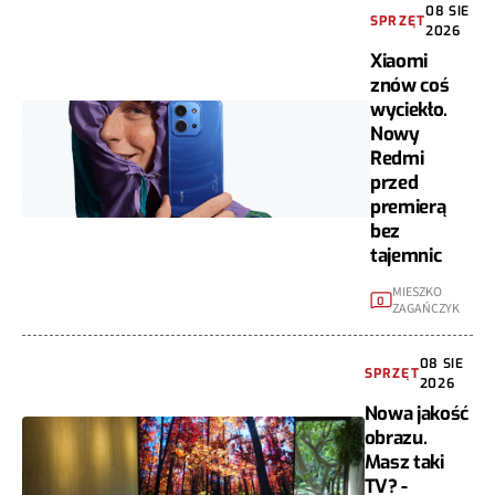
08 SIE
SPRZĘT
2026
Xiaomi
znów coś
wyciekło.
Nowy
Redmi
przed
premierą
bez
tajemnic
MIESZKO
0
ZAGAŃCZYK
08 SIE
SPRZĘT
2026
Nowa jakość
obrazu.
Masz taki
TV? -