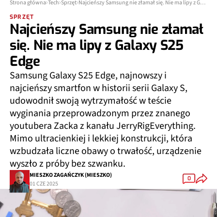
Strona główna
Tech
Sprzęt
Najcieńszy Samsung nie złamał się. Nie ma lipy z Galaxy S25 Edge
SPRZĘT
Najcieńszy Samsung nie złamał
się. Nie ma lipy z Galaxy S25
Edge
Samsung Galaxy S25 Edge, najnowszy i
najcieńszy smartfon w historii serii Galaxy S,
udowodnił swoją wytrzymałość w teście
wyginania przeprowadzonym przez znanego
youtubera Zacka z kanału JerryRigEverything.
Mimo ultracienkiej i lekkiej konstrukcji, która
wzbudzała liczne obawy o trwałość, urządzenie
wyszło z próby bez szwanku.
MIESZKO ZAGAŃCZYK (MIESZKO)
0
01 CZE 2025