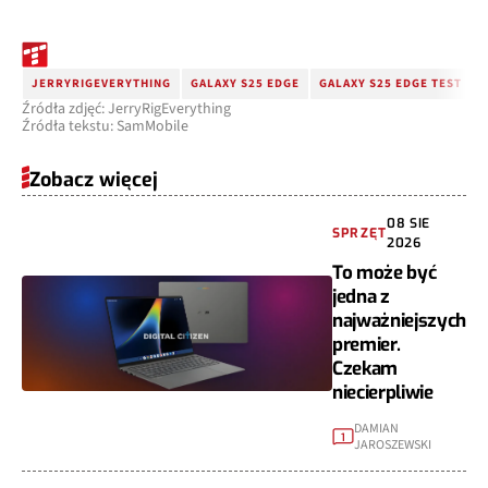
JERRYRIGEVERYTHING
GALAXY S25 EDGE
GALAXY S25 EDGE TEST
Źródła zdjęć: JerryRigEverything
Źródła tekstu: SamMobile
Zobacz więcej
08 SIE
SPRZĘT
2026
To może być
jedna z
najważniejszych
premier.
Czekam
niecierpliwie
DAMIAN
1
JAROSZEWSKI