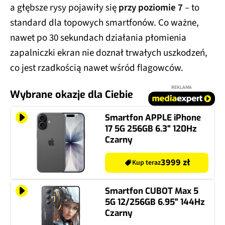
a głębsze rysy pojawiły się
przy poziomie 7
– to
standard dla topowych smartfonów. Co ważne,
nawet po 30 sekundach działania płomienia
zapalniczki ekran nie doznał trwałych uszkodzeń,
co jest rzadkością nawet wśród flagowców.
REKLAMA
Wybrane okazje dla Ciebie
Smartfon APPLE iPhone
17 5G 256GB 6.3" 120Hz
Czarny
3999 zł
Kup teraz
Smartfon CUBOT Max 5
5G 12/256GB 6.95" 144Hz
Czarny