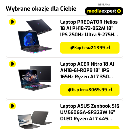
REKLAMA
Wybrane okazje dla Ciebie
Laptop PREDATOR Helios
18 AI PH18-73-952M 18"
IPS 250Hz Ultra 9-275HX
64GB RAM 3TB SSD
GeForce RTX5080 DLSS 4
21399 zł
Kup teraz
Windows 11 Professional,
Funkcje AI
Laptop ACER Nitro 18 AI
AN18-61-R0P9 18" IPS
165Hz Ryzen AI 7 350
32GB RAM 1TB SSD
GeForce RTX5060 DLSS 4
8069.99 zł
Kup teraz
Windows 11 Professional,
Funkcje AI
Laptop ASUS Zenbook S16
UM5606GA-SR323W 16"
OLED Ryzen AI 7 445
16GB RAM 1TB SSD