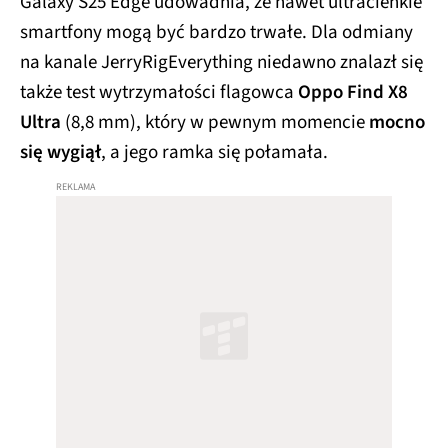
Galaxy S25 Edge udowadnia, że nawet ultracienkie
smartfony mogą być bardzo trwałe. Dla odmiany
na kanale JerryRigEverything niedawno znalazł się
także test wytrzymałości flagowca
Oppo Find X8
Ultra
(8,8 mm), który w pewnym momencie
mocno
się wygiął
, a jego ramka się połamała.