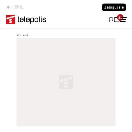
Zaloguj się
21