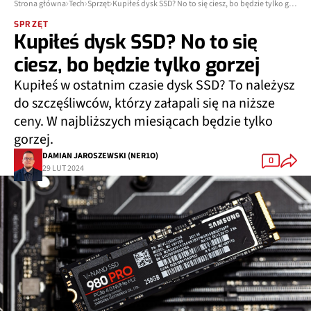
Strona główna
Tech
Sprzęt
Kupiłeś dysk SSD? No to się ciesz, bo będzie tylko gorzej
SPRZĘT
Kupiłeś dysk SSD? No to się
ciesz, bo będzie tylko gorzej
Kupiłeś w ostatnim czasie dysk SSD? To należysz
do szczęśliwców, którzy załapali się na niższe
ceny. W najbliższych miesiącach będzie tylko
gorzej.
DAMIAN JAROSZEWSKI (NER1O)
0
29 LUT 2024