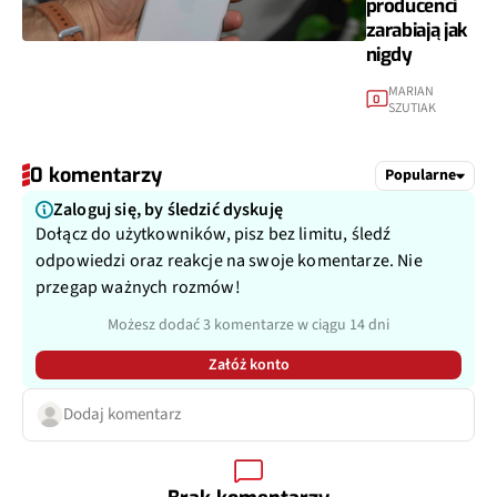
producenci
zarabiają jak
nigdy
MARIAN
0
SZUTIAK
0 komentarzy
Popularne
Zaloguj się, by śledzić dyskuję
Dołącz do użytkowników, pisz bez limitu, śledź
odpowiedzi oraz reakcje na swoje komentarze. Nie
przegap ważnych rozmów!
Możesz dodać 3 komentarze w ciągu 14 dni
Załóż konto
Dodaj komentarz