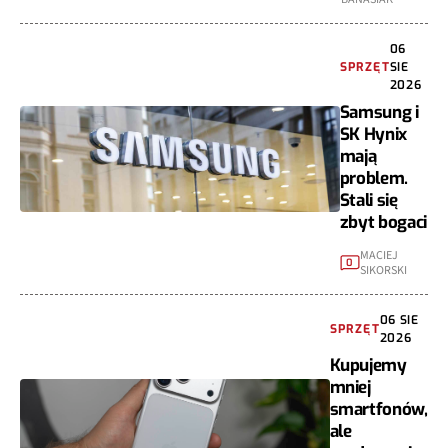
06
SPRZĘT
SIE
2026
Samsung i
SK Hynix
mają
problem.
Stali się
zbyt bogaci
MACIEJ
0
SIKORSKI
06 SIE
SPRZĘT
2026
Kupujemy
mniej
smartfonów,
ale