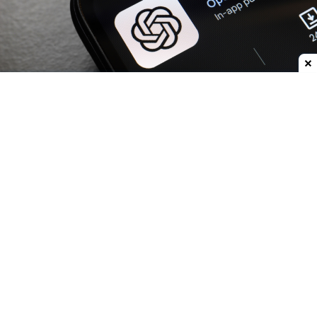
Dodaj do ulubionych źródeł w Google
OpenAI
zwiększa możliwości
ChatGPT.
Darmowi
użytkownicy oraz abonenci najtańszego planu Go
już w przyszłym tygodniu otrzymają
nielimitowany dostęp do rozmów tekstowych.
Znikną więc ograniczenia dla zwykłych
wiadomości, które obecnie mogą przerywać
dłuższe konwersacje.