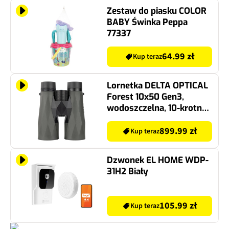
Zestaw do piasku COLOR
BABY Świnka Peppa
77337
64.99 zł
Kup teraz
Lornetka DELTA OPTICAL
Forest 10x50 Gen3,
wodoszczelna, 10-krotne
zbliżenie, pryzmat
dachowy, soczewki ED
899.99 zł
Kup teraz
Dzwonek EL HOME WDP-
31H2 Biały
105.99 zł
Kup teraz