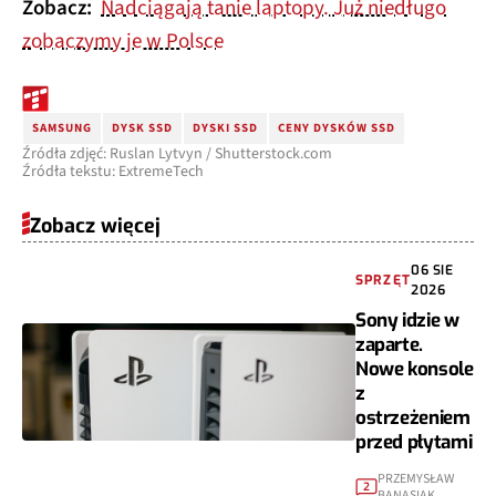
Zobacz:
Nadciągają tanie laptopy. Już niedługo
zobaczymy je w Polsce
SAMSUNG
DYSK SSD
DYSKI SSD
CENY DYSKÓW SSD
Źródła zdjęć: Ruslan Lytvyn / Shutterstock.com
Źródła tekstu: ExtremeTech
Zobacz więcej
06 SIE
SPRZĘT
2026
Sony idzie w
zaparte.
Nowe konsole
z
ostrzeżeniem
przed płytami
PRZEMYSŁAW
2
BANASIAK