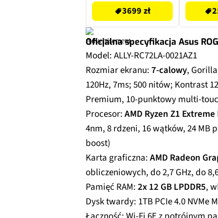
3699 zł
2
Oficjalna specyfikacja Asus ROG
Model: ALLY-RC72LA-0021AZ1
Rozmiar ekranu:
7-calowy
, Gorill
120Hz, 7ms; 500 nitów; Kontrast 1
Premium, 10-punktowy multi-tou
Procesor:
AMD Ryzen Z1 Extreme 
4nm, 8 rdzeni, 16 wątków, 24 MB p
boost)
Karta graficzna:
AMD Radeon Gra
obliczeniowych, do 2,7 GHz, do 8,6
Pamięć RAM:
2x 12 GB LPDDR5
, w
Dysk twardy: 1TB PCIe 4.0 NVMe M
Łączność: Wi-Fi 6E z potrójnym p