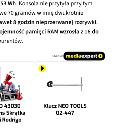
 53 Wh
. Konsola nie przytyła przy tym
owe 70 gramów w imię dwukrotnie
awet 8 godzin nieprzerwanej rozrywki
.
ojemność pamięci RAM wzrosła z 16 do
kurentów.
REKLAMA
O 43030
Klucz NEO TOOLS
ns Skrytka
02-447
ii Rodrigo
25.66 zł