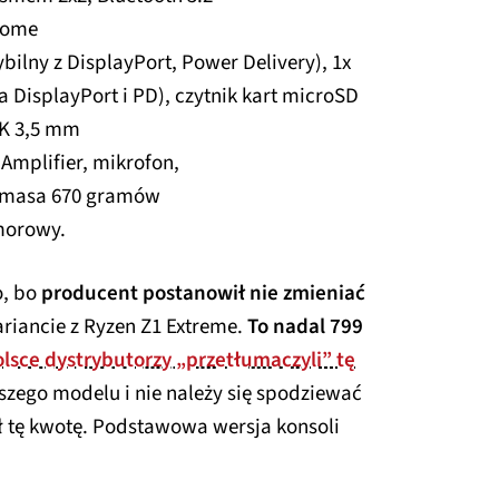
Home
bilny z DisplayPort, Power Delivery), 1x
a DisplayPort i PD), czytnik kart microSD
CK 3,5 mm
 Amplifier, mikrofon,
m, masa 670 gramów
morowy.
o, bo
producent postanowił nie zmieniać
iancie z Ryzen Z1 Extreme.
To nadal 799
lsce dystrybutorzy „przetłumaczyli” tę
szego modelu i nie należy się spodziewać
ł tę kwotę. Podstawowa wersja konsoli