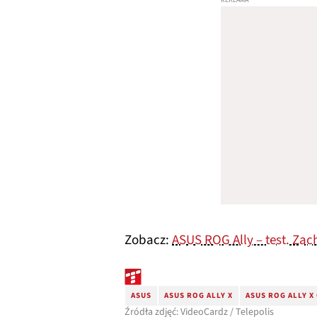
Zobacz:
ASUS ROG Ally – test. Za
ASUS
ASUS ROG ALLY X
ASUS ROG ALLY X
Źródła zdjęć: VideoCardz / Telepolis