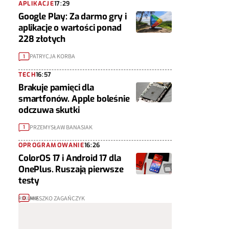
APLIKACJE
17:29
Google Play: Za darmo gry i
aplikacje o wartości ponad
228 złotych
PATRYCJA KORBA
1
TECH
16:57
Brakuje pamięci dla
smartfonów. Apple boleśnie
odczuwa skutki
PRZEMYSŁAW BANASIAK
1
OPROGRAMOWANIE
16:26
ColorOS 17 i Android 17 dla
OnePlus. Ruszają pierwsze
testy
MIESZKO ZAGAŃCZYK
0