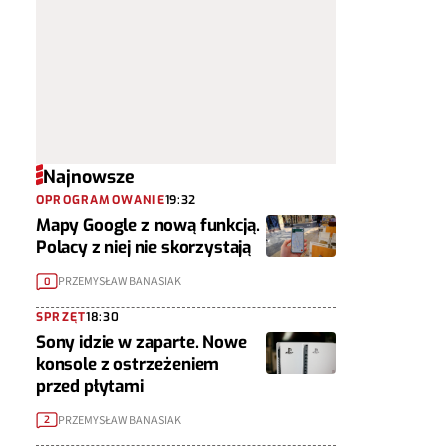
Najnowsze
OPROGRAMOWANIE
19:32
Mapy Google z nową funkcją.
Polacy z niej nie skorzystają
PRZEMYSŁAW BANASIAK
0
SPRZĘT
18:30
Sony idzie w zaparte. Nowe
konsole z ostrzeżeniem
przed płytami
PRZEMYSŁAW BANASIAK
2