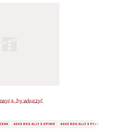
chwyca, by wkurzyć
 CENA
ASUS ROG ALLY X OPINIE
ASUS ROG ALLY X PEŁNA SPECYFIKACJA