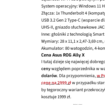
System operacyjny: Windows 11 
Złącza: 1x Thunderbolt 4 (kompaty
USB 3.2 Gen 2 Type-C (wsparcie dl
UHS-II, gniazdo słuchawkowe JA
Inne: głośniki z technologią Smart
Wymiary: 28 x 11,1 x 2,47-3,69 c
Akumulator: 80 watogodzin, 4-ko
Cena Asus ROG Ally X
I tutaj dzieje się najwięcej dobreg
ceny
względem poprzednika w war
dolarów
. Dla przypomnienia,
w Po
cenę na 2999 zł
w przypadku star
by tegoroczny wariant przekroczy
kosztuje 1999 zł.