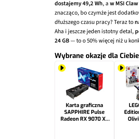
dostajemy 49,2 Wh
, a
w MSI Claw
znacząco, bo czymże jest dodatk
dłuższego czasu pracy? Teraz to
n
Aha i jeszcze jeden istotny detal,
p
24 GB
— to o 50% więcej niż u kon
Wybrane okazje dla Ciebie
Karta graficzna
LEG
SAPPHIRE Pulse
Editio
Radeon RX 9070 XT
Oliv
Gaming 16GB
3699 zł
259.98 zł