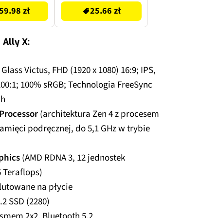
59.98 zł
25.66 zł
 Ally X:
a Glass Victus, FHD (1920 x 1080) 16:9; IPS,
200:1; 100% sRGB; Technologia FreeSync
ch
Processor
(architektura Zen 4 z procesem
amięci podręcznej, do 5,1 GHz w trybie
phics
(AMD RDNA 3, 12 jednostek
 Teraflops)
lutowane na płycie
.2 SSD (2280)
asmem 2x2, Bluetooth 5.2