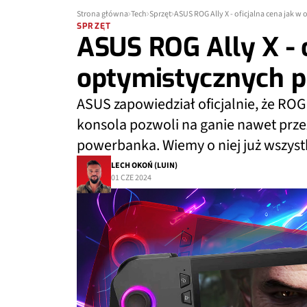
Strona główna
Tech
Sprzęt
ASUS ROG Ally X - oficjalna cena jak 
SPRZĘT
ASUS ROG Ally X - o
optymistycznych p
ASUS zapowiedział oficjalnie, że ROG
konsola pozwoli na ganie nawet prze
powerbanka. Wiemy o niej już wszyst
LECH OKOŃ (LUIN)
01 CZE 2024