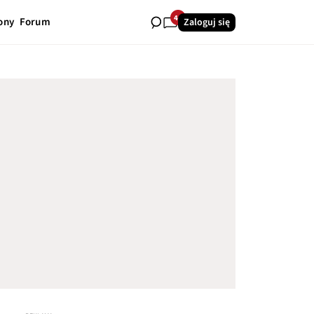
44
ony
Forum
Zaloguj się