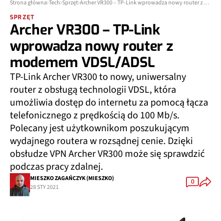
Strona główna
Tech
Sprzęt
Archer VR300 – TP-Link wprowadza nowy router z modemem VDSL/ADSL
SPRZĘT
Archer VR300 – TP-Link
wprowadza nowy router z
modemem VDSL/ADSL
TP-Link Archer VR300 to nowy, uniwersalny
router z obsługą technologii VDSL, która
umożliwia dostęp do internetu za pomocą łącza
telefonicznego z prędkością do 100 Mb/s.
Polecany jest użytkownikom poszukującym
wydajnego routera w rozsądnej cenie. Dzięki
obsłudze VPN Archer VR300 może się sprawdzić
podczas pracy zdalnej.
MIESZKO ZAGAŃCZYK (MIESZKO)
0
28 STY 2021