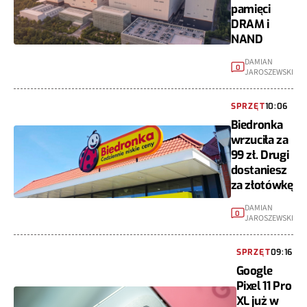
pamięci
DRAM i
NAND
DAMIAN
0
JAROSZEWSKI
SPRZĘT
10:06
Biedronka
wrzuciła za
99 zł. Drugi
dostaniesz
za złotówkę
DAMIAN
0
JAROSZEWSKI
SPRZĘT
09:16
Google
Pixel 11 Pro
XL już w