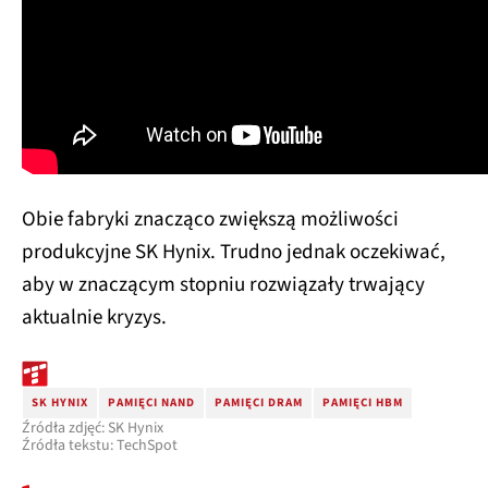
Obie fabryki znacząco zwiększą możliwości
produkcyjne SK Hynix. Trudno jednak oczekiwać,
aby w znaczącym stopniu rozwiązały trwający
aktualnie kryzys.
SK HYNIX
PAMIĘCI NAND
PAMIĘCI DRAM
PAMIĘCI HBM
Źródła zdjęć: SK Hynix
Źródła tekstu: TechSpot