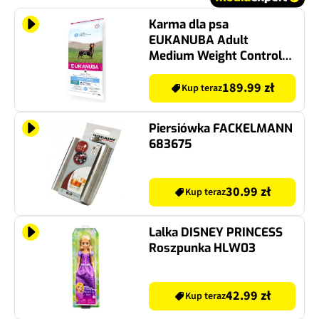
Karma dla psa
EUKANUBA Adult
Medium Weight Control
Kurczak 15 kg
189.99 zł
Kup teraz
Piersiówka FACKELMANN
683675
30.99 zł
Kup teraz
Lalka DISNEY PRINCESS
Roszpunka HLW03
42.99 zł
Kup teraz