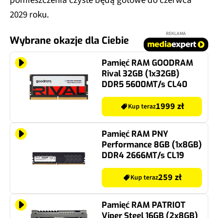
pomieszczenia czyste będą gotowe do czerwca
2029 roku.
REKLAMA
Wybrane okazje dla Ciebie
Pamięć RAM GOODRAM
Rival 32GB (1x32GB)
DDR5 5600MT/s CL40
1999 zł
Kup teraz
Pamięć RAM PNY
Performance 8GB (1x8GB)
DDR4 2666MT/s CL19
259 zł
Kup teraz
Pamięć RAM PATRIOT
Viper Steel 16GB (2x8GB)