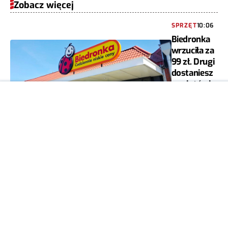
Zobacz więcej
SPRZĘT
10:06
Biedronka
wrzuciła za
99 zł. Drugi
dostaniesz
za złotówkę
DAMIAN
0
JAROSZEWSKI
SPRZĘT
09:16
Google
Pixel 11 Pro
XL już w
sprzedaży.
W Turcji na
czarnym
rynku