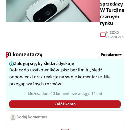
sprzedaży.
W Turcji na
czarnym
rynku
MIESZKO
1
ZAGAŃCZYK
0 komentarzy
Popularne
Zaloguj się, by śledzić dyskuję
Dołącz do użytkowników, pisz bez limitu, śledź
odpowiedzi oraz reakcje na swoje komentarze. Nie
przegap ważnych rozmów!
Możesz dodać 3 komentarze w ciągu 14 dni
Załóż konto
Dodaj komentarz