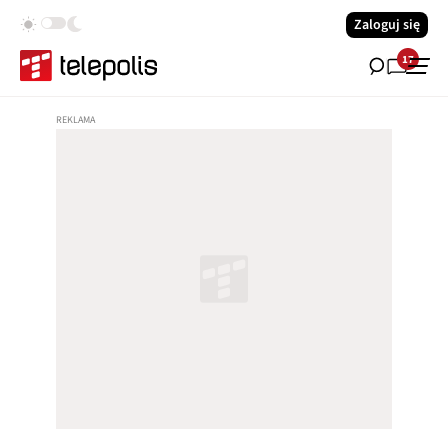
Zaloguj się
17