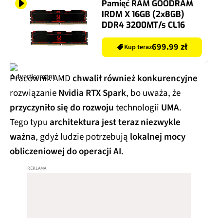
Pamięć RAM GOODRAM
IRDM X 16GB (2x8GB)
DDR4 3200MT/s CL16
699.99 zł
Kup teraz
Pracownik AMD
chwalił również konkurencyjne
rozwiązanie
Nvidia RTX Spark
, bo uważa, że
przyczyniło się do rozwoju
technologii
UMA
.
Tego typu
architektura jest teraz niezwykle
ważna
, gdyż ludzie potrzebują
lokalnej mocy
obliczeniowej do operacji AI
.