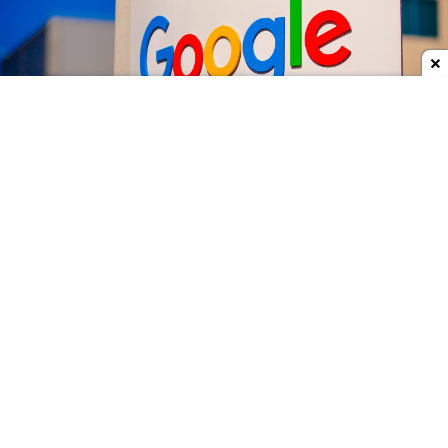
Dodaj do ulubionych źródeł w Google
Google
przeprowadza poważne zmiany na
najwyższych szczeblach swojego działu AI.
Demis
Hassabis
przestaje zajmować się codziennym
zarządzaniem
Google DeepMind
i obejmuje dwa
nowe stanowiska - przewodniczącego
laboratorium oraz
głównego naukowca całego
Alphabetu.