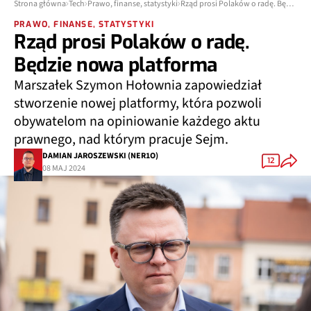
Strona główna
Tech
Prawo, finanse, statystyki
Rząd prosi Polaków o radę. Będzie nowa platforma
PRAWO, FINANSE, STATYSTYKI
Rząd prosi Polaków o radę.
Będzie nowa platforma
Marszałek Szymon Hołownia zapowiedział
stworzenie nowej platformy, która pozwoli
obywatelom na opiniowanie każdego aktu
prawnego, nad którym pracuje Sejm.
DAMIAN JAROSZEWSKI (NER1O)
12
08 MAJ 2024