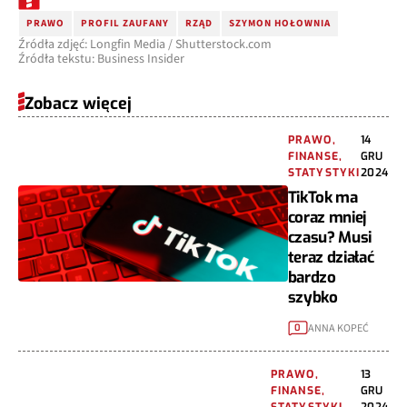
PRAWO
PROFIL ZAUFANY
RZĄD
SZYMON HOŁOWNIA
Źródła zdjęć: Longfin Media / Shutterstock.com
Źródła tekstu: Business Insider
Zobacz więcej
PRAWO,
14
FINANSE,
GRU
STATYSTYKI
2024
TikTok ma
coraz mniej
czasu? Musi
teraz działać
bardzo
szybko
ANNA KOPEĆ
0
PRAWO,
13
FINANSE,
GRU