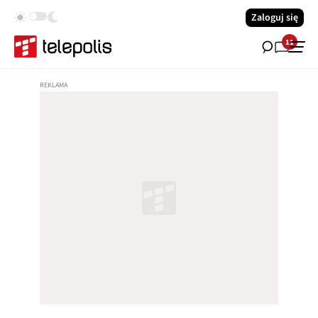
Zaloguj się
11