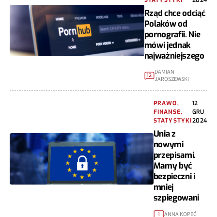
STATYSTYKI
2024
Rząd chce odciąć
Polaków od
pornografii. Nie
mówi jednak
najważniejszego
DAMIAN
12
JAROSZEWSKI
PRAWO,
12
FINANSE,
GRU
STATYSTYKI
2024
Unia z
nowymi
przepisami.
Mamy być
bezpieczni i
mniej
szpiegowani
ANNA KOPEĆ
1