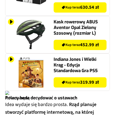
Wi-Fi, BT, Radio
internetowe, Tuner
630.54 zł
Kup teraz
FM/DAB+
Kask rowerowy ABUS
Aventor Opal Zielony
Szosowy (rozmiar L)
452.99 zł
Kup teraz
Indiana Jones i Wielki
Krąg - Edycja
Standardowa Gra PS5
319.99 zł
Kup teraz
Polacy będą decydować o ustawach
Idea wydaje się bardzo prosta.
Rząd planuje
stworzyć platformę internetową, na której