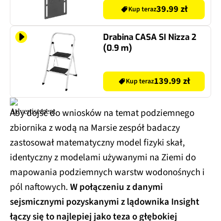
39.99 zł
Kup teraz
Drabina CASA SI Nizza 2
(0.9 m)
139.99 zł
Kup teraz
Aby dojść do wniosków na temat podziemnego
zbiornika z wodą na Marsie zespół badaczy
zastosował matematyczny model fizyki skał,
identyczny z modelami używanymi na Ziemi do
mapowania podziemnych warstw wodonośnych i
pól naftowych.
W połączeniu z danymi
sejsmicznymi pozyskanymi z lądownika Insight
łączy się to najlepiej jako teza o głębokiej