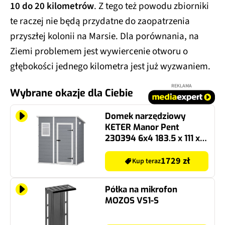
10 do 20 kilometrów
. Z tego też powodu zbiorniki
te raczej nie będą przydatne do zaopatrzenia
przyszłej kolonii na Marsie. Dla porównania, na
Ziemi problemem jest wywiercenie otworu o
głębokości jednego kilometra jest już wyzwaniem.
REKLAMA
Wybrane okazje dla Ciebie
Domek narzędziowy
KETER Manor Pent
230394 6x4 183.5 x 111 x
200.5 cm Szaro-biały
1729 zł
Kup teraz
Półka na mikrofon
MOZOS VS1-S