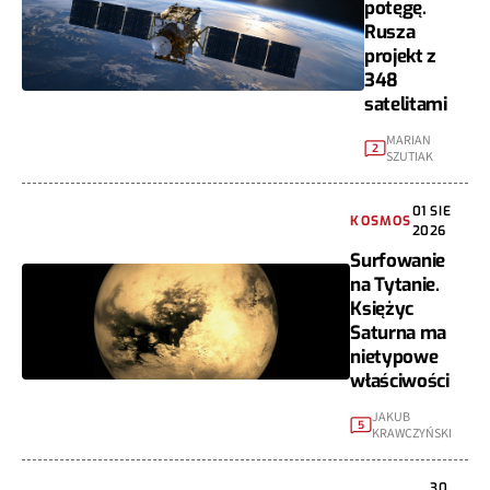
potęgę.
Rusza
projekt z
348
satelitami
MARIAN
2
SZUTIAK
01 SIE
KOSMOS
2026
Surfowanie
na Tytanie.
Księżyc
Saturna ma
nietypowe
właściwości
JAKUB
5
KRAWCZYŃSKI
30