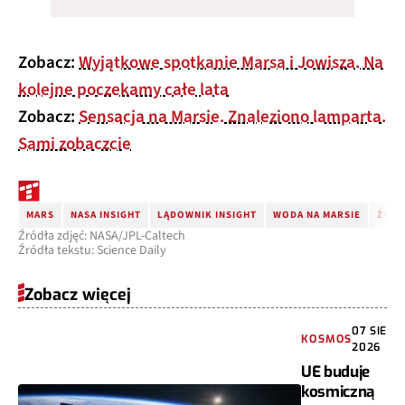
Zobacz:
Wyjątkowe spotkanie Marsa i Jowisza. Na
kolejne poczekamy całe lata
Zobacz:
Sensacja na Marsie. Znaleziono lamparta.
Sami zobaczcie
MARS
NASA INSIGHT
LĄDOWNIK INSIGHT
WODA NA MARSIE
ŻYCI
Źródła zdjęć: NASA/JPL-Caltech
Źródła tekstu: Science Daily
Zobacz więcej
07 SIE
KOSMOS
2026
UE buduje
kosmiczną