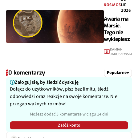
KOSMOS
LIP
2026
Awaria ma
Marsie.
Tego nie
wyklepiesz
DAMIAN
3
JAROSZEWSKI
0 komentarzy
Popularne
Zaloguj się, by śledzić dyskuję
Dołącz do użytkowników, pisz bez limitu, śledź
odpowiedzi oraz reakcje na swoje komentarze. Nie
przegap ważnych rozmów!
Możesz dodać 3 komentarze w ciągu 14 dni
Załóż konto