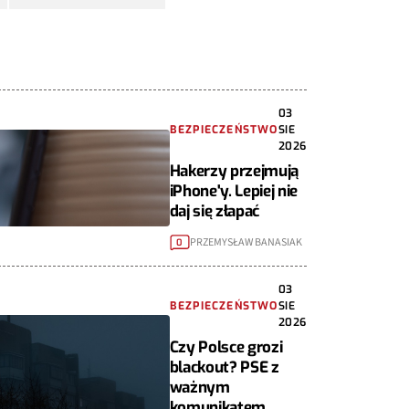
03
BEZPIECZEŃSTWO
SIE
2026
Hakerzy przejmują
iPhone'y. Lepiej nie
daj się złapać
PRZEMYSŁAW BANASIAK
0
03
BEZPIECZEŃSTWO
SIE
2026
Czy Polsce grozi
blackout? PSE z
ważnym
komunikatem