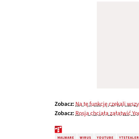
Zobacz:
Na tę funkcję czekali wsz
Zobacz:
Rosja chciała załatwić Yo
MALWARE
WIRUS
YOUTUBE
YTSTEALER