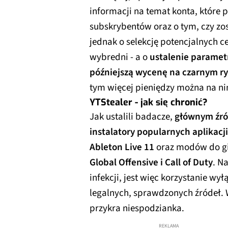
informacji na temat konta, które 
subskrybentów oraz o tym, czy zo
jednak o selekcję potencjalnych ce
wybredni - a o
ustalenie paramet
późniejszą wycenę na czarnym r
tym więcej pieniędzy można na ni
YTStealer - jak się chronić?
Jak ustalili badacze,
głównym źród
instalatory popularnych aplikacji
Ableton Live 11
oraz modów do gi
Global Offensive i Call of Duty
. N
infekcji, jest więc korzystanie 
legalnych, sprawdzonych źródeł.
przykra niespodzianka.