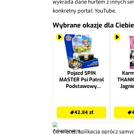
wykrada dane hurtem z innych ser
konkretny portal: YouTube.
Wybrane okazje dla Ciebie
Pojazd SPIN
Karm
MASTER Psi Patrol
THANK
Podstawowy
Jagni
Tracker 6071224
42.84 zł
44.99 zł
42.84 zł
Co więcej, aplikacja oprócz samy