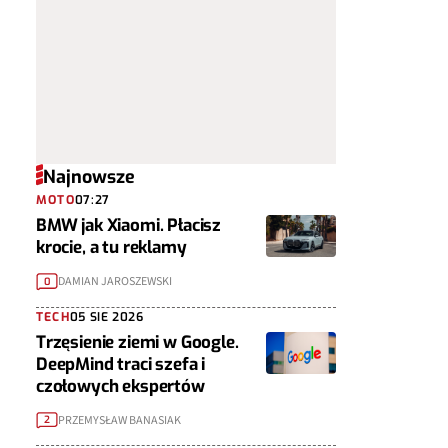
Najnowsze
MOTO
07:27
BMW jak Xiaomi. Płacisz
krocie, a tu reklamy
DAMIAN JAROSZEWSKI
0
TECH
05 SIE 2026
Trzęsienie ziemi w Google.
DeepMind traci szefa i
czołowych ekspertów
PRZEMYSŁAW BANASIAK
2