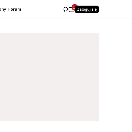
15
ony
Forum
Zaloguj się