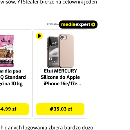
wisów, YTStealer bierze na celownik jeden
REKLAMA
a dla psa
Etui MERCURY
Q Standard
Silicone do Apple
ęcina 10 kg
iPhone 16e/17e
Różowo-piaskowy
35.03 zł
44.99 zł
35.03 zł
ch danych logowania zbiera bardzo dużo