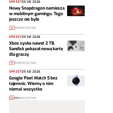
SPRZĘT
05 SIE 2026
Nowy Snapdragon namiesza
w mobilnym gamingu. Tego
jeszcze nie było
MARIAN SZUTIAK
0
SPRZĘT
05 SIE 2026
Xbox zyska nawet 2 TB.
Sandisk pokazał nową kartę
dla graczy
MARIAN SZUTIAK
0
SPRZĘT
05 SIE 2026
Google Pixel Watch 5 bez
tajemnic. Wiemy o nim
niemal wszystko
MARIAN SZUTIAK
1