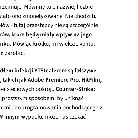
przejmuje. Mówimy tu o nazwie, liczbie
stało ono zmonetyzowane. Nie chodzi tu
lów - tutaj przestępcy nie są szczególnie
rów, które będą miały wpływ na jego
ynku
. Mówiąc krótko, im większe konto,
m zarobić.
łem infekcji YTStealerem są fałszywe
, takich jak
Adobe Premiere Pro, HitFilm,
er sieciowych pokroju
Counter-Strike:
ajprostszym sposobem, by uniknąć
wyłącznie z oprogramowania pochodzącego z
 W innym wypadku może nas czekać