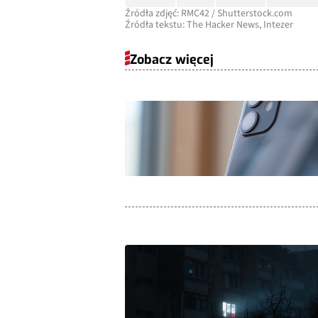
Źródła zdjęć: RMC42 / Shutterstock.com
Źródła tekstu: The Hacker News, Intezer
Zobacz więcej