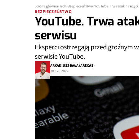
Strona główna
Tech
Bezpieczeństwo
YouTube. Trwa atak na użyt
BEZPIECZEŃSTWO
YouTube. Trwa ata
serwisu
Eksperci ostrzegają przed groźnym w
serwisie YouTube.
ARKADIUSZ BAŁA (ARECAS)
30 CZE 2022