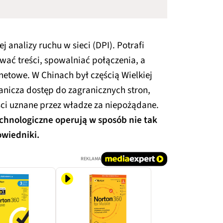
j analizy ruchu w sieci (DPI). Potrafi
wać treści, spowalniać połączenia, a
rnetowe.
W Chinach był częścią Wielkiej
ranicza dostęp do zagranicznych stron,
ści uznane przez władze za niepożądane.
technologiczne operują w sposób nie tak
owiedniki.
REKLAMA