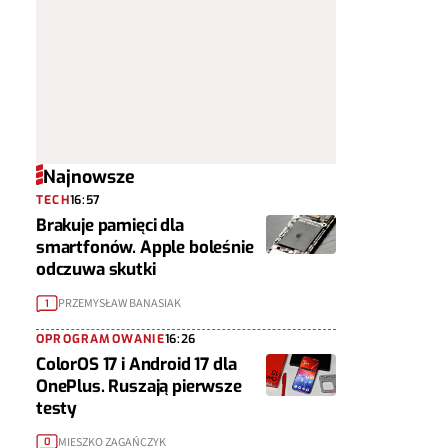
Najnowsze
TECH
16:57
Brakuje pamięci dla
smartfonów. Apple boleśnie
odczuwa skutki
PRZEMYSŁAW BANASIAK
1
OPROGRAMOWANIE
16:26
ColorOS 17 i Android 17 dla
OnePlus. Ruszają pierwsze
testy
MIESZKO ZAGAŃCZYK
0