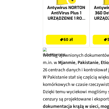
Antywirus NORTON
Antywi
AntiVirus Plus 1
360 De
URZĄDZENIE 1 ROK
URZĄDZ
Kod aktywacyjny
Kod a
60 zł
59.99 zł
60 zł
Według ujawnionych dokumentów 
m.in. w
Mjanmie
,
Pakistanie
,
Etio
26 centrach danych i kontrolował
W Pakistanie stał się częścią więk
komórkowych w czasie rzeczywis
Dzięki temu wyciekowi mogliśmy s
cenzury są projektowane i ekspo
dokumentacja krążą w sieci, mo