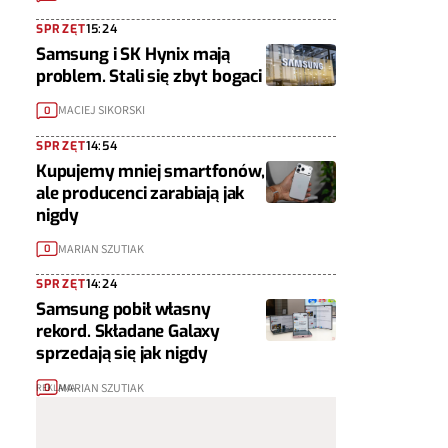
SPRZĘT
15:24
Samsung i SK Hynix mają
problem. Stali się zbyt bogaci
MACIEJ SIKORSKI
0
SPRZĘT
14:54
Kupujemy mniej smartfonów,
ale producenci zarabiają jak
nigdy
MARIAN SZUTIAK
0
SPRZĘT
14:24
Samsung pobił własny
rekord. Składane Galaxy
sprzedają się jak nigdy
MARIAN SZUTIAK
0