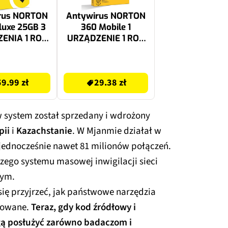
rus NORTON
Antywirus NORTON
luxe 25GB 3
360 Mobile 1
ENIA 1 ROK
URZĄDZENIE 1 ROK
ktywacyjny
Kod aktywacyjny
29.38 zł
59.99 zł
29.38 zł
system został sprzedany i wdrożony
pii
i
Kazachstanie
. W Mjanmie działał w
 jednocześnie nawet 81 milionów połączeń.
szego systemu masowej inwigilacji sieci
tym.
ię przyjrzeć, jak państwowe narzędzia
rtowane.
Teraz, gdy kod źródłowy i
gą posłużyć zarówno badaczom i