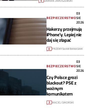
DAMIAN JAROSZEWSKI
6
03
BEZPIECZEŃSTWO
SIE
2026
Hakerzy przejmują
iPhone'y. Lepiej nie
daj się złapać
PRZEMYSŁAW BANASIAK
0
03
BEZPIECZEŃSTWO
SIE
2026
Czy Polsce grozi
blackout? PSE z
ważnym
komunikatem
MACIEJ SIKORSKI
3