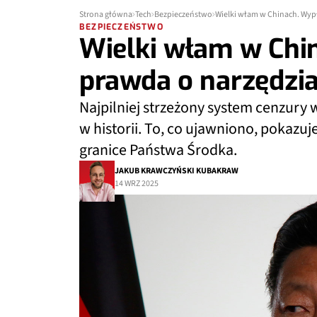
Strona główna
Tech
Bezpieczeństwo
Wielki włam w Chinach. Wypł
BEZPIECZEŃSTWO
Wielki włam w Chi
prawda o narzędziac
Najpilniej strzeżony system cenzury 
w historii. To, co ujawniono, pokazuj
granice Państwa Środka.
JAKUB KRAWCZYŃSKI KUBAKRAW
14 WRZ 2025