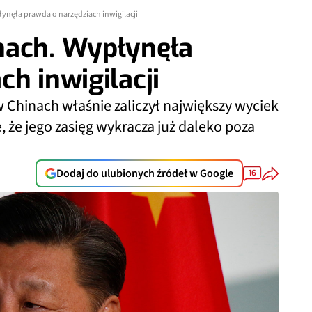
ynęła prawda o narzędziach inwigilacji
nach. Wypłynęła
h inwigilacji
w Chinach właśnie zaliczył największy wyciek
e, że jego zasięg wykracza już daleko poza
Dodaj do ulubionych źródeł w Google
16