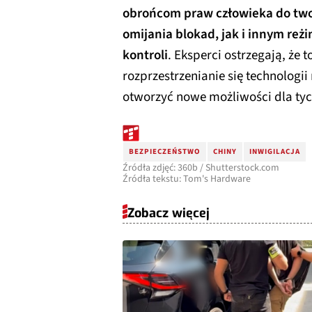
obrońcom praw człowieka do twor
omijania blokad, jak i innym r
kontroli
. Eksperci ostrzegają, że 
rozprzestrzenianie się technologii
otworzyć nowe możliwości dla tych
BEZPIECZEŃSTWO
CHINY
INWIGILACJA
Źródła zdjęć: 360b / Shutterstock.com
Źródła tekstu: Tom's Hardware
Zobacz więcej