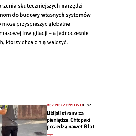
zenia skuteczniejszych narzędzi
eżimom do budowy własnych systemów
to może przyspieszyć globalne
 masowej inwigilacji – a jednocześnie
, którzy chcą z nią walczyć.
BEZPIECZEŃSTWO
11:52
Ubijali strony za
pieniądze. Chłopaki
posiedzą nawet 8 lat