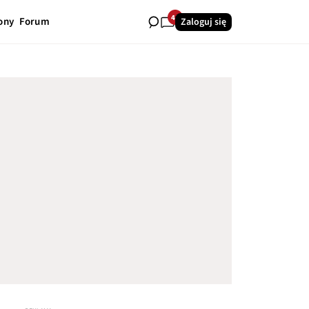
41
ony
Forum
Zaloguj się