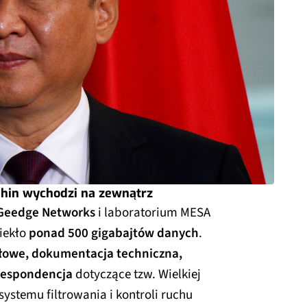
Chin wychodzi na zewnątrz
Geedge Networks
i laboratorium MESA
iekło
ponad 500 gigabajtów danych
.
łowe, dokumentacja techniczna,
orespondencja
dotyczące tzw. Wielkiej
ystemu filtrowania i kontroli ruchu