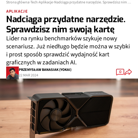
Strona główna
Tech
Aplikacje
Nadciąga przydatne narzędzie. Sprawdzisz nim swoją kartę
APLIKACJE
Nadciąga przydatne narzędzie.
Sprawdzisz nim swoją kartę
Lider na rynku benchmarków szykuje nowy
scenariusz. Już niedługo będzie można w szybki
i prost sposób sprawdzić wydajność kart
graficznych w zadaniach AI.
PRZEMYSŁAW BANASIAK (YOKAI)
0
22 MAR 2024