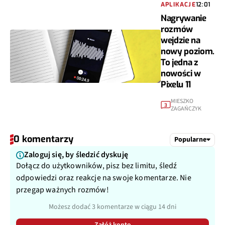
APLIKACJE
12:01
Nagrywanie
rozmów
wejdzie na
nowy poziom.
To jedna z
nowości w
Pixelu 11
MIESZKO
3
ZAGAŃCZYK
0 komentarzy
Popularne
Zaloguj się, by śledzić dyskuję
Dołącz do użytkowników, pisz bez limitu, śledź
odpowiedzi oraz reakcje na swoje komentarze. Nie
przegap ważnych rozmów!
Możesz dodać 3 komentarze w ciągu 14 dni
Załóż konto