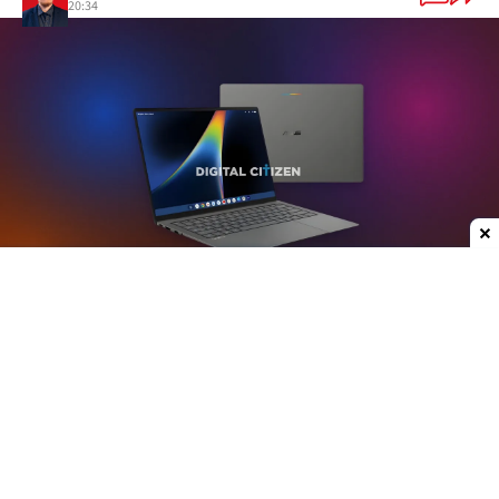
20:34
Dodaj do ulubionych źródeł w Google
Plotki na temat nowych laptopów z serii
Googlebook krążą już od jakiegoś czasu. W mojej
opinii może to być jedna z ciekawszych premier
ostatnich lat, przynajmniej w kategorii