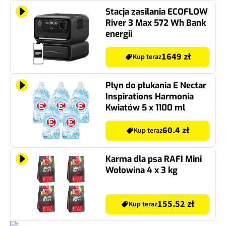
Stacja zasilania ECOFLOW
River 3 Max 572 Wh Bank
energii
1649 zł
Kup teraz
Płyn do płukania E Nectar
Inspirations Harmonia
Kwiatów 5 x 1100 ml
60.4 zł
Kup teraz
Karma dla psa RAFI Mini
Wołowina 4 x 3 kg
155.52 zł
Kup teraz