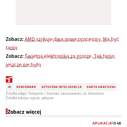
Zobacz:
AMD szykuje dwa nowe procesory. Ma być
tanio
Zobacz:
Świetna elektronika za grosze. Tak tanio
jeszcze nie było
AI
BENCHMARK
SZTUCZNA INTELIGENCJA
KARTA GRAFICZNA
GP
Źródła zdjęć: Telepolis / Damian Jaroszewski, UL Solutions
Źródła tekstu: oprac. własne
Zobacz więcej
APLIKACJE
13:48