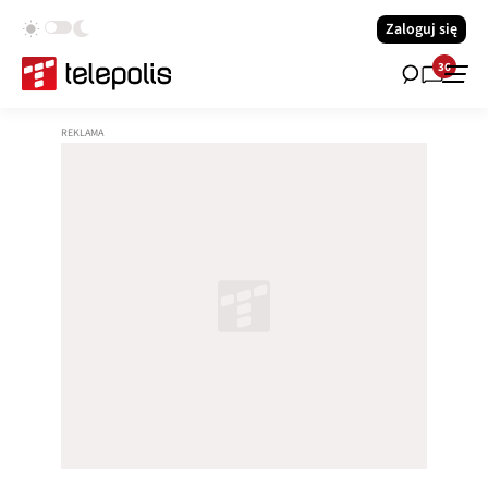
Zaloguj się
36