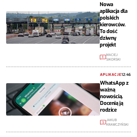
Nowa
aplikacja dla
polskich
kierowców.
To dość
dziwny
projekt
MACIEJ
1
SIKORSKI
APLIKACJE
12:46
WhatsApp z
ważną
nowością.
Docenią ją
rodzice
JAKUB
1
KRAWCZYŃSKI