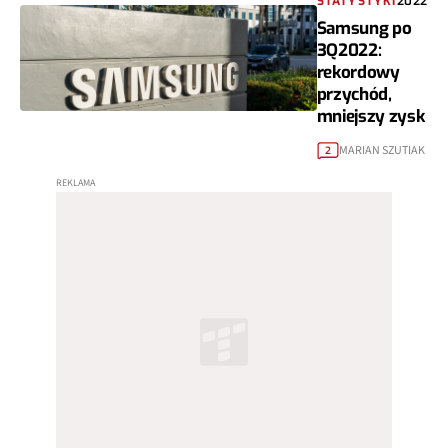
STATYSTYKI
2022
Samsung po
3Q2022:
rekordowy
przychód,
mniejszy zysk
MARIAN SZUTIAK
2