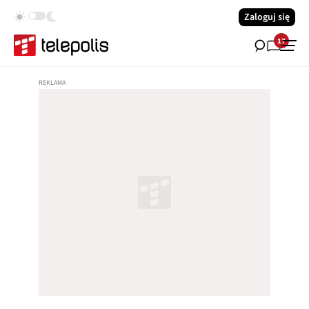
Zaloguj się
17