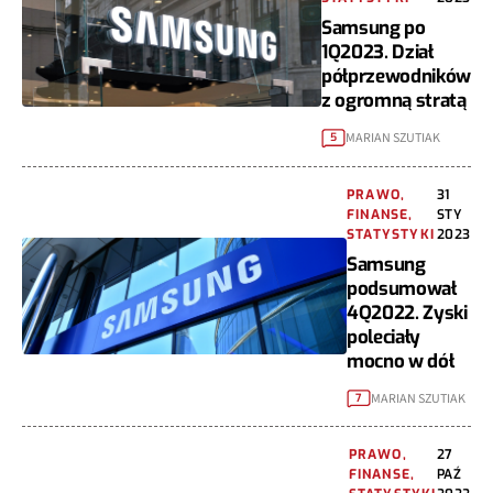
Samsung po
1Q2023. Dział
półprzewodników
z ogromną stratą
MARIAN SZUTIAK
5
PRAWO,
31
FINANSE,
STY
STATYSTYKI
2023
Samsung
podsumował
4Q2022. Zyski
poleciały
mocno w dół
MARIAN SZUTIAK
7
PRAWO,
27
FINANSE,
PAŹ