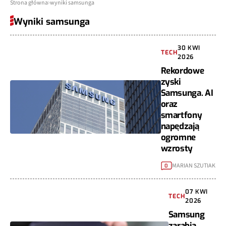
Strona główna
wyniki samsunga
Wyniki samsunga
30 KWI
TECH
2026
Rekordowe
zyski
Samsunga. AI
oraz
smartfony
napędzają
ogromne
wzrosty
MARIAN SZUTIAK
0
07 KWI
TECH
2026
Samsung
zarabia