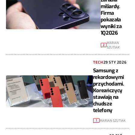
miliardy.
Firma
pokazała
wyniki za
1Q2026
MARIAN
2
SZUTIAK
TECH
29 STY 2026
Samsung z
rekordowymi
przychodami.
Koreańczycy
stawiają na
chudsze
telefony
MARIAN SZUTIAK
1