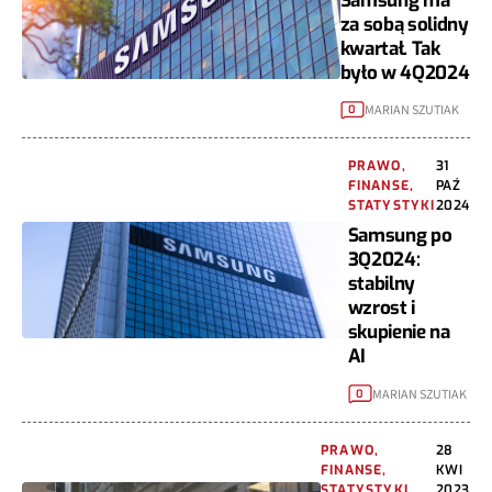
Samsung ma
za sobą solidny
kwartał. Tak
było w 4Q2024
MARIAN SZUTIAK
0
PRAWO,
31
FINANSE,
PAŹ
STATYSTYKI
2024
Samsung po
3Q2024:
stabilny
wzrost i
skupienie na
AI
MARIAN SZUTIAK
0
PRAWO,
28
FINANSE,
KWI
STATYSTYKI
2023