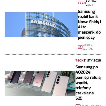
30 PAŹ
TECH
2025
Samsung
rozbił bank.
Nowe Foldy i
AI to
maszynki do
pieniędzy
MARIAN
0
SZUTIAK
TECH
31 STY 2025
Samsung po
4Q2024:
pamięci ratują
wyniki,
telefony
czekają na
S25