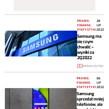
PRAWO,
28
FINANSE,
LIP
STATYSTYKI
2022
Samsung ma
się czym
chwalić –
wyniki za
2Q2022
MARIAN SZUTIAK
0
PRAWO,
06
FINANSE,
LIP
STATYSTYKI
2022
Samsung
sprzedał mniej
telefonów, ale