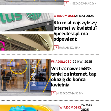
MIESZKO ZAGAŃCZYK
1
WIADOMOŚCI
21 MAJ 2025
Kto miał najszybszy
Internet w kwietniu?
Speedtest.pl ma
odpowiedź
MARIAN SZUTIAK
3
WIADOMOŚCI
22 KWI 2025
Vectra: nawet 68%
taniej za internet. Łap
okazję do końca
kwietnia
MIESZKO ZAGAŃCZYK
3
24 MAR
WIADOMOŚCI
2025