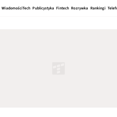
Wiadomości
Tech
Publicystyka
Fintech
Rozrywka
Rankingi
Telef