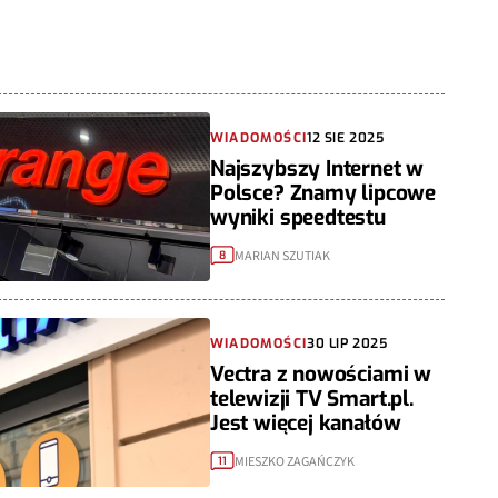
WIADOMOŚCI
12 SIE 2025
Najszybszy Internet w
Polsce? Znamy lipcowe
wyniki speedtestu
MARIAN SZUTIAK
8
WIADOMOŚCI
30 LIP 2025
Vectra z nowościami w
telewizji TV Smart.pl.
Jest więcej kanałów
MIESZKO ZAGAŃCZYK
11