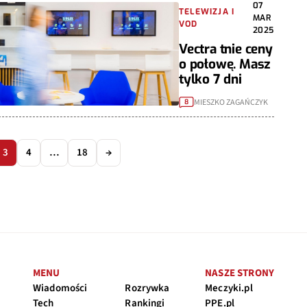
07
TELEWIZJA I
MAR
VOD
2025
Vectra tnie ceny
o połowę. Masz
tylko 7 dni
MIESZKO ZAGAŃCZYK
8
3
4
…
18
→
MENU
NASZE STRONY
Wiadomości
Rozrywka
Meczyki.pl
Tech
Rankingi
PPE.pl