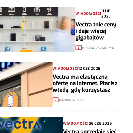
11 LIP
WIADOMOŚCI
2025
Vectra tnie ceny
i daje więcej
gigabajtów
MIESZKO ZAGAŃCZYK
6
WIADOMOŚCI
12 CZE 2025
Vectra ma elastyczną
ofertę na Internet. Płacisz
wtedy, gdy korzystasz
MARIAN SZUTIAK
7
WIADOMOŚCI
06 CZE 2025
Vectra sprzedaje sieć.