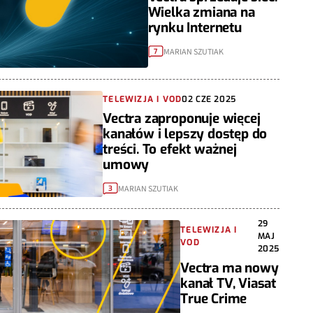
Wielka zmiana na
rynku Internetu
MARIAN SZUTIAK
7
TELEWIZJA I VOD
02 CZE 2025
Vectra zaproponuje więcej
kanałów i lepszy dostęp do
treści. To efekt ważnej
umowy
MARIAN SZUTIAK
3
29
TELEWIZJA I
MAJ
VOD
2025
Vectra ma nowy
kanał TV, Viasat
True Crime