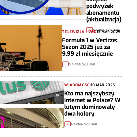
podwyżek
abonamentu
(aktualizacja)
MARIAN SZUTIAK
6
TELEWIZJA I VOD
13 MAR 2025
Formuła 1 w Vectrze:
Sezon 2025 już za
9,99 zł miesięcznie
MARIAN SZUTIAK
0
WIADOMOŚCI
10 MAR 2025
Kto ma najszybszy
Internet w Polsce? W
lutym dominowały
dwa kolory
MARIAN SZUTIAK
50