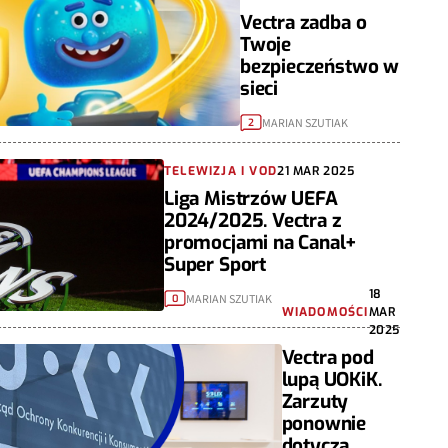
Vectra zadba o
Twoje
bezpieczeństwo w
sieci
MARIAN SZUTIAK
2
TELEWIZJA I VOD
21 MAR 2025
Liga Mistrzów UEFA
2024/2025. Vectra z
promocjami na Canal+
Super Sport
18
MARIAN SZUTIAK
0
WIADOMOŚCI
MAR
2025
Vectra pod
lupą UOKiK.
Zarzuty
ponownie
dotyczą