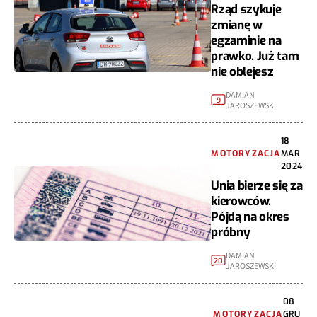
Rząd szykuje
zmianę w
egzaminie na
prawko. Już tam
nie oblejesz
DAMIAN
9
JAROSZEWSKI
18
MOTORYZACJA
MAR
2024
Unia bierze się za
kierowców.
Pójdą na okres
próbny
DAMIAN
20
JAROSZEWSKI
08
MOTORYZACJA
GRU