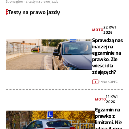
Strona główna
testy na prawo jazdy
Testy na prawo jazdy
22 KWI
MOTO
2026
Sprawdzą nas
inaczej na
egzaminie na
prawko. Złe
wieści dla
zdających?
ANNA KOPEĆ
1
14 KWI
MOTO
2026
Egzamin na
prawko z
limitami. Nie
zdasz 3 razy