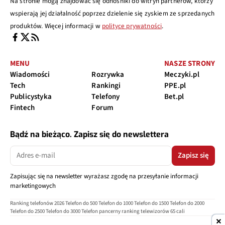
Na stronie mogą znajdować się odnośniki do witryn partnerów, którzy
wspierają jej działalność poprzez dzielenie się zyskiem ze sprzedanych
produktów. Więcej informacji w
polityce prywatności
.
MENU
NASZE STRONY
Wiadomości
Rozrywka
Meczyki.pl
Tech
Rankingi
PPE.pl
Publicystyka
Telefony
Bet.pl
Fintech
Forum
Bądź na bieżąco. Zapisz się do newslettera
Zapisz się
Zapisując się na newsletter wyrażasz zgodę na przesyłanie informacji
marketingowych
Ranking telefonów 2026
Telefon do 500
Telefon do 1000
Telefon do 1500
Telefon do 2000
Telefon do 2500
Telefon do 3000
Telefon pancerny
ranking telewizorów 65 cali