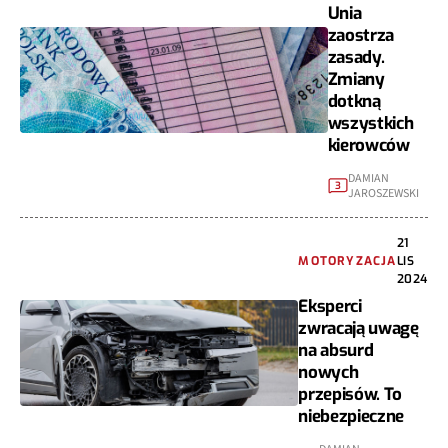
Unia
zaostrza
zasady.
Zmiany
dotkną
wszystkich
kierowców
DAMIAN
3
JAROSZEWSKI
21
MOTORYZACJA
LIS
2024
Eksperci
zwracają uwagę
na absurd
nowych
przepisów. To
niebezpieczne