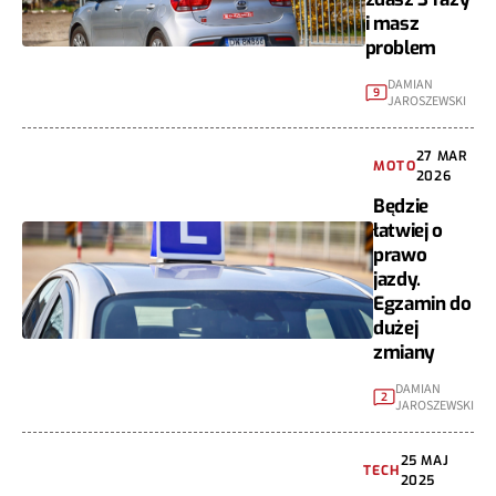
i masz
problem
DAMIAN
9
JAROSZEWSKI
27 MAR
MOTO
2026
Będzie
łatwiej o
prawo
jazdy.
Egzamin do
dużej
zmiany
DAMIAN
2
JAROSZEWSKI
25 MAJ
TECH
2025