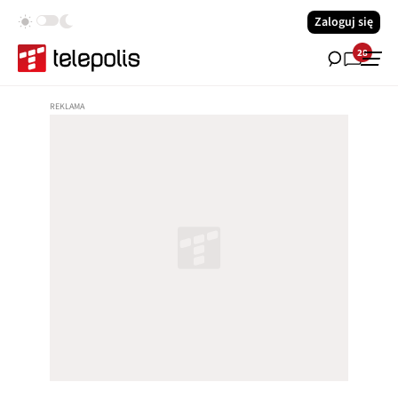
Zaloguj się
28