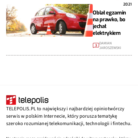
2021
Oblał egzamin
na prawko, bo
jechał
elektrykiem
DAMIAN
3
JAROSZEWSKI
TELEPOLIS.PL to największy i najbardziej opiniotwórczy
serwis w polskim Internecie, który porusza tematykę
szeroko rozumianej telekomunikacji, technologii i fintechu.