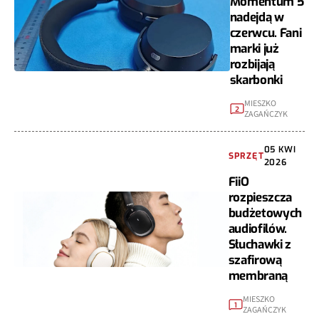
Momentum 5
nadejdą w
czerwcu. Fani
marki już
rozbijają
skarbonki
MIESZKO
2
ZAGAŃCZYK
05 KWI
SPRZĘT
2026
FiiO
rozpieszcza
budżetowych
audiofilów.
Słuchawki z
szafirową
membraną
MIESZKO
1
ZAGAŃCZYK