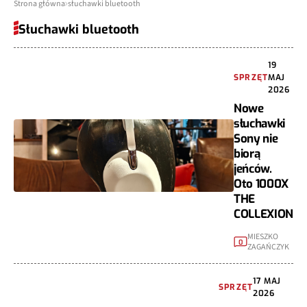
Strona główna
słuchawki bluetooth
Słuchawki bluetooth
19
SPRZĘT
MAJ
2026
Nowe
słuchawki
Sony nie
biorą
jeńców.
Oto 1000X
THE
COLLEXION
MIESZKO
0
ZAGAŃCZYK
17 MAJ
SPRZĘT
2026