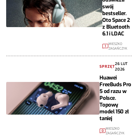
swój
bestseller.
Oto Space 2
z Bluetooth
6.1 i LDAC
MIESZKO
1
ZAGAŃCZYK
26 LUT
SPRZĘT
2026
Huawei
FreeBuds Pro
5 od razu w
Polsce.
Topowy
model 150 zł
taniej
MIESZKO
0
ZAGAŃCZYK