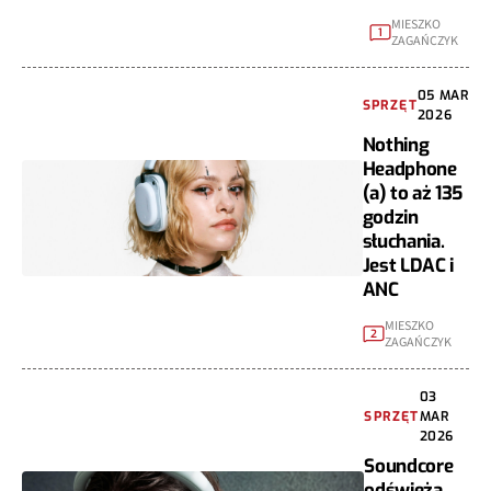
MIESZKO
1
ZAGAŃCZYK
05 MAR
SPRZĘT
2026
Nothing
Headphone
(a) to aż 135
godzin
słuchania.
Jest LDAC i
ANC
MIESZKO
2
ZAGAŃCZYK
03
SPRZĘT
MAR
2026
Soundcore
odświeża