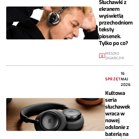
Słuchawki z
ekranem
wyświetlą
przechodniom
teksty
piosenek.
Tylko po co?
MIESZKO
0
ZAGAŃCZYK
16
SPRZĘT
MAJ
2026
Kultowa
seria
słuchawek
wraca w
nowej
odsłonie z
baterią na