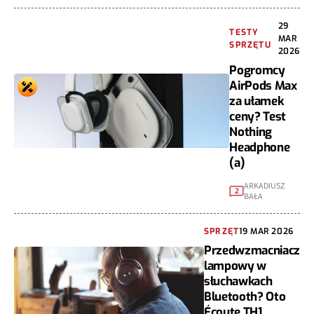
29
TESTY
MAR
SPRZĘTU
2026
Pogromcy
AirPods Max
za ułamek
ceny? Test
Nothing
Headphone
(a)
ARKADIUSZ
2
BAŁA
SPRZĘT
19 MAR 2026
Przedwzmacniacz
lampowy w
słuchawkach
Bluetooth? Oto
Écoute TH1