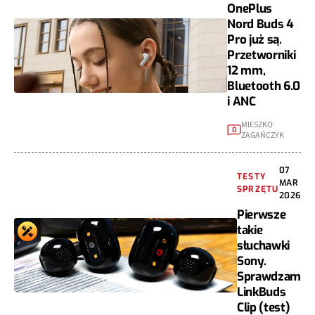
OnePlus
Nord Buds 4
Pro już są.
Przetworniki
12 mm,
Bluetooth 6.0
i ANC
MIESZKO
0
ZAGAŃCZYK
07
TESTY
MAR
SPRZĘTU
2026
Pierwsze
takie
słuchawki
Sony.
Sprawdzam
LinkBuds
Clip (test)