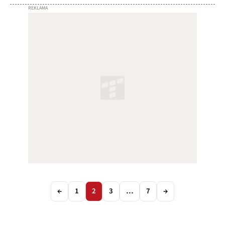
←
1
2
3
…
7
→