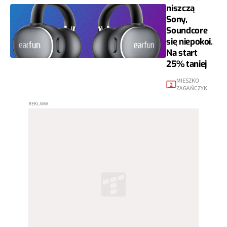
niszczą
Sony,
Soundcore
się niepokoi.
Na start
25% taniej
MIESZKO
2
ZAGAŃCZYK