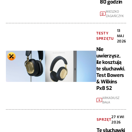
80 godzin
MIESZKO
0
ZAGAŃCZYK
13
TESTY
MAJ
SPRZĘTU
2026
Nie
uwierzysz,
ile kosztują
te słuchawki.
Test Bowers
& Wilkins
Px8 S2
ARKADIUSZ
4
BAŁA
27 KWI
SPRZĘT
2026
Te słuchawki