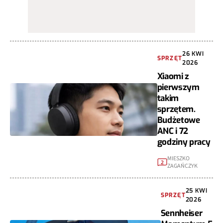
26 KWI
SPRZĘT
2026
Xiaomi z
pierwszym
takim
sprzętem.
Budżetowe
ANC i 72
godziny pracy
MIESZKO
2
ZAGAŃCZYK
25 KWI
SPRZĘT
2026
Sennheiser