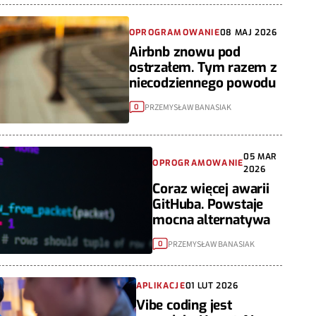
OPROGRAMOWANIE
08 MAJ 2026
Airbnb znowu pod
ostrzałem. Tym razem z
niecodziennego powodu
PRZEMYSŁAW BANASIAK
0
05 MAR
OPROGRAMOWANIE
2026
Coraz więcej awarii
GitHuba. Powstaje
mocna alternatywa
PRZEMYSŁAW BANASIAK
0
APLIKACJE
01 LUT 2026
Vibe coding jest