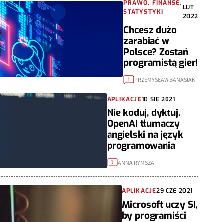
PRAWO, FINANSE,
LUT
STATYSTYKI
2022
Chcesz dużo
zarabiać w
Polsce? Zostań
programistą gier!
PRZEMYSŁAW BANASIAK
1
APLIKACJE
10 SIE 2021
Nie koduj, dyktuj.
OpenAI tłumaczy
angielski na język
programowania
ANNA RYMSZA
0
APLIKACJE
29 CZE 2021
Microsoft uczy SI,
by programiści