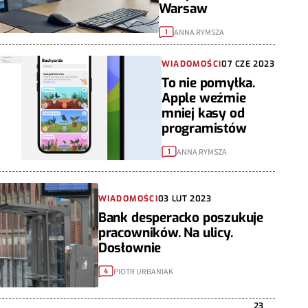
Warsaw
ANNA RYMSZA
1
WIADOMOŚCI
07 CZE 2023
To nie pomyłka.
Apple weźmie
mniej kasy od
programistów
ANNA RYMSZA
1
WIADOMOŚCI
03 LUT 2023
Bank desperacko poszukuje
pracowników. Na ulicy.
Dosłownie
PIOTR URBANIAK
4
23