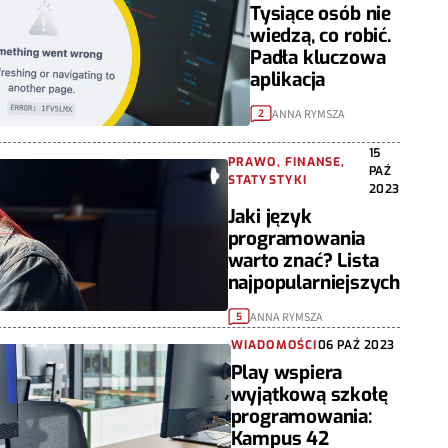
Tysiące osób nie
wiedzą, co robić.
Padła kluczowa
aplikacja
ANNA RYMSZA
2
15
PRAWO, FINANSE,
PAŹ
STATYSTYKI
2023
Jaki język
programowania
warto znać? Lista
najpopularniejszych
ANNA RYMSZA
5
WIADOMOŚCI
06 PAŹ 2023
Play wspiera
wyjątkową szkołę
programowania:
Kampus 42