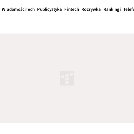
Wiadomości
Tech
Publicystyka
Fintech
Rozrywka
Rankingi
Telef