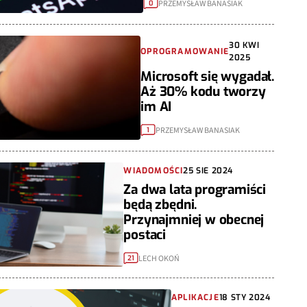
PRZEMYSŁAW BANASIAK
0
30 KWI
OPROGRAMOWANIE
2025
Microsoft się wygadał.
Aż 30% kodu tworzy
im AI
PRZEMYSŁAW BANASIAK
1
WIADOMOŚCI
25 SIE 2024
Za dwa lata programiści
będą zbędni.
Przynajmniej w obecnej
postaci
LECH OKOŃ
21
APLIKACJE
18 STY 2024