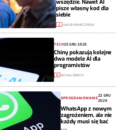
wszędzie. Nawet AI
pisze własny kod dla
siebie
JAKUB KRAWCZYŃSKI
2
TECH
25 GRU 2025
Chiny pokazują kolejne
dwa modele AI dla
programistów
MICHAŁ ŚWIECH
0
22 GRU
OPROGRAMOWANIE
2025
WhatsApp z nowym
zagrożeniem, ale nie
każdy musi się bać