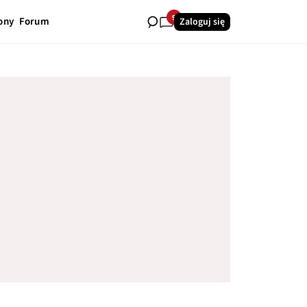
9
ony
Forum
Zaloguj się