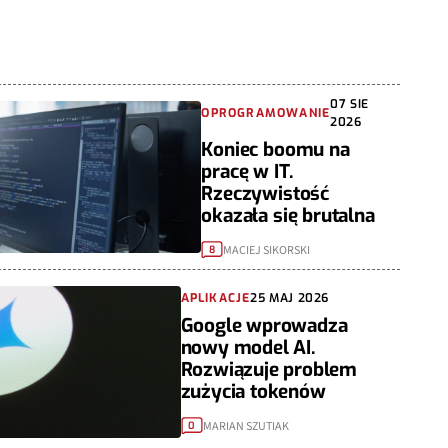
07 SIE
OPROGRAMOWANIE
2026
Koniec boomu na
pracę w IT.
Rzeczywistość
okazała się brutalna
MACIEJ SIKORSKI
8
APLIKACJE
25 MAJ 2026
Google wprowadza
nowy model AI.
Rozwiązuje problem
zużycia tokenów
MARIAN SZUTIAK
0