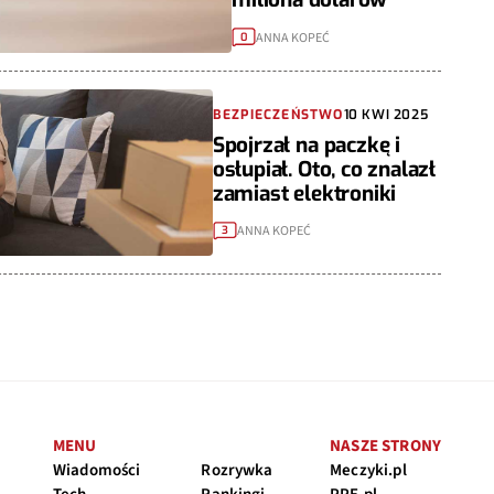
ANNA KOPEĆ
0
BEZPIECZEŃSTWO
10 KWI 2025
Spojrzał na paczkę i
osłupiał. Oto, co znalazł
zamiast elektroniki
ANNA KOPEĆ
3
MENU
NASZE STRONY
Wiadomości
Rozrywka
Meczyki.pl