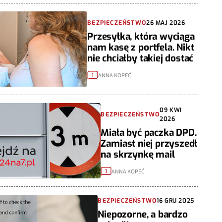
BEZPIECZEŃSTWO
26 MAJ 2026
Przesyłka, która wyciąga
nam kasę z portfela. Nikt
nie chciałby takiej dostać
ANNA KOPEĆ
1
09 KWI
BEZPIECZEŃSTWO
2026
Miała być paczka DPD.
Zamiast niej przyszedł
na skrzynkę mail
ANNA KOPEĆ
1
BEZPIECZEŃSTWO
16 GRU 2025
Niepozorne, a bardzo