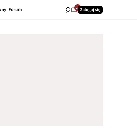
26
ony
Forum
Zaloguj się