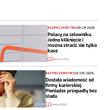
BEZPIECZEŃSTWO
20 LIP 2026
Polacy na celowniku.
Jedno kliknięcie i
można stracić nie tylko
kasę
ANNA KOPEĆ
0
BEZPIECZEŃSTWO
23 CZE 2026
Dostała wiadomość od
firmy kurierskiej.
Pieniądze przepadły bez
śladu
ANNA KOPEĆ
2