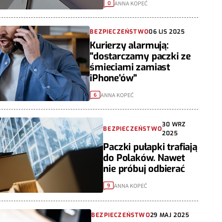
ANNA KOPEĆ
0
BEZPIECZEŃSTWO
06 LIS 2025
Kurierzy alarmują:
"dostarczamy paczki ze
śmieciami zamiast
iPhone'ów"
ANNA KOPEĆ
6
30 WRZ
BEZPIECZEŃSTWO
2025
Paczki pułapki trafiają
do Polaków. Nawet
nie próbuj odbierać
ANNA KOPEĆ
9
BEZPIECZEŃSTWO
29 MAJ 2025