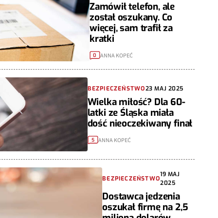
Zamówił telefon, ale
został oszukany. Co
więcej, sam trafił za
kratki
ANNA KOPEĆ
0
BEZPIECZEŃSTWO
23 MAJ 2025
Wielka miłość? Dla 60-
latki ze Śląska miała
dość nieoczekiwany finał
ANNA KOPEĆ
5
19 MAJ
BEZPIECZEŃSTWO
2025
Dostawca jedzenia
oszukał firmę na 2,5
miliona dolarów