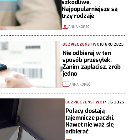
szkodliwe.
Najpopularniejsze są
trzy rodzaje
ANNA KOPEĆ
0
BEZPIECZEŃSTWO
10 GRU 2025
Nie odbieraj w ten
sposób przesyłek.
Zanim zapłacisz, zrób
jedno
ANNA KOPEĆ
1
BEZPIECZEŃSTWO
17 LIS 2025
Polacy dostają
tajemnicze paczki.
Nawet nie waż się
odbierać