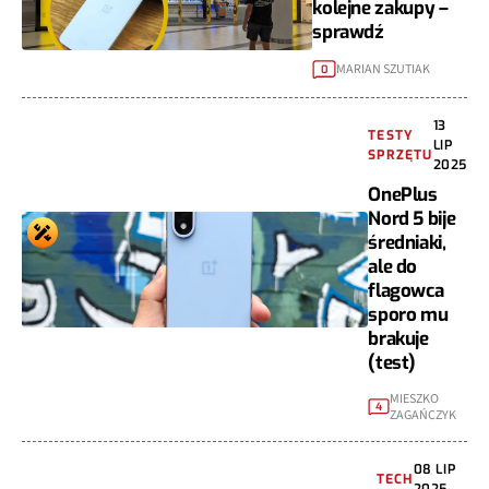
kolejne zakupy –
sprawdź
MARIAN SZUTIAK
0
13
TESTY
LIP
SPRZĘTU
2025
OnePlus
Nord 5 bije
średniaki,
ale do
flagowca
sporo mu
brakuje
(test)
MIESZKO
4
ZAGAŃCZYK
08 LIP
TECH
2025