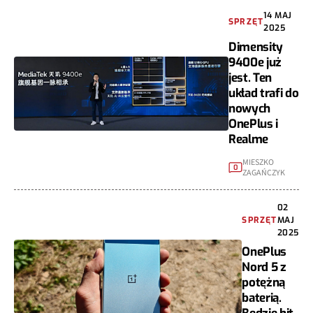
14 MAJ
SPRZĘT
2025
Dimensity
9400e już
jest. Ten
układ trafi do
nowych
OnePlus i
Realme
MIESZKO
0
ZAGAŃCZYK
02
SPRZĘT
MAJ
2025
OnePlus
Nord 5 z
potężną
baterią.