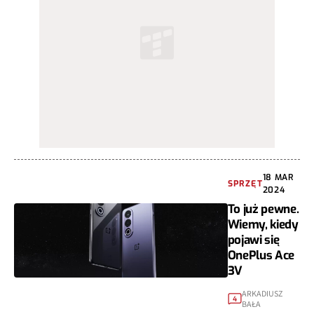
18 MAR
SPRZĘT
2024
To już pewne.
Wiemy, kiedy
pojawi się
OnePlus Ace
3V
ARKADIUSZ
4
BAŁA