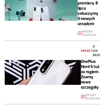
premierą. 8
lipca
zobaczymy
5 nowych
urządzeń
MIESZKO
0
ZAGAŃCZYK
11
SPRZĘT
CZE
2025
OnePlus
Nord 5 tuż
za rogiem.
Znamy
nowe
szczegóły
MIESZKO
0
ZAGAŃCZYK