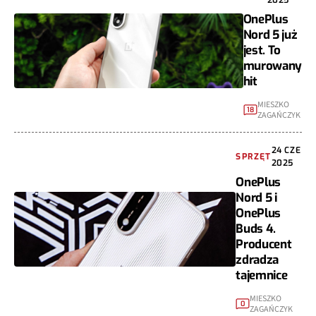
OnePlus
Nord 5 już
jest. To
murowany
hit
MIESZKO
18
ZAGAŃCZYK
24 CZE
SPRZĘT
2025
OnePlus
Nord 5 i
OnePlus
Buds 4.
Producent
zdradza
tajemnice
MIESZKO
0
ZAGAŃCZYK