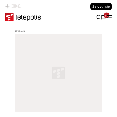
Zaloguj się
34