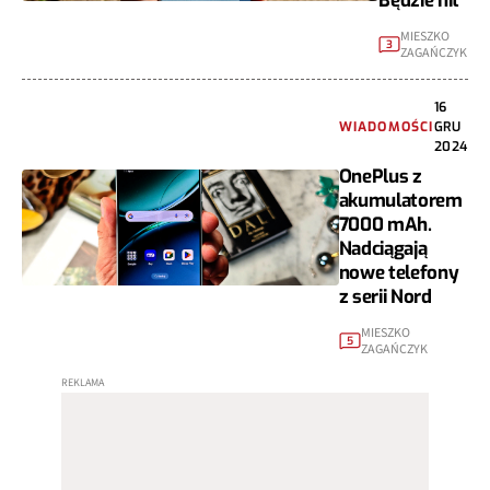
Będzie hit
MIESZKO
3
ZAGAŃCZYK
16
WIADOMOŚCI
GRU
2024
OnePlus z
akumulatorem
7000 mAh.
Nadciągają
nowe telefony
z serii Nord
MIESZKO
5
ZAGAŃCZYK