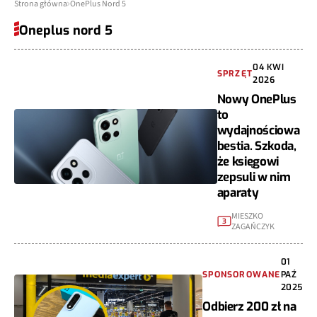
Strona główna
OnePlus Nord 5
Oneplus nord 5
04 KWI
SPRZĘT
2026
Nowy OnePlus
to
wydajnościowa
bestia. Szkoda,
że księgowi
zepsuli w nim
aparaty
MIESZKO
3
ZAGAŃCZYK
01
SPONSOROWANE
PAŹ
2025
Odbierz 200 zł na