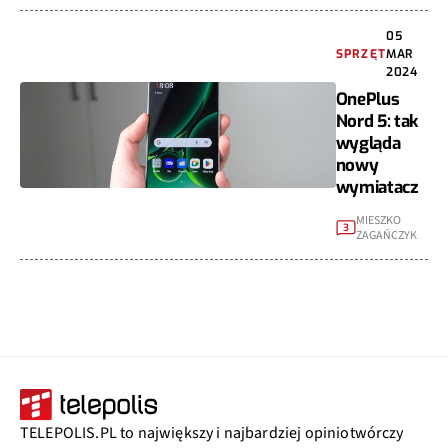
05
SPRZĘT
MAR
2024
OnePlus
Nord 5: tak
wygląda
nowy
wymiatacz
MIESZKO
3
ZAGAŃCZYK
TELEPOLIS.PL to największy i najbardziej opiniotwórczy