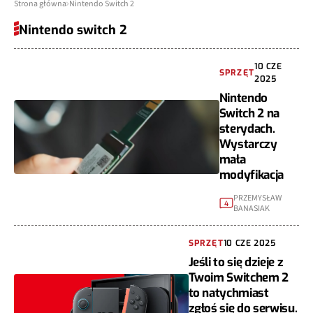
Strona główna
Nintendo Switch 2
Nintendo switch 2
10 CZE
SPRZĘT
2025
Nintendo
Switch 2 na
sterydach.
Wystarczy
mała
modyfikacja
PRZEMYSŁAW
4
BANASIAK
SPRZĘT
10 CZE 2025
Jeśli to się dzieje z
Twoim Switchem 2
to natychmiast
zgłoś się do serwisu.