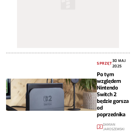
30 MAJ
SPRZĘT
2025
Po tym
względem
Nintendo
Switch 2
będzie gorsza
od
poprzednika
DAMIAN
2
JAROSZEWSKI