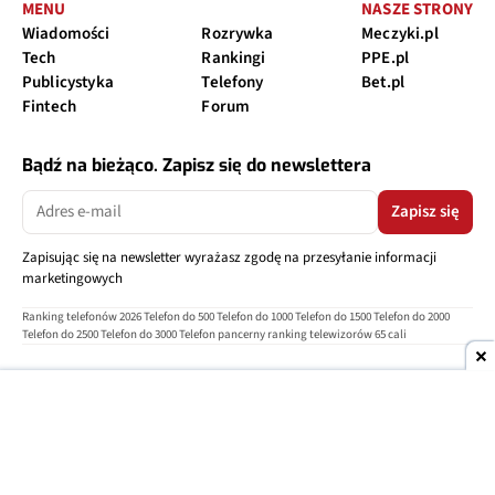
MENU
NASZE STRONY
Wiadomości
Rozrywka
Meczyki.pl
Tech
Rankingi
PPE.pl
Publicystyka
Telefony
Bet.pl
Fintech
Forum
Bądź na bieżąco. Zapisz się do newslettera
Zapisz się
Zapisując się na newsletter wyrażasz zgodę na przesyłanie informacji
marketingowych
Ranking telefonów 2026
Telefon do 500
Telefon do 1000
Telefon do 1500
Telefon do 2000
Telefon do 2500
Telefon do 3000
Telefon pancerny
ranking telewizorów 65 cali
O nas
Reklama
Regulamin
Polityka prywatności
Kontakt
Ustawienia prywatności
Copyright © 2004-2026
TELEPOLIS.PL
Telepolis.pl
jest częścią
OV Grupa sp. z o.o.