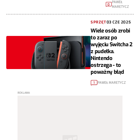
PAWEŁ
0
MARETYCZ
SPRZĘT
03 CZE 2025
Wiele osób zrobi
to zaraz po
wyjęciu Switcha 2
z pudełka.
Nintendo
ostrzega - to
poważny błąd
PAWEŁ MARETYCZ
1