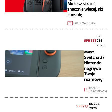
Możesz stracić
znacznie więcej, niż
konsolę
PAWEŁ MARETYCZ
1
07
SPRZĘT
CZE
2025
Masz
Switcha 2?
Nintendo
nagrywa
Twoje
rozmowy
DAMIAN
1
JAROSZEWSKI
06 CZE
SPRZĘT
2025