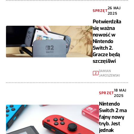
26 MAJ
SPRZĘT
2025
Potwierdziła
się ważna
nowość w
Nintendo
Switch 2.
Gracze będą
szczęśliwi
DAMIAN
2
JAROSZEWSKI
18 MAJ
SPRZĘT
2025
Nintendo
Switch 2 ma
fajny nowy
tryb. Jest
jednak