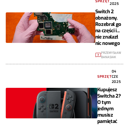
SPRZĘT
2025
Switch 2
obnażony.
Rozebrał go
na części i...
nie znalazł
nic nowego
PRZEMYSŁAW
7
BANASIAK
04
SPRZĘT
CZE
2025
Kupujesz
Switcha 2?
O tym
jednym
musisz
pamiętać