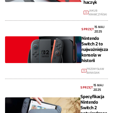
haczyk
JAKUB
1
KRAWCZYŃSKI
15 MAJ
SPRZĘT
2025
Nintendo
Switch 2 to
najważniejsza
konsola w
historii
PRZEMYSŁAW
1
BANASIAK
15 MAJ
SPRZĘT
2025
Specyfikacja
Nintendo
Switch 2