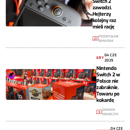
Switch 2
zawodzi.
Hejterzy
kolejny raz
mieli rację
PRZEMYSŁAW
21
BANASIAK
04 CZE
GRY
2025
Nintendo
Switch 2 w
Polsce nie
zabraknie.
Towaru po
kokardę
DOMINIK
9
KRAWCZYK
04 CZE