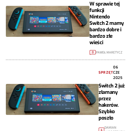
W sprawie tej
funkcji
Nintendo
Switch 2 mamy
bardzo dobre i
bardzo złe
wieści
PAWEŁ MARETYCZ
0
06
SPRZĘT
CZE
2025
Switch 2 już
złamany
przez
hakerów.
Szybko
poszło
DAMIAN
4