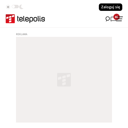
Zaloguj się
40