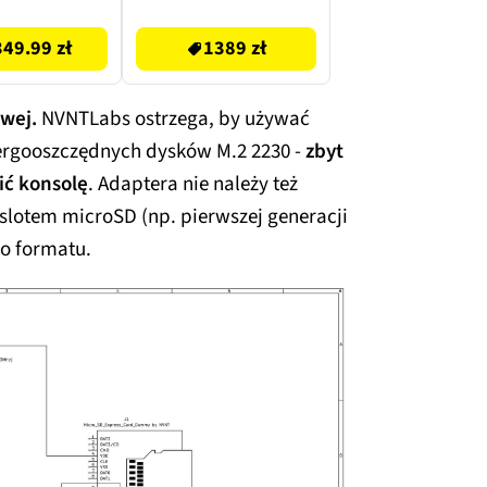
1589.99 zł
49.99 zł
1389 zł
owej.
NVNTLabs ostrzega, by używać
ergooszczędnych dysków M.2 2230 -
zbyt
ić konsolę
. Adaptera nie należy też
lotem microSD (np. pierwszej generacji
o formatu.