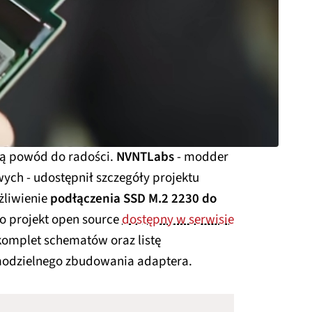
ją powód do radości.
NVNTLabs
- modder
ch - udostępnił szczegóły projektu
żliwienie
podłączenia SSD M.2 2230 do
 to projekt open source
dostępny w serwisie
komplet schematów oraz listę
odzielnego zbudowania adaptera.