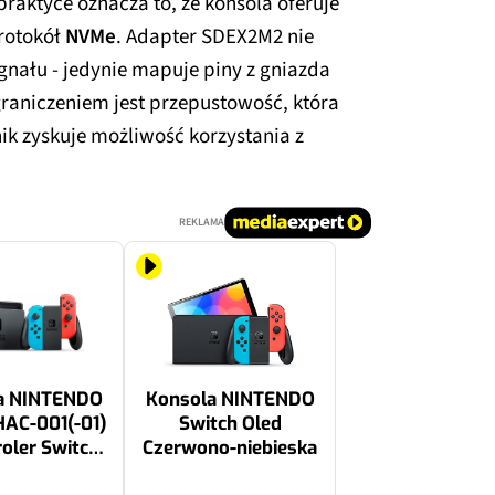
praktyce oznacza to, że konsola oferuje
rotokół
NVMe
. Adapter SDEX2M2 nie
nału - jedynie mapuje piny z gniazda
graniczeniem jest przepustowość, która
nik zyskuje możliwość korzystania z
REKLAMA
a NINTENDO
Konsola NINTENDO
HAC-001(-01)
Switch Oled
oler Switch
Czerwono-niebieska
o-niebieski