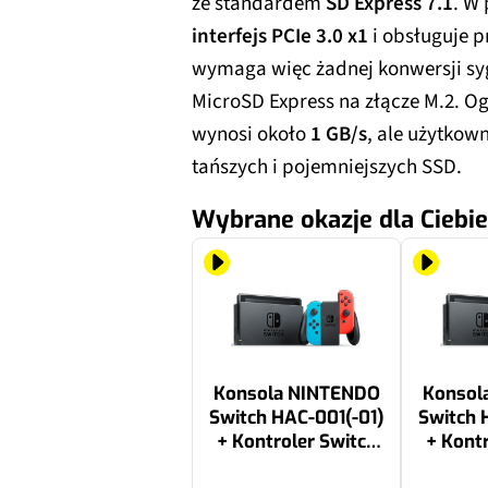
ze standardem
SD Express 7.1
. W 
interfejs PCIe 3.0 x1
i obsługuje p
wymaga więc żadnej konwersji syg
MicroSD Express na złącze M.2. O
wynosi około
1 GB/s
, ale użytkow
tańszych i pojemniejszych SSD.
Wybrane okazje dla Ciebie
Konsola NINTENDO
Konsol
Switch HAC-001(-01)
Switch 
+ Kontroler Switch
+ Kontr
Czerwono-niebieski
Czerwon