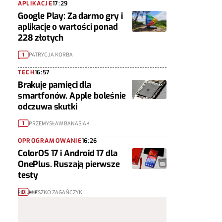
APLIKACJE
17:29
Google Play: Za darmo gry i
aplikacje o wartości ponad
228 złotych
PATRYCJA KORBA
1
TECH
16:57
Brakuje pamięci dla
smartfonów. Apple boleśnie
odczuwa skutki
PRZEMYSŁAW BANASIAK
1
OPROGRAMOWANIE
16:26
ColorOS 17 i Android 17 dla
OnePlus. Ruszają pierwsze
testy
MIESZKO ZAGAŃCZYK
0