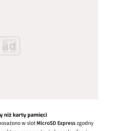
ad
y niż karty pamięci
osażono w slot
MicroSD Express
zgodny