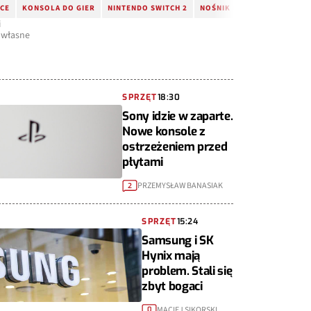
CE
KONSOLA DO GIER
NINTENDO SWITCH 2
NOŚNIK PÓŁPRZEWODNIKO
i
. własne
SPRZĘT
18:30
Sony idzie w zaparte.
Nowe konsole z
ostrzeżeniem przed
płytami
PRZEMYSŁAW BANASIAK
2
SPRZĘT
15:24
Samsung i SK
Hynix mają
problem. Stali się
zbyt bogaci
MACIEJ SIKORSKI
0