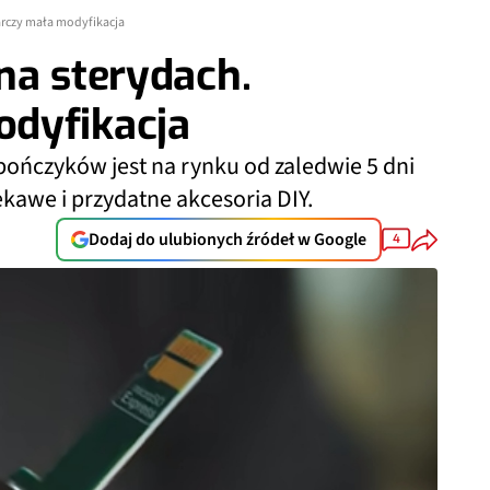
arczy mała modyfikacja
na sterydach.
dyfikacja
ończyków jest na rynku od zaledwie 5 dni
iekawe i przydatne akcesoria DIY.
Dodaj do ulubionych źródeł w Google
4