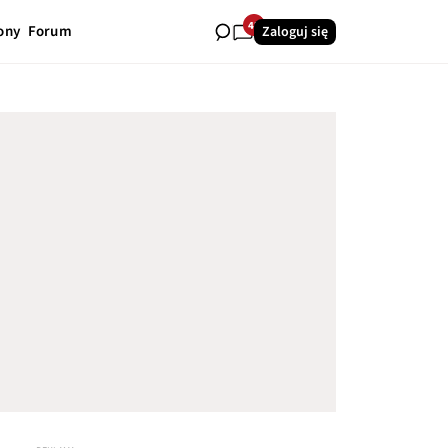
42
ony
Forum
Zaloguj się