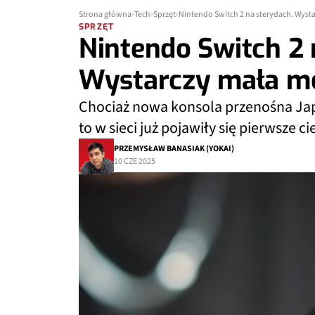
Strona główna
Tech
Sprzęt
Nintendo Switch 2 na sterydach. Wyst
SPRZĘT
Nintendo Switch 2 
Wystarczy mała mo
Chociaż nowa konsola przenośna Jap
to w sieci już pojawiły się pierwsze c
PRZEMYSŁAW BANASIAK (YOKAI)
10 CZE 2025