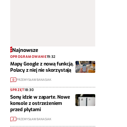
Najnowsze
OPROGRAMOWANIE
19:32
Mapy Google z nową funkcją.
Polacy z niej nie skorzystają
PRZEMYSŁAW BANASIAK
0
SPRZĘT
18:30
Sony idzie w zaparte. Nowe
konsole z ostrzeżeniem
przed płytami
PRZEMYSŁAW BANASIAK
2