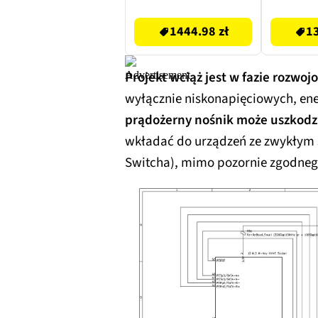
+ Minecraft Gra
1444.98 zł
1349.99 zł
NINTENDO SWITCH
1444.98 zł
13
Projekt wciąż jest w fazie rozwoj
wyłącznie niskonapięciowych, en
prądożerny nośnik może uszkodz
wkładać do urządzeń ze zwykłym s
Switcha), mimo pozornie zgodneg