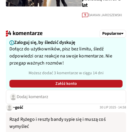
lat
DAMIAN JAROSZEWSKI
9
4 komentarze
Popularne
Zaloguj się, by śledzić dyskuję
Dołącz do użytkowników, pisz bez limitu, śledź
odpowiedzi oraz reakcje na swoje komentarze. Nie
przegap ważnych rozmów!
Możesz dodać 3 komentarze w ciągu 14 dni
Załóż konto
Dodaj komentarz
~gość
30 LIP 2025 · 14:58
Rząd Ryżego i reszty bandy sypie się i muszą coś
wymyśleć