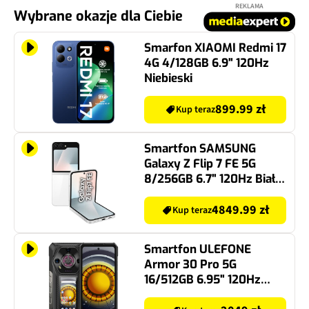
REKLAMA
Wybrane okazje dla Ciebie
Smarfon XIAOMI Redmi 17
4G 4/128GB 6.9" 120Hz
Niebieski
899.99 zł
Kup teraz
Smartfon SAMSUNG
Galaxy Z Flip 7 FE 5G
8/256GB 6.7" 120Hz Biały
SM-F761
4849.99 zł
Kup teraz
Smartfon ULEFONE
Armor 30 Pro 5G
16/512GB 6.95" 120Hz
Czarny
2049 zł