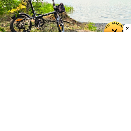
Dodaj do ulubionych źródeł w Google
Engwe wgryza się w segment Bromptona
Lekkie, łatwe do składania i transportu metrem czy
pociągiem miejskie rowery elektryczne były przez
długi czas domeną brytyjskiego Bromptona i
oznaczały wydatek rzędu 12–15 tys. zł
. Firma
Engwe, znana przede wszystkim z potężnych
rowerów klasy enduro (tzw. fat bike'i) i klasycznych
rowerów miejskich, postanowiła w tym sezonie