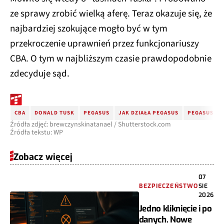
ze sprawy zrobić wielką aferę. Teraz okazuje się, że
najbardziej szokujące mogło być w tym
przekroczenie uprawnień przez funkcjonariuszy
CBA. O tym w najbliższym czasie prawdopodobnie
zdecyduje sąd.
CBA
DONALD TUSK
PEGASUS
JAK DZIAŁA PEGASUS
PEGASUS CO
Źródła zdjęć: brewczynskinatanael / Shutterstock.com
Źródła tekstu: WP
Zobacz więcej
07
BEZPIECZEŃSTWO
SIE
2026
Jedno kliknięcie i po
danych. Nowe