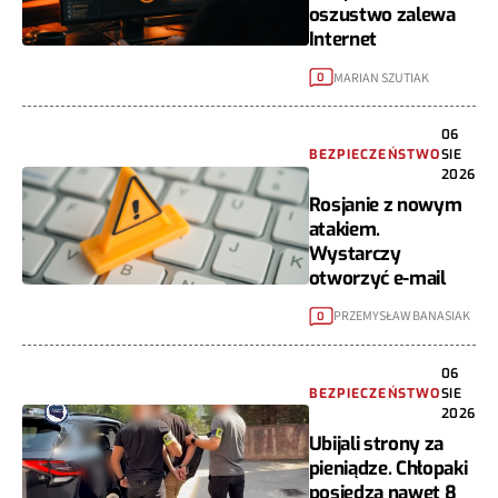
oszustwo zalewa
Internet
MARIAN SZUTIAK
0
06
BEZPIECZEŃSTWO
SIE
2026
Rosjanie z nowym
atakiem.
Wystarczy
otworzyć e-mail
PRZEMYSŁAW BANASIAK
0
06
BEZPIECZEŃSTWO
SIE
2026
Ubijali strony za
pieniądze. Chłopaki
posiedzą nawet 8