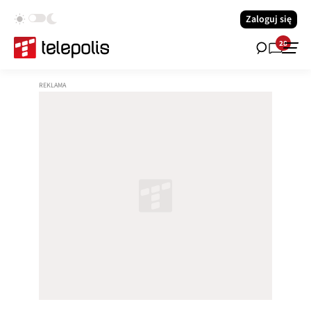
Zaloguj się
28