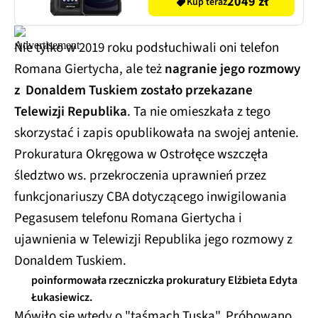
Kup teraz
Nie tylko w 2019 roku podsłuchiwali oni telefon
Romana Giertycha, ale też
nagranie jego rozmowy
z Donaldem Tuskiem zostało przekazane
Telewizji Republika
. Ta nie omieszkała z tego
skorzystać i zapis opublikowała na swojej antenie.
Prokuratura Okręgowa w Ostrołęce wszczęła
śledztwo ws. przekroczenia uprawnień przez
funkcjonariuszy CBA dotyczącego inwigilowania
Pegasusem telefonu Romana Giertycha i
ujawnienia w Telewizji Republika jego rozmowy z
Donaldem Tuskiem.
poinformowała rzeczniczka prokuratury Elżbieta Edyta
Łukasiewicz.
Mówiło się wtedy o "taśmach Tuska". Próbowano