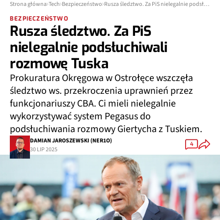
Strona główna
Tech
Bezpieczeństwo
Rusza śledztwo. Za PiS nielegalnie podsłuchiwali rozmowę Tuska
BEZPIECZEŃSTWO
Rusza śledztwo. Za PiS
nielegalnie podsłuchiwali
rozmowę Tuska
Prokuratura Okręgowa w Ostrołęce wszczęła
śledztwo ws. przekroczenia uprawnień przez
funkcjonariuszy CBA. Ci mieli nielegalnie
wykorzystywać system Pegasus do
podsłuchiwania rozmowy Giertycha z Tuskiem.
DAMIAN JAROSZEWSKI (NER1O)
4
30 LIP 2025