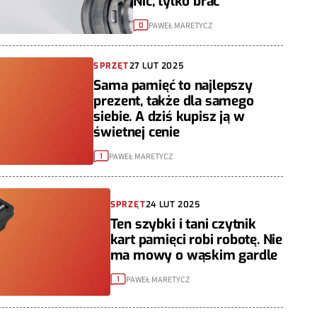
Nic, tylko brać
PAWEŁ MARETYCZ
0
SPRZĘT
27 LUT 2025
Sama pamięć to najlepszy
prezent, także dla samego
siebie. A dziś kupisz ją w
świetnej cenie
PAWEŁ MARETYCZ
1
SPRZĘT
24 LUT 2025
Ten szybki i tani czytnik
kart pamięci robi robotę. Nie
ma mowy o wąskim gardle
PAWEŁ MARETYCZ
1