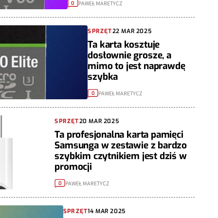
PAWEŁ MARETYCZ
0
SPRZĘT
22 MAR 2025
Ta karta kosztuje
dosłownie grosze, a
mimo to jest naprawdę
szybka
PAWEŁ MARETYCZ
0
SPRZĘT
20 MAR 2025
Ta profesjonalna karta pamięci
Samsunga w zestawie z bardzo
szybkim czytnikiem jest dziś w
promocji
PAWEŁ MARETYCZ
0
SPRZĘT
14 MAR 2025