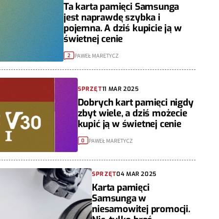
Ta karta pamięci Samsunga
jest naprawdę szybka i
pojemna. A dziś kupicie ją w
świetnej cenie
PAWEŁ MARETYCZ
2
SPRZĘT
11 MAR 2025
Dobrych kart pamięci nigdy
zbyt wiele, a dziś możecie
kupić ją w świetnej cenie
PAWEŁ MARETYCZ
0
SPRZĘT
04 MAR 2025
Karta pamięci
Samsunga w
niesamowitej promocji.