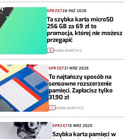
SPRZĘT
28 PAŹ 2025
Ta szybka karta microSD
256 GB za 69 zł to
promocja, której nie możesz
przegapić
PAWEŁ MARETYCZ
0
SPRZĘT
21 WRZ 2025
To najtańszy sposób na
sensowne rozszerzenie
pamięci. Zapłacisz tylko
31,90 zł
PAWEŁ MARETYCZ
1
SPRZĘT
15 WRZ 2025
Szybka karta pamięci w