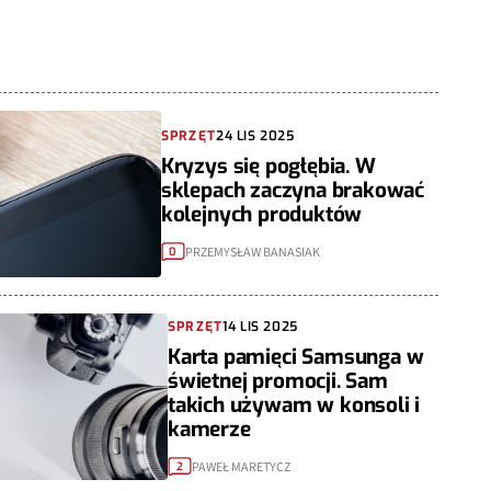
SPRZĘT
24 LIS 2025
Kryzys się pogłębia. W
sklepach zaczyna brakować
kolejnych produktów
PRZEMYSŁAW BANASIAK
0
SPRZĘT
14 LIS 2025
Karta pamięci Samsunga w
świetnej promocji. Sam
takich używam w konsoli i
kamerze
PAWEŁ MARETYCZ
2