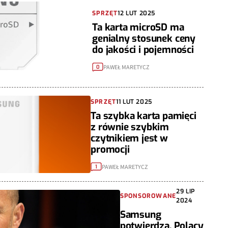
SPRZĘT
12 LUT 2025
Ta karta microSD ma
genialny stosunek ceny
do jakości i pojemności
PAWEŁ MARETYCZ
0
SPRZĘT
11 LUT 2025
Ta szybka karta pamięci
z równie szybkim
czytnikiem jest w
promocji
PAWEŁ MARETYCZ
1
29 LIP
SPONSOROWANE
2024
Samsung
potwierdza. Polacy