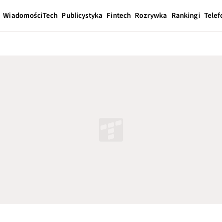
Wiadomości
Tech
Publicystyka
Fintech
Rozrywka
Rankingi
Telef