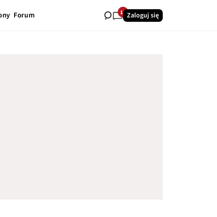
11
ony
Forum
Zaloguj się