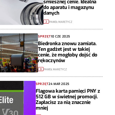
śmiesznej cenie. Idealna
do aparatu i magazynu
danych
PAWEŁ MARETYCZ
2
SPRZĘT
10 CZE 2025
Biedronka znowu zamiata.
Ten gadżet jest w takiej
cenie, że mogłoby dojść do
rękoczynów
PAWEŁ MARETYCZ
3
SPRZĘT
24 MAR 2025
Flagowa karta pamięci PNY z
512 GB w świetnej promocji.
Zapłacisz za nią znacznie
mniej