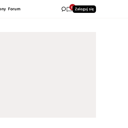
28
ony
Forum
Zaloguj się