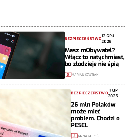
12 GRU
BEZPIECZEŃSTWO
2025
Masz mObywatel?
Włącz to natychmiast,
bo złodzieje nie śpią
MARIAN SZUTIAK
0
11 LIP
BEZPIECZEŃSTWO
2025
26 mln Polaków
może mieć
problem. Chodzi o
PESEL
ANNA KOPEĆ
8