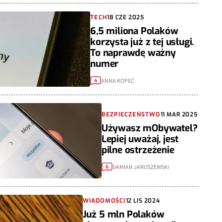
TECH
18 CZE 2025
6,5 miliona Polaków
korzysta już z tej usługi.
To naprawdę ważny
numer
ANNA KOPEĆ
4
BEZPIECZEŃSTWO
11 MAR 2025
Używasz mObywatel?
Lepiej uważaj, jest
pilne ostrzeżenie
DAMIAN JAROSZEWSKI
6
WIADOMOŚCI
12 LIS 2024
Już 5 mln Polaków