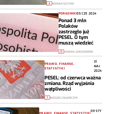
MARIAN SZUTIAK
5
PORADNIKI
05 CZE 2024
Ponad 3 mln
Polaków
zastrzegło już
PESEL. O tym
muszą wiedzieć
DAMIAN JAROSZEWSKI
17
31
PRAWO, FINANSE,
MAJ
STATYSTYKI
2024
PESEL: od czerwca ważna
zmiana. Rząd wyjaśnia
wątpliwości
MIESZKO ZAGAŃCZYK
7
09 STY
PRAWO, FINANSE, STATYSTYKI