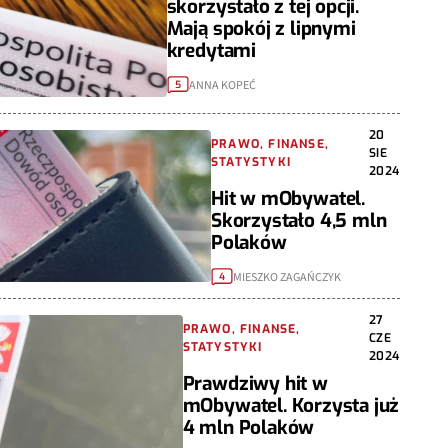
skorzystało z tej opcji.
Mają spokój z lipnymi
kredytami
ANNA KOPEĆ
5
20
PRAWO, FINANSE,
SIE
STATYSTYKI
2024
Hit w mObywatel.
Skorzystało 4,5 mln
Polaków
MIESZKO ZAGAŃCZYK
4
27
PRAWO, FINANSE,
CZE
STATYSTYKI
2024
Prawdziwy hit w
mObywatel. Korzysta już
4 mln Polaków