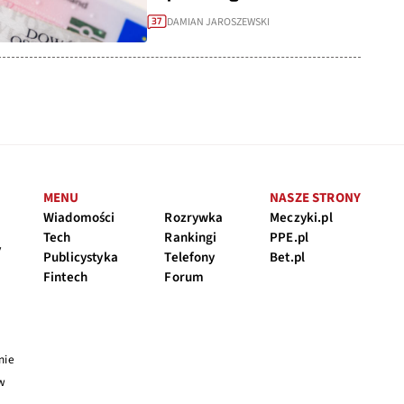
DAMIAN JAROSZEWSKI
37
MENU
NASZE STRONY
Wiadomości
Rozrywka
Meczyki.pl
Tech
Rankingi
PPE.pl
y
Publicystyka
Telefony
Bet.pl
Fintech
Forum
nie
 w