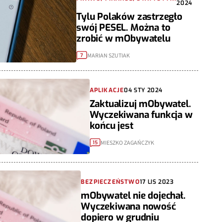
2024
Tylu Polaków zastrzegło
swój PESEL. Można to
zrobić w mObywatelu
MARIAN SZUTIAK
7
APLIKACJE
04 STY 2024
Zaktualizuj mObywatel.
Wyczekiwana funkcja w
końcu jest
MIESZKO ZAGAŃCZYK
15
BEZPIECZEŃSTWO
17 LIS 2023
mObywatel nie dojechał.
Wyczekiwana nowość
dopiero w grudniu