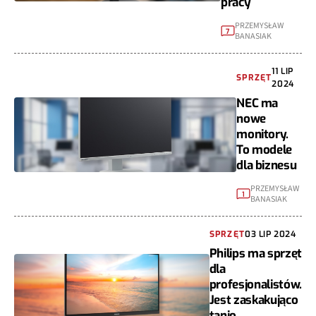
pracy
PRZEMYSŁAW
7
BANASIAK
11 LIP
SPRZĘT
2024
NEC ma
nowe
monitory.
To modele
dla biznesu
PRZEMYSŁAW
1
BANASIAK
SPRZĘT
03 LIP 2024
Philips ma sprzęt
dla
profesjonalistów.
Jest zaskakująco
tanio