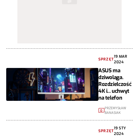
19 MAR
SPRZĘT
2024
ASUS ma
dziwoląga.
Rozdzielczość
4K i... uchwyt
na telefon
PRZEMYSŁAW
0
BANASIAK
19 STY
SPRZĘT
2024