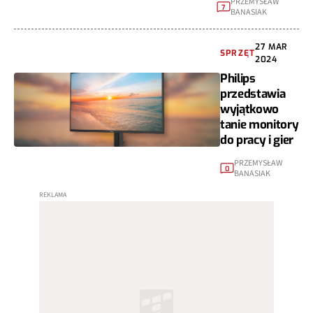
PRZEMYSŁAW
7
BANASIAK
27 MAR
SPRZĘT
2024
Philips
przedstawia
wyjątkowo
tanie monitory
do pracy i gier
PRZEMYSŁAW
0
BANASIAK