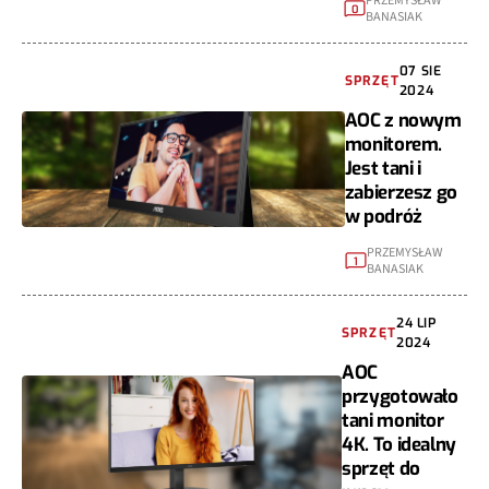
PRZEMYSŁAW
0
BANASIAK
07 SIE
SPRZĘT
2024
AOC z nowym
monitorem.
Jest tani i
zabierzesz go
w podróż
PRZEMYSŁAW
1
BANASIAK
24 LIP
SPRZĘT
2024
AOC
przygotowało
tani monitor
4K. To idealny
sprzęt do