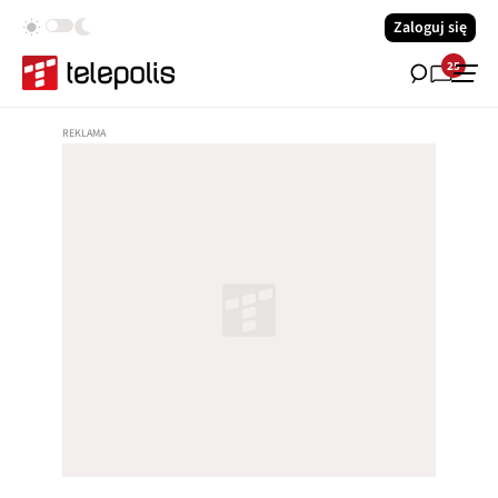
Zaloguj się
25