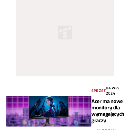
04 WRZ
SPRZĘT
2024
Acer ma nowe
monitory dla
wymagających
graczy