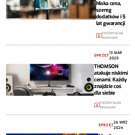
Niska cena,
szereg
dodatków i 5
lat gwarancji
PRZEMYSŁAW
0
BANASIAK
13 MAR
SPRZĘT
2025
THOMSON
atakuje niskimi
cenami. Każdy
znajdzie coś
dla siebie
PRZEMYSŁAW
0
BANASIAK
26 WRZ
SPRZĘT
2024