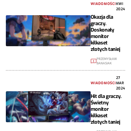
WIADOMOŚCI
KWI
2024
Okazja dla
graczy.
Doskonały
monitor
kilkaset
złotych taniej
PRZEMYSŁAW
1
BANASIAK
27
WIADOMOŚCI
MAR
2024
Hit dla graczy.
Świetny
monitor
kilkaset
złotych taniej