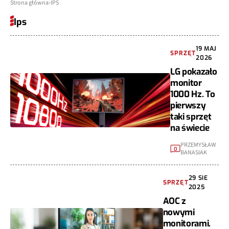
Strona główna
IPS
Ips
19 MAJ
SPRZĘT
2026
LG pokazało
monitor
1000 Hz. To
pierwszy
taki sprzęt
na świecie
PRZEMYSŁAW
0
BANASIAK
29 SIE
SPRZĘT
2025
AOC z
nowymi
monitorami.