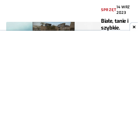
14 WRZ
SPRZĘT
2023
Białe, tanie i
szybkie.
Takie są
nowe
monitory
iiyama
PRZEMYSŁAW
0
BANASIAK
15 CZE
SPRZĘT
2023
AOC
wprowadza
tani, 40-
calowy
monitor 144
Hz dla graczy