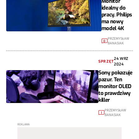
Monitor
idealny do
pracy. Philips
ma nowy
model 4K
PRZEMYSŁAW
0
BANASIAK
24 WRZ
SPRZĘT
2024
Sony pokazuje
pazur. Ten
monitor OLED
to prawdziwy
killer
PRZEMYSŁAW
1
BANASIAK