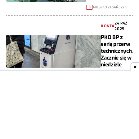
MIESZKO ZAGAŃCZYK
3
24 PAŹ
KONTA
2025
PKO BP z
serią przerw
technicznych.
Zacznie się w
niedzielę
DOMINIK
0
KRAWCZYK
13 PAŹ
KONTA
2025
PKO BP z
pilnym
apelem do
klientów. 2
rzeczy do