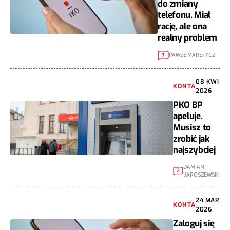
do zmiany
telefonu. Miał
rację, ale ona
realny problem
PAWEŁ MARETYCZ
7
08 KWI
KONTA
2026
PKO BP
apeluje.
Musisz to
zrobić jak
najszybciej
DAMIAN
2
JAROSZEWSKI
24 MAR
KONTA
2026
Zaloguj się