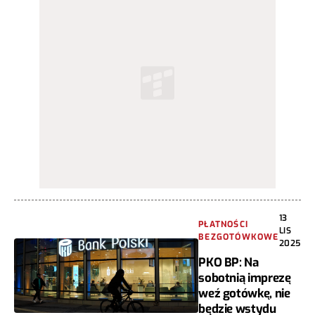
13
PŁATNOŚCI
LIS
BEZGOTÓWKOWE
2025
PKO BP: Na
sobotnią imprezę
weź gotówkę, nie
będzie wstydu