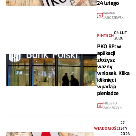
24 lutego
DAMIAN
4
JAROSZEWSKI
04 LUT
FINTECH
2026
PKO BP: w
aplikacji
złożysz
ważny
wniosek. Kilka
kliknięć i
wpadają
pieniądze
MIESZKO
0
ZAGAŃCZYK
27
WIADOMOŚCI
STY
2026