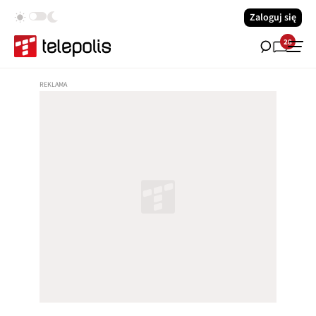
Zaloguj się
28