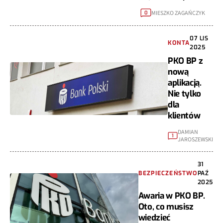
MIESZKO ZAGAŃCZYK
0
07 LIS
KONTA
2025
PKO BP z
nową
aplikacją.
Nie tylko
dla
klientów
DAMIAN
1
JAROSZEWSKI
31
BEZPIECZEŃSTWO
PAŹ
2025
Awaria w PKO BP.
Oto, co musisz
wiedzieć