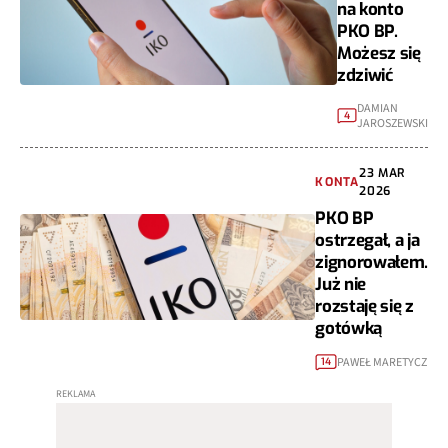
na konto
PKO BP.
Możesz się
zdziwić
DAMIAN
4
JAROSZEWSKI
23 MAR
KONTA
2026
PKO BP
ostrzegał, a ja
zignorowałem.
Już nie
rozstaję się z
gotówką
PAWEŁ MARETYCZ
14