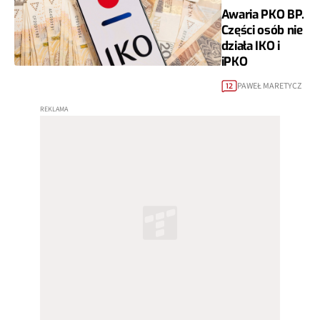
Awaria PKO BP.
Części osób nie
działa IKO i
iPKO
PAWEŁ MARETYCZ
12