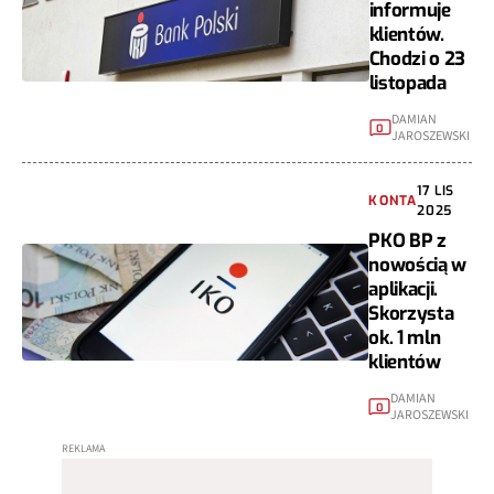
informuje
klientów.
Chodzi o 23
listopada
DAMIAN
0
JAROSZEWSKI
17 LIS
KONTA
2025
PKO BP z
nowością w
aplikacji.
Skorzysta
ok. 1 mln
klientów
DAMIAN
0
JAROSZEWSKI