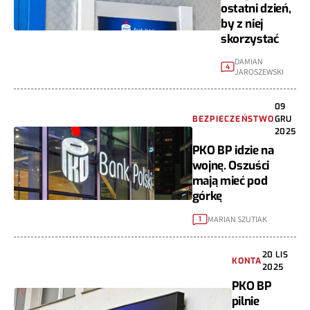
ostatni dzień,
by z niej
skorzystać
DAMIAN
4
JAROSZEWSKI
09
BEZPIECZEŃSTWO
GRU
2025
PKO BP idzie na
wojnę. Oszuści
mają mieć pod
górkę
MARIAN SZUTIAK
1
20 LIS
KONTA
2025
PKO BP
pilnie