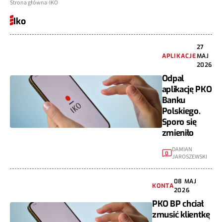
Strona główna
IKO
Iko
27
APLIKACJE
MAJ
2026
Odpal
aplikację PKO
Banku
Polskiego.
Sporo się
zmieniło
DAMIAN
0
JAROSZEWSKI
08 MAJ
KONTA
2026
PKO BP chciał
zmusić klientkę