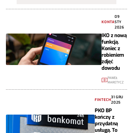
09
KONTA
STY
2026
IKO z nową
funkcją.
Koniec z
robieniem
zdjęć
dowodu
PAWEŁ
0
MARETYCZ
31 GRU
FINTECH
2025
PKO BP
kończy z
przydatną
usługą. To