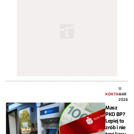
11
KONTA
MAR
2026
Masz
PKO BP?
Lepiej to
zrób i nie