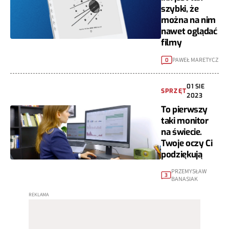
szybki, że
można na nim
nawet oglądać
filmy
PAWEŁ MARETYCZ
0
01 SIE
SPRZĘT
2023
To pierwszy
taki monitor
na świecie.
Twoje oczy Ci
podziękują
PRZEMYSŁAW
3
BANASIAK