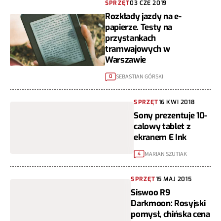
SPRZĘT
03 CZE 2019
Rozkłady jazdy na e-
papierze. Testy na
przystankach
tramwajowych w
Warszawie
SEBASTIAN GÓRSKI
0
SPRZĘT
16 KWI 2018
Sony prezentuje 10-
calowy tablet z
ekranem E Ink
MARIAN SZUTIAK
4
SPRZĘT
15 MAJ 2015
Siswoo R9
Darkmoon: Rosyjski
pomysł, chińska cena