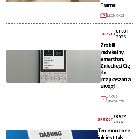
Frame
LECH OKOŃ
0
01 LUT
SPRZĘT
2025
Zrobili
radykalny
smartfon.
Zniechęci Cię
do
rozpraszania
uwagi
JAKUB
1
KRAWCZYŃSKI
23 STY
SPRZĘT
2025
Ten monitor e-
ink jest tak