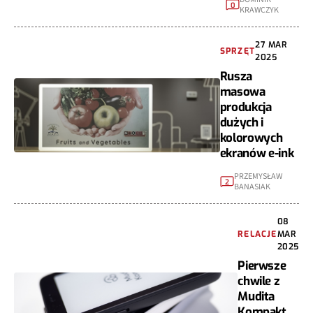
0
KRAWCZYK
27 MAR
SPRZĘT
2025
Rusza
masowa
produkcja
dużych i
kolorowych
ekranów e-ink
PRZEMYSŁAW
2
BANASIAK
08
RELACJE
MAR
2025
Pierwsze
chwile z
Mudita
Kompakt.