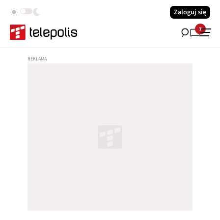
Zaloguj się
7