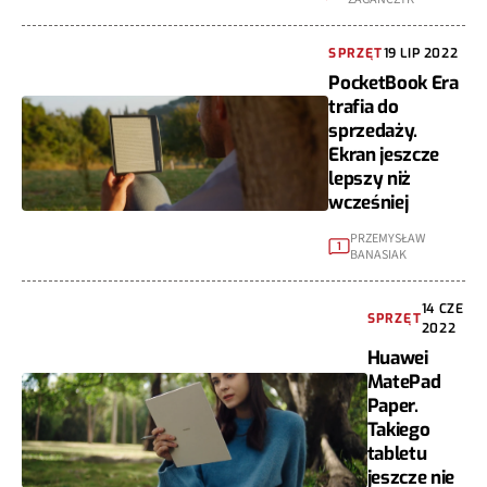
SPRZĘT
19 LIP 2022
PocketBook Era
trafia do
sprzedaży.
Ekran jeszcze
lepszy niż
wcześniej
PRZEMYSŁAW
1
BANASIAK
14 CZE
SPRZĘT
2022
Huawei
MatePad
Paper.
Takiego
tabletu
jeszcze nie