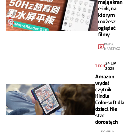
mają ekran
e-ink, na
którym
możesz
oglądać
filmy
PAWEŁ
0
MARETYCZ
24 LIP
TECH
2025
Amazon
wydał
czytnik
Kindle
Colorsoft dla
dzieci. Nie
stać
dorosłych
DOMINIK