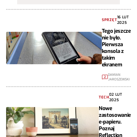
16 LUT
SPRZĘT
2025
Tego jeszcze
nie było.
Pierwsza
konsola z
takim
ekranem
DAMIAN
2
JAROSZEWSKI
02 LUT
TECH
2025
Nowe
zastosowanie
e-papieru.
Poznaj
Reflection