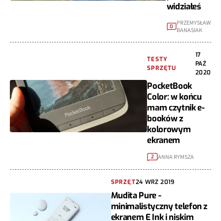
widziałeś
PRZEMYSŁAW
0
BANASIAK
17
TESTY
PAŹ
SPRZĘTU
2020
PocketBook
Color: w końcu
mam czytnik e-
booków z
kolorowym
ekranem
ANNA RYMSZA
2
SPRZĘT
24 WRZ 2019
Mudita Pure -
minimalistyczny telefon z
ekranem E Ink i niskim