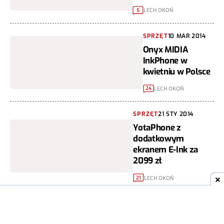
LECH OKOŃ
5
SPRZĘT
10 MAR 2014
Onyx MIDIA
InkPhone w
kwietniu w Polsce
LECH OKOŃ
24
SPRZĘT
21 STY 2014
YotaPhone z
dodatkowym
ekranem E-Ink za
2099 zł
LECH OKOŃ
21