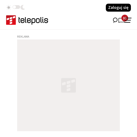
Zaloguj się
33