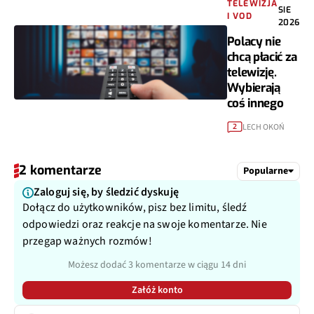
TELEWIZJA
SIE
I VOD
2026
Polacy nie
chcą płacić za
telewizję.
Wybierają
coś innego
LECH OKOŃ
2
2 komentarze
Popularne
Zaloguj się, by śledzić dyskuję
Dołącz do użytkowników, pisz bez limitu, śledź
odpowiedzi oraz reakcje na swoje komentarze. Nie
przegap ważnych rozmów!
Możesz dodać 3 komentarze w ciągu 14 dni
Załóż konto