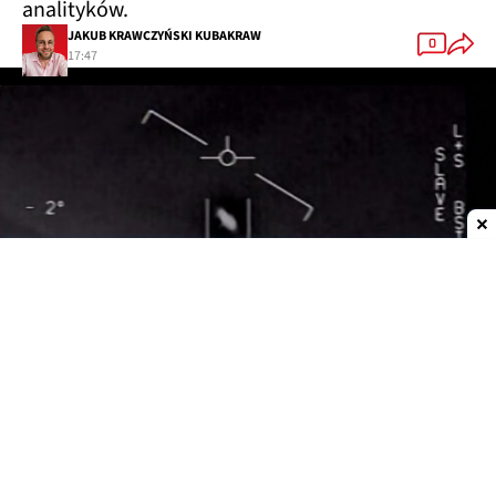
analityków.
JAKUB KRAWCZYŃSKI KUBAKRAW
0
17:47
Dodaj do ulubionych źródeł w Google
Tajemnicze kule nad Zatoką Omańską
Wideo zarejestrowano telefonem komórkowym
we
wrześniu 2021 roku
. Pokazuje obraz z kamery