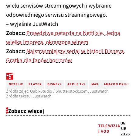
wielu serwisów streamingowych i wybranie
odpowiedniego serwisu streamingowego.
– wyjaśnia JustWatch
Zobacz:
Prawdziwa petarda na Netflixie. Jedna
wielka impreza, okraszona winem
Zobacz:
Najstraszniejszy serial w historii Disneya.
Gratka dla fanów horrorów
NETFLIX
PLAYER
DISNEY+
APPLE TV+
MAX
AMAZON PRIME VI
Źródła zdjęć: QubixStudio / Shutterstock.com, JustWatch
Źródła tekstu: JustWatch
Zobacz więcej
06
TELEWIZJA
SIE
I VOD
2026