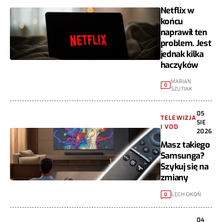
Netflix w
końcu
naprawił ten
problem. Jest
jednak kilka
haczyków
MARIAN
0
SZUTIAK
05
TELEWIZJA
SIE
I VOD
2026
Masz takiego
Samsunga?
Szykuj się na
zmiany
LECH OKOŃ
0
04