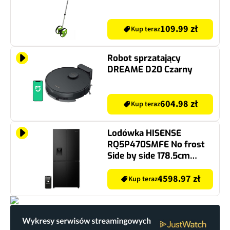
109.99 zł
Kup teraz
Robot sprzatający
DREAME D20 Czarny
604.98 zł
Kup teraz
Lodówka HISENSE
RQ5P470SMFE No frost
Side by side 178.5cm
Czarna
4598.97 zł
Kup teraz