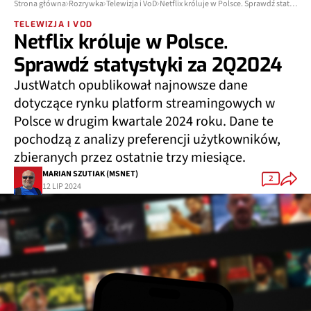
Strona główna
Rozrywka
Telewizja i VoD
Netflix króluje w Polsce. Sprawdź statystyki za 2Q2024
TELEWIZJA I VOD
Netflix króluje w Polsce.
Sprawdź statystyki za 2Q2024
JustWatch opublikował najnowsze dane
dotyczące rynku platform streamingowych w
Polsce w drugim kwartale 2024 roku. Dane te
pochodzą z analizy preferencji użytkowników,
zbieranych przez ostatnie trzy miesiące.
MARIAN SZUTIAK (MSNET)
2
12 LIP 2024