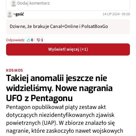
Dodaj komentarz
~gość
14 LIP 2024 · 09:28
Dziwne, że brakuje Canal+Online i PolsatBoxGo
0
1
Odpowiedz
Wyświetl więcej (+1)
KOSMOS
Takiej anomalii jeszcze nie
widzieliśmy. Nowe nagrania
UFO z Pentagonu
Pentagon opublikował piąty zestaw akt
dotyczących niezidentyfikowanych zjawisk
powietrznych (UAP). W zbiorze znalazło się
nagranie, które zaskoczyło nawet wojskowych