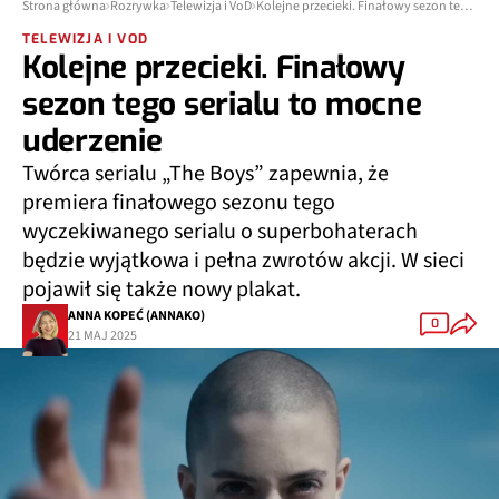
Strona główna
Rozrywka
Telewizja i VoD
Kolejne przecieki. Finałowy sezon tego serialu to mocne uderzenie
TELEWIZJA I VOD
Kolejne przecieki. Finałowy
sezon tego serialu to mocne
uderzenie
Twórca serialu „The Boys” zapewnia, że
premiera finałowego sezonu tego
wyczekiwanego serialu o superbohaterach
będzie wyjątkowa i pełna zwrotów akcji. W sieci
pojawił się także nowy plakat.
ANNA KOPEĆ (ANNAKO)
0
21 MAJ 2025