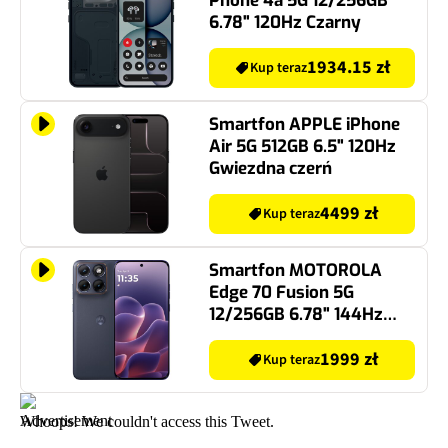
Phone 4a 5G 12/256GB
6.78" 120Hz Czarny
1934.15 zł
Kup teraz
Smartfon APPLE iPhone
Air 5G 512GB 6.5" 120Hz
Gwiezdna czerń
4499 zł
Kup teraz
Smartfon MOTOROLA
Edge 70 Fusion 5G
12/256GB 6.78" 144Hz
Granatowo-szary
1999 zł
Kup teraz
Whoops! We couldn't access this Tweet.