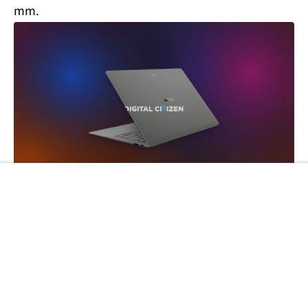
mm.
Googlebooki mają być laptopami z wyższej półki,
które zaoferują wysoką wydajność, wsparcie dla
Gemini oraz system operacyjny Android,
dostosowany do komputerów przenośnych.
Możliwe, że więcej szczegółów na ich temat