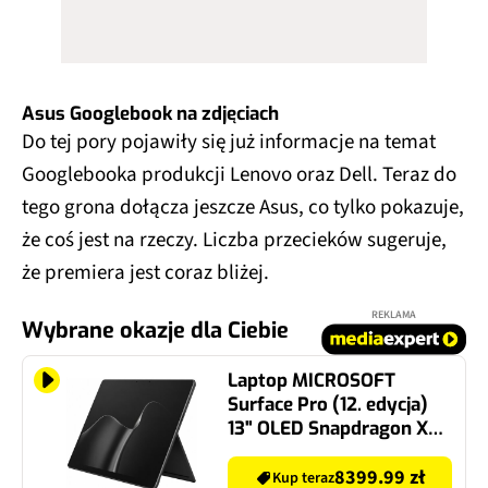
Asus Googlebook na zdjęciach
Do tej pory pojawiły się już informacje na temat
Googlebooka produkcji Lenovo oraz Dell. Teraz do
tego grona dołącza jeszcze Asus, co tylko pokazuje,
że coś jest na rzeczy. Liczba przecieków sugeruje,
że premiera jest coraz bliżej.
REKLAMA
Wybrane okazje dla Ciebie
Laptop MICROSOFT
Surface Pro (12. edycja)
13" OLED Snapdragon X2
Elite X2E-78-100 16GB
RAM 512GB SSD Windows
8399.99 zł
Kup teraz