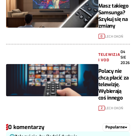
Masz takiego
Samsunga?
Szykuj się na
zmiany
LECH OKOŃ
0
04
TELEWIZJA
SIE
I VOD
2026
Polacy nie
chcą płacić za
telewizję.
Wybierają
coś innego
LECH OKOŃ
2
0 komentarzy
Popularne