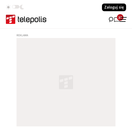
Zaloguj się
27