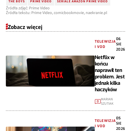
THE BOYS
PRIME VIDEO
SERIALE AMAZON PRIME VIDEO
Źródła zdjęć: Prime Video
Źródła tekstu: Prime Video, comicbookmovie, naekranie.pl
Zobacz więcej
06
TELEWIZJA
SIE
I VOD
2026
Netflix w
końcu
naprawił ten
problem. Jest
jednak kilka
haczyków
MARIAN
0
SZUTIAK
05
TELEWIZJA
SIE
I VOD
2026