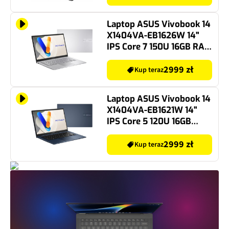
11 Home, Funkcje AI
Laptop ASUS Vivobook 14
X1404VA-EB1626W 14"
IPS Core 7 150U 16GB RAM
512GB SSD Windows 11
Home
2999 zł
Kup teraz
Laptop ASUS Vivobook 14
X1404VA-EB1621W 14"
IPS Core 5 120U 16GB
RAM 512GB SSD Windows
11 Home
2999 zł
Kup teraz