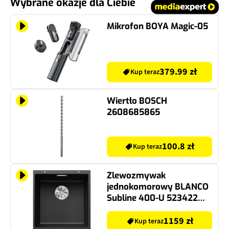
Wybrane okazje dla Ciebie
Mikrofon BOYA Magic-05
379.99 zł
Kup teraz
Wiertło BOSCH
2608685865
100.8 zł
Kup teraz
Zlewozmywak
jednokomorowy BLANCO
Subline 400-U 523422
Antracyt 46x43
1159 zł
Kup teraz