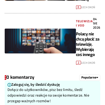
LECH OKOŃ
0
04
TELEWIZJA
SIE
I VOD
2026
Polacy nie
chcą płacić za
telewizję.
Wybierają
coś innego
LECH OKOŃ
2
0 komentarzy
Popularne
Zaloguj się, by śledzić dyskuję
Dołącz do użytkowników, pisz bez limitu, śledź
odpowiedzi oraz reakcje na swoje komentarze. Nie
przegap ważnych rozmów!