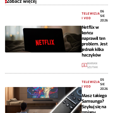
Zobacz więcej
06
TELEWIZJA
SIE
I VOD
2026
Netflix w
końcu
naprawił ten
problem. Jest
jednak kilka
haczyków
MARIAN
0
SZUTIAK
05
TELEWIZJA
SIE
I VOD
2026
Masz takiego
Samsunga?
Szykuj się na
zmiany