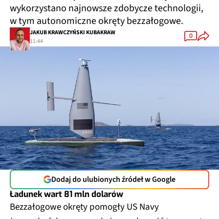
wykorzystano najnowsze zdobycze technologii,
w tym autonomiczne okręty bezzałogowe.
JAKUB KRAWCZYŃSKI KUBAKRAW
0
11:44
Dodaj do ulubionych źródeł w Google
Ładunek wart 81 mln dolarów
Bezzałogowe okręty pomogły US Navy