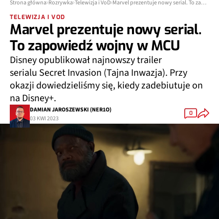
Strona główna
Rozrywka
Telewizja i VoD
Marvel prezentuje nowy serial. To zapowiedź wojny w MCU
TELEWIZJA I VOD
Marvel prezentuje nowy serial.
To zapowiedź wojny w MCU
Disney opublikował najnowszy trailer
serialu Secret Invasion (Tajna Inwazja). Przy
okazji dowiedzieliśmy się, kiedy zadebiutuje on
na Disney+.
DAMIAN JAROSZEWSKI (NER1O)
0
03 KWI 2023