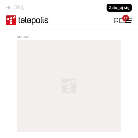
Zaloguj się
17