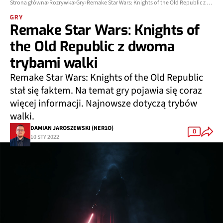
Strona główna
Rozrywka
Gry
Remake Star Wars: Knights of the Old Republic z dwoma trybami walki
GRY
Remake Star Wars: Knights of
the Old Republic z dwoma
trybami walki
Remake Star Wars: Knights of the Old Republic
stał się faktem. Na temat gry pojawia się coraz
więcej informacji. Najnowsze dotyczą trybów
walki.
DAMIAN JAROSZEWSKI (NER1O)
0
10 STY 2022