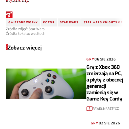
GWIEZDNE WOJNY
KOTOR
STAR WARS
STAR WARS KNIGHTS OF TH
Źródła zdjęć: Star Wars
Źródła tekstu: wccftech
Zobacz więcej
GRY
06 SIE 2026
Gry z Xbox 360
zmierzają na PC,
a płyty z obecnej
generacji
zamienią się w
Game Key Cardy
PAWEŁ MARETYCZ
2
GRY
02 SIE 2026