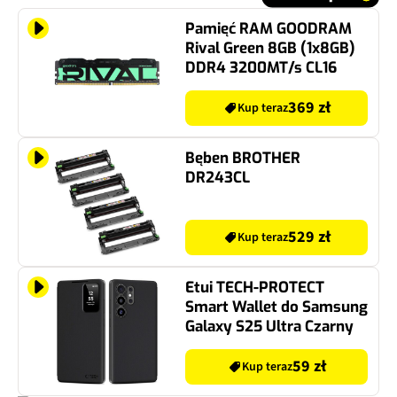
Pamięć RAM GOODRAM
Rival Green 8GB (1x8GB)
DDR4 3200MT/s CL16
369 zł
Kup teraz
Bęben BROTHER
DR243CL
529 zł
Kup teraz
Etui TECH-PROTECT
Smart Wallet do Samsung
Galaxy S25 Ultra Czarny
59 zł
Kup teraz