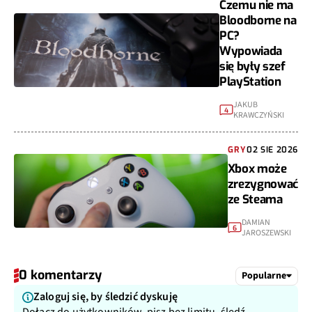
Czemu nie ma
Bloodborne na
PC?
Wypowiada
się były szef
PlayStation
JAKUB
4
KRAWCZYŃSKI
GRY
02 SIE 2026
Xbox może
zrezygnować
ze Steama
DAMIAN
6
JAROSZEWSKI
0 komentarzy
Popularne
Zaloguj się, by śledzić dyskuję