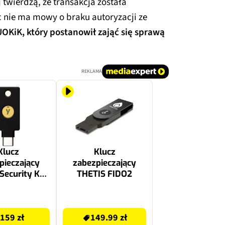
 twierdzą, że transakcja została
 nie ma mowy o braku autoryzacji ze
UOKiK, który postanowił zająć się sprawą
REKLAMA
Klucz
Klucz
pieczający
zabezpieczający
Security Key
THETIS FIDO2
C NFC
169.99 zł
159 zł
149.99 zł