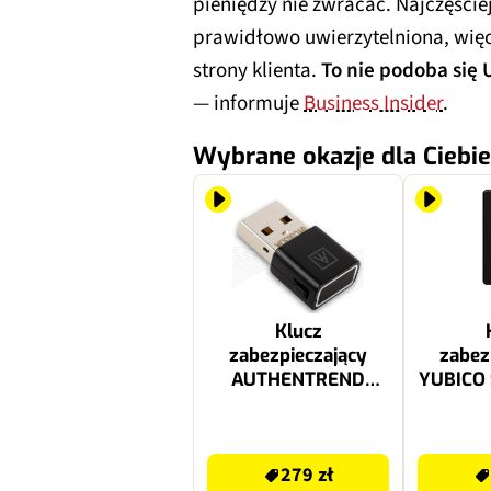
pieniędzy nie zwracać. Najczęściej
prawidłowo uwierzytelniona, więc
strony klienta.
To nie podoba się 
— informuje
Business Insider
.
Wybrane okazje dla Ciebie
Klucz
zabezpieczający
zabez
AUTHENTREND
YUBICO 
ATKey.Pro TYP A
279 zł
159 zł
279 zł