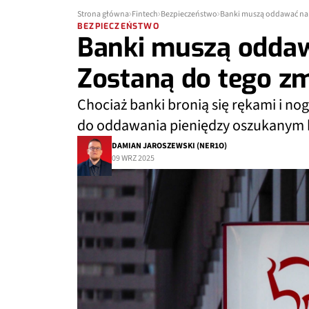
Strona główna
Fintech
Bezpieczeństwo
Banki muszą oddawać na
BEZPIECZEŃSTWO
Banki muszą oddaw
Zostaną do tego z
Chociaż banki bronią się rękami i 
do oddawania pieniędzy oszukanym k
DAMIAN JAROSZEWSKI (NER1O)
09 WRZ 2025