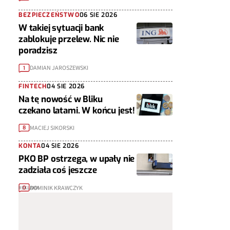
BEZPIECZEŃSTWO
06 SIE 2026
W takiej sytuacji bank
zablokuje przelew. Nic nie
poradzisz
DAMIAN JAROSZEWSKI
1
FINTECH
04 SIE 2026
Na tę nowość w Bliku
czekano latami. W końcu jest!
MACIEJ SIKORSKI
8
KONTA
04 SIE 2026
PKO BP ostrzega, w upały nie
zadziała coś jeszcze
DOMINIK KRAWCZYK
0