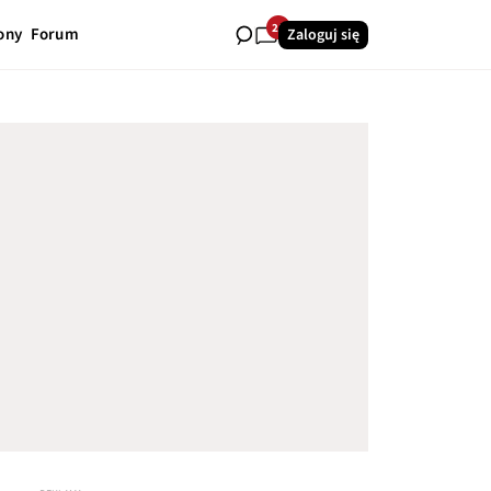
21
ony
Forum
Zaloguj się