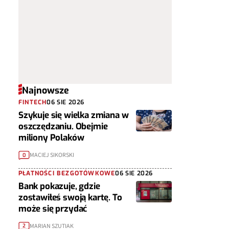
Najnowsze
FINTECH
06 SIE 2026
Szykuje się wielka zmiana w
oszczędzaniu. Obejmie
miliony Polaków
MACIEJ SIKORSKI
0
PŁATNOŚCI BEZGOTÓWKOWE
06 SIE 2026
Bank pokazuje, gdzie
zostawiłeś swoją kartę. To
może się przydać
MARIAN SZUTIAK
2