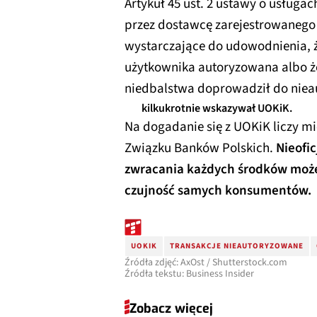
Artykuł 45 ust. 2 ustawy o usługa
przez dostawcę zarejestrowanego u
wystarczające do udowodnienia, że
użytkownika autoryzowana albo że
niedbalstwa doprowadził do nieau
kilkukrotnie wskazywał UOKiK.
Na dogadanie się z UOKiK liczy mi
Związku Banków Polskich.
Nieofic
zwracania każdych środków może 
czujność samych konsumentów.
UOKIK
TRANSAKCJE NIEAUTORYZOWANE
Źródła zdjęć: AxOst / Shutterstock.com
Źródła tekstu: Business Insider
Zobacz więcej