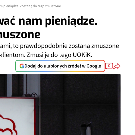
m pieniądze. Zostaną do tego zmuszone
ać nam pieniądze.
muszone
nogami, to prawdopodobnie zostaną zmuszone
lientom. Zmusi je do tego UOKiK.
Dodaj do ulubionych źródeł w Google
0