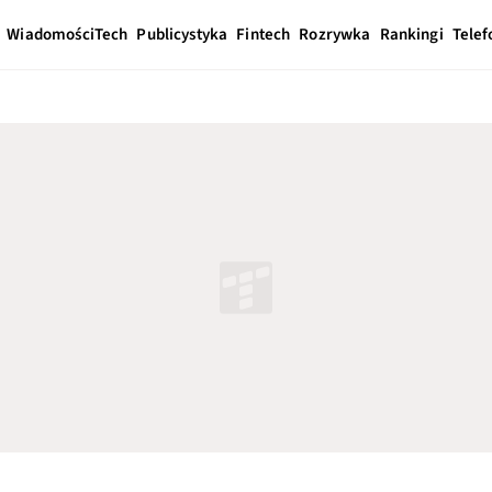
Wiadomości
Tech
Publicystyka
Fintech
Rozrywka
Rankingi
Telef