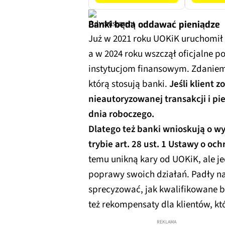
Banki będą oddawać pieniądze
Już w 2021 roku UOKiK uruchomił 
a w 2024 roku wszczął oficjalne 
instytucjom finansowym. Zdaniem 
którą stosują banki.
Jeśli klient z
nieautoryzowanej transakcji i pi
dnia roboczego.
Dlatego też banki wnioskują o wy
trybie art. 28 ust. 1 Ustawy o o
temu unikną kary od UOKiK, ale j
poprawy swoich działań. Padły na
sprecyzować, jak kwalifikowane b
też rekompensaty dla klientów, kt