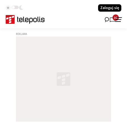
Zaloguj się
16