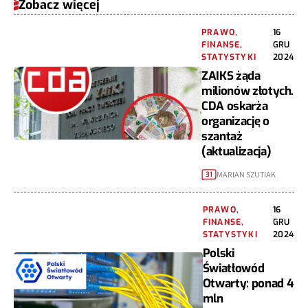
Zobacz więcej
PRAWO,
16
FINANSE,
GRU
STATYSTYKI
2024
ZAIKS żąda
milionów złotych.
CDA oskarża
organizację o
szantaż
(aktualizacja)
MARIAN SZUTIAK
31
PRAWO,
16
FINANSE,
GRU
STATYSTYKI
2024
Polski
Światłowód
Otwarty: ponad 4
mln