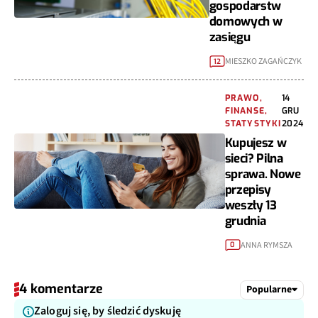
gospodarstw
domowych w
zasięgu
MIESZKO ZAGAŃCZYK
12
PRAWO,
14
FINANSE,
GRU
STATYSTYKI
2024
Kupujesz w
sieci? Pilna
sprawa. Nowe
przepisy
weszły 13
grudnia
ANNA RYMSZA
0
4 komentarze
Popularne
Zaloguj się, by śledzić dyskuję