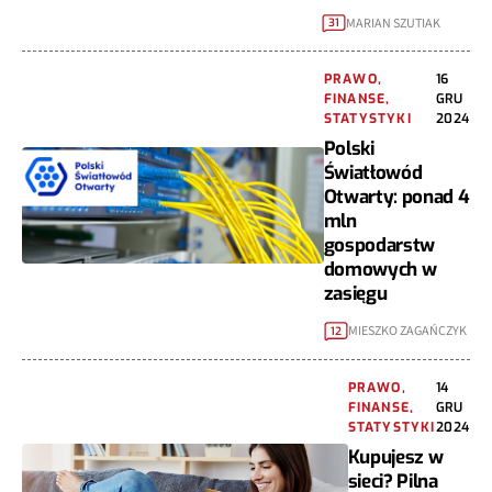
MARIAN SZUTIAK
31
PRAWO,
16
FINANSE,
GRU
STATYSTYKI
2024
Polski
Światłowód
Otwarty: ponad 4
mln
gospodarstw
domowych w
zasięgu
MIESZKO ZAGAŃCZYK
12
PRAWO,
14
FINANSE,
GRU
STATYSTYKI
2024
Kupujesz w
sieci? Pilna