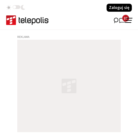
Zaloguj się
27