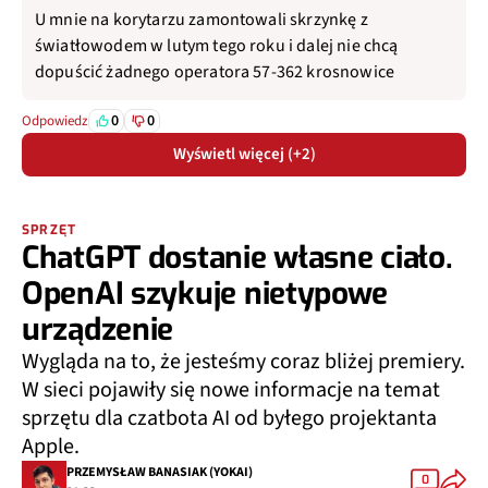
U mnie na korytarzu zamontowali skrzynkę z
światłowodem w lutym tego roku i dalej nie chcą
dopuścić żadnego operatora 57-362 krosnowice
0
0
Odpowiedz
Wyświetl więcej (+2)
SPRZĘT
ChatGPT dostanie własne ciało.
OpenAI szykuje nietypowe
urządzenie
Wygląda na to, że jesteśmy coraz bliżej premiery.
W sieci pojawiły się nowe informacje na temat
sprzętu dla czatbota AI od byłego projektanta
Apple.
PRZEMYSŁAW BANASIAK (YOKAI)
0