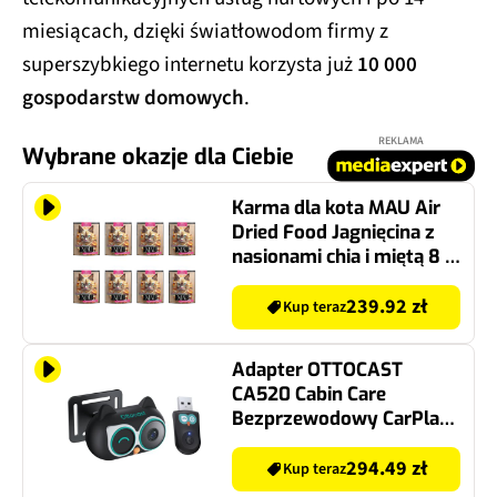
miesiącach, dzięki światłowodom firmy z
superszybkiego internetu korzysta już
10 000
gospodarstw domowych
.
REKLAMA
Wybrane okazje dla Ciebie
Karma dla kota MAU Air
Dried Food Jagnięcina z
nasionami chia i miętą 8 x
700 g
239.92 zł
Kup teraz
Adapter OTTOCAST
CA520 Cabin Care
Bezprzewodowy CarPlay
Czarny
294.49 zł
Kup teraz