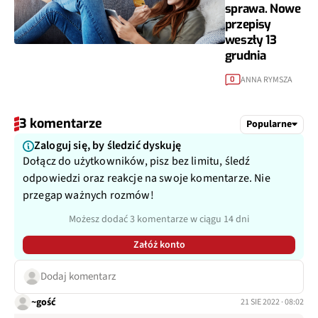
sprawa. Nowe
przepisy
weszły 13
grudnia
ANNA RYMSZA
0
3 komentarze
Popularne
Zaloguj się, by śledzić dyskuję
Dołącz do użytkowników, pisz bez limitu, śledź
odpowiedzi oraz reakcje na swoje komentarze. Nie
przegap ważnych rozmów!
Możesz dodać 3 komentarze w ciągu 14 dni
Załóż konto
Dodaj komentarz
~gość
21 SIE 2022 · 08:02