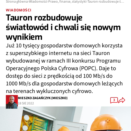
Strona główna
Wiadomości
Prawo, finanse, statystyki
Tauron rozbudowuje światłowód i chwali się nowym wynikiem
WIADOMOŚCI
Tauron rozbudowuje
światłowód i chwali się nowym
wynikiem
Już 10 tysięcy gospodarstw domowych korzysta
z superszybkiego internetu na sieci Tauron
wybudowanej w ramach III konkursu Programu
Operacyjnego Polska Cyfrowa (POPC). Daje to
dostęp do sieci z prędkością od 100 Mb/s do
1000 Mb/s dla gospodarstw domowych leżących
na terenach wykluczonych cyfrowo.
MIESZKO ZAGAŃCZYK (MIESZKO)
3
18 SIE 2022