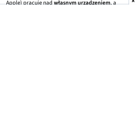
Apple) pracuje nad
własnym urządzeniem
, a
najnowsze informacje sugerują, że
będzie ono
wyglądało inaczej niż typowy inteligentny
głośnik.