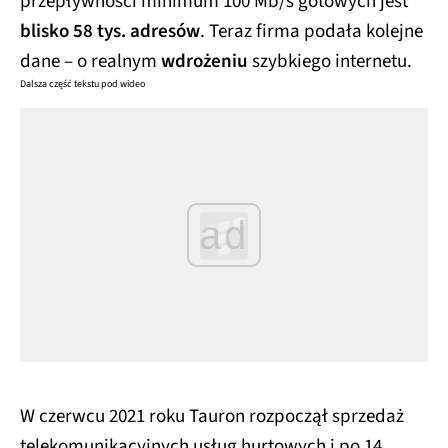
przepływności minimum 100 Mb/s gotowych jest
blisko 58 tys. adresów
. Teraz firma podała kolejne
dane – o realnym
wdrożeniu
szybkiego internetu.
Dalsza część tekstu pod wideo
ad
W czerwcu 2021 roku Tauron rozpoczął sprzedaż
telekomunikacyjnych usług hurtowych i po 14