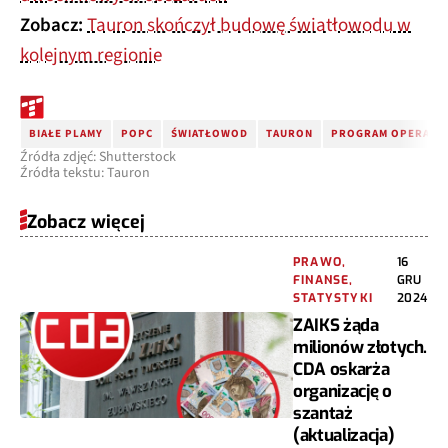
Zobacz:
Tauron skończył budowę światłowodu w
kolejnym regionie
BIAŁE PLAMY
POPC
ŚWIATŁOWOD
TAURON
PROGRAM OPERACYJ
Źródła zdjęć: Shutterstock
Źródła tekstu: Tauron
Zobacz więcej
PRAWO,
16
FINANSE,
GRU
STATYSTYKI
2024
ZAIKS żąda
milionów złotych.
CDA oskarża
organizację o
szantaż
(aktualizacja)