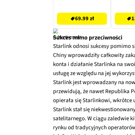
69.99 zł
134.87 zł
69.99 zł
1
Sukces mimo przeciwności
Starlink odnosi sukcesy pomimo si
Chiny wprowadziły całkowity zakaz
konta i działanie Starlinka na swo
usługę ze względu na jej wykorzys
Starlink jest wprowadzany na nowe
przewidują, że nawet Republika Po
opierała się Starlinkowi, wkrótce 
Starlink stał się niekwestionowan
satelitarnego. W ciągu zaledwie ki
rynku od tradycyjnych operatorów, 