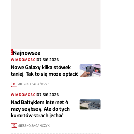
Najnowsze
WIADOMOŚCI
07 SIE 2026
Nowe Galaxy kilka stówek
taniej. Tak to się może opłacić
MIESZKO ZAGAŃCZYK
0
WIADOMOŚCI
07 SIE 2026
Nad Bałtykiem internet 4
razy szybszy. Ale do tych
kurortów strach jechać
MIESZKO ZAGAŃCZYK
12