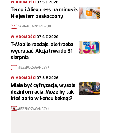
WIADOMOŚCI
07 SIE 2026
Temu i Aliexpress na minusie.
Nie jestem zaskoczony
DAMIAN JAROSZEWSKI
10
WIADOMOŚCI
07 SIE 2026
T-Mobile rozdaje, ale trzeba
wydrapać. Akcja trwa do 31
sierpnia
MIESZKO ZAGAŃCZYK
1
WIADOMOŚCI
07 SIE 2026
Miała być cyfryzacja, wyszła
dezinformacja. Może by tak
ktoś za to w końcu beknął?
MIESZKO ZAGAŃCZYK
4