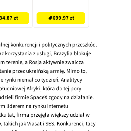
FISKARS (3 szt.)
699.97 zł
1027051, 1027072,
34.87 zł
699.97 zł
1027079 + Pistolet
zraszający FISKARS
3-funkcyjny (Front)
comfort
lnej konkurencji i politycznych przeszkód.
 korzystania z usługi, Brazylia blokuje
im terenie, a Rosja aktywnie zwalcza
tanie przez ukraińską armię. Mimo to,
 rynki niemal co tydzień. Analitycy
łudniowej Afryki, która do tej pory
udzieli firmie SpaceX zgody na działanie.
ym liderem na rynku Internetu
lku lat, firma przejęła większy udział w
takich jak Viasat i SES. Konkurenci, tacy