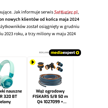
nujące. Jak informuje serwis
SatKurier.pl
,
ion nowych klientów od końca maja 2024
 użytkowników został osiągnięty w grudniu
u 2023 roku, a trzy miliony w maju 2024
REKLAMA
wki nauszne
Wąż ogrodowy
JR 320 BT
FISKARS 5/8 50 m
ielony
Q4 1027099 +
Szybkozłącza