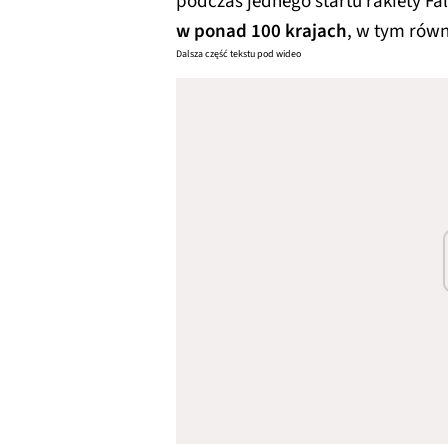
podczas jednego startu rakiety Fal
w ponad 100 krajach
, w tym równ
Dalsza część tekstu pod wideo