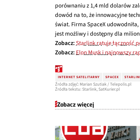
porównaniu z 1,4 mld dolarów zale
dowód na to, że innowacyjne tech
świat. Firma SpaceX udowodniła, ż
jest możliwy i dostępny dla milio
Zobacz:
Starlink ratuje łączność
Zobacz:
Elon Musk i najnowszy rap
INTERNET SATELITARNY
SPACEX
STARLIN
Źródła zdjęć: Marian Szutiak / Telepolis.pl
Źródła tekstu: Starlink, SatKurier.pl
Zobacz więcej