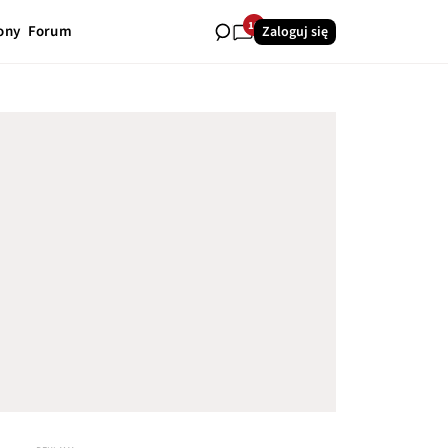
19
ony
Forum
Zaloguj się