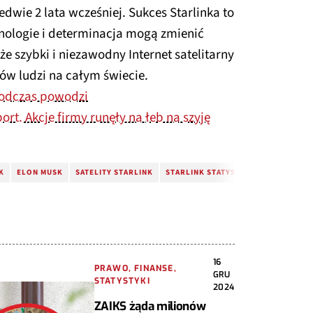
dwie 2 lata wcześniej. Sukces Starlinka to
nologie i determinacja mogą zmienić
e szybki i niezawodny Internet satelitarny
nów ludzi na całym świecie.
 podczas powodzi
ort. Akcje firmy runęły na łeb na szyję
K
ELON MUSK
SATELITY STARLINK
STARLINK STATYSTYKI
16
PRAWO, FINANSE,
GRU
STATYSTYKI
2024
ZAIKS żąda milionów