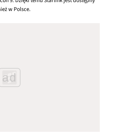
con 9. Dzięki temu Starlink jest dostępny
ież w Polsce.
ad