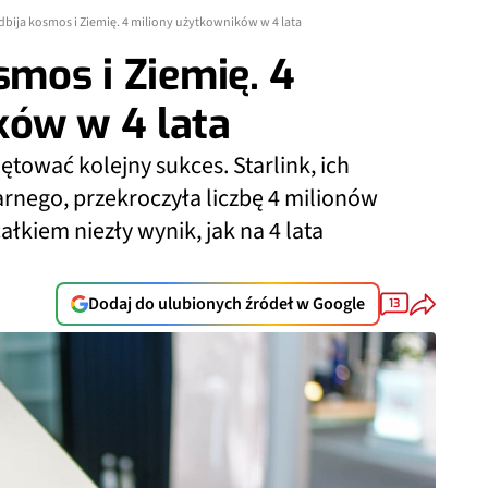
dbija kosmos i Ziemię. 4 miliony użytkowników w 4 lata
smos i Ziemię. 4
ków w 4 lata
tować kolejny sukces. Starlink, ich
arnego, przekroczyła liczbę 4 milionów
łkiem niezły wynik, jak na 4 lata
Dodaj do ulubionych źródeł w Google
13