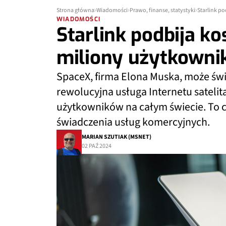
Strona główna
Wiadomości
Prawo, finanse, statystyki
Starlink po
WIADOMOŚCI
Starlink podbija ko
miliony użytkowni
SpaceX, firma Elona Muska, może świę
rewolucyjna usługa Internetu satelit
użytkowników na całym świecie. To ca
świadczenia usług komercyjnych.
MARIAN SZUTIAK (MSNET)
02 PAŹ 2024