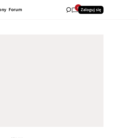
9
ony
Forum
Zaloguj się