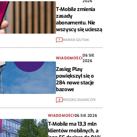
2026
T-Mobile zmienia
zasady
abonamentu. Nie
wszyscy się ucieszą
MARIAN SZUTIAK
1
06 SIE
WIADOMOŚCI
2026
Zasięg Play
powiększył się o
284 nowe stacje
bazowe
MIESZKO ZAGAŃCZYK
3
WIADOMOŚCI
06 SIE 2026
T-Mobile ma 13,3 mln
klientów mobilnych, a