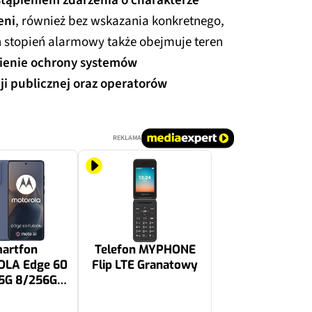
tąpieniem zdarzenia o charakterze
eni
, również bez wskazania konkretnego,
n stopień alarmowy także obejmuje teren
enie ochrony systemów
ji publicznej oraz operatorów
REKLAMA
artfon
Telefon MYPHONE
LA Edge 60
Flip LTE Granatowy
 5G 8/256GB
20Hz Stalowy
189.99 zł