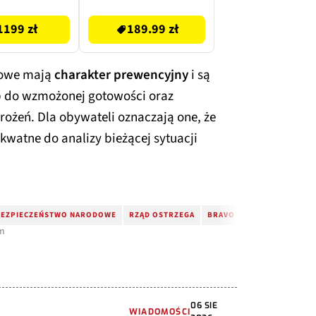
1199 zł
189.99 zł
mowe mają
charakter prewencyjny
i są
b do wzmożonej gotowości oraz
ożeń. Dla obywateli oznaczają one, że
watne do analizy bieżącej sytuacji
BEZPIECZEŃSTWO NARODOWE
RZĄD OSTRZEGA
BRAVO
RZĄD RP
PRE
om
06 SIE
WIADOMOŚCI