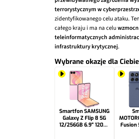
przewidywalnego zagrożenia wys
terrorystycznym w cyberprzestrz
zidentyfikowanego celu ataku. Te
całego kraju i ma na celu
wzmocni
teleinformatycznych administrac
infrastruktury krytycznej
.
Wybrane okazje dla Ciebie
Smartfon SAMSUNG
Sm
Galaxy Z Flip 8 5G
MOTORO
12/256GB 6.9" 120Hz
Fusion
Różowy SM-F776
6.67" 1
5699.99 zł
1199 zł