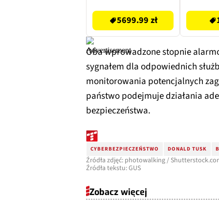
5699.99 zł
Oba wprowadzone stopnie alar
sygnałem dla odpowiednich służ
monitorowania potencjalnych zagr
państwo podejmuje działania adek
bezpieczeństwa.
CYBERBEZPIECZEŃSTWO
DONALD TUSK
Źródła zdjęć: photowalking / Shutterstock.c
Źródła tekstu: GUS
Zobacz więcej