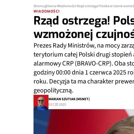
Strona główna
Wiadomości
Rząd ostrzega! Polska w stanie wzmoż
WIADOMOŚCI
Rząd ostrzega! Pol
wzmożonej czujnoś
Prezes Rady Ministrów, na mocy zarz
terytorium całej Polski drugi stopie
alarmowy CRP (BRAVO-CRP). Oba st
godziny 00:00 dnia 1 czerwca 2025 ro
roku. Decyzja ta ma charakter prewen
geopolityczną.
MARIAN SZUTIAK (MSNET)
03 CZE 2025