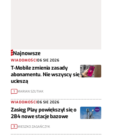
Najnowsze
WIADOMOŚCI
06 SIE 2026
T-Mobile zmienia zasady
abonamentu. Nie wszyscy się
ucieszą
MARIAN SZUTIAK
1
WIADOMOŚCI
06 SIE 2026
Zasięg Play powiększył się o
284 nowe stacje bazowe
MIESZKO ZAGAŃCZYK
3