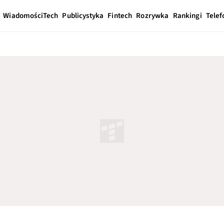
Wiadomości
Tech
Publicystyka
Fintech
Rozrywka
Rankingi
Telef