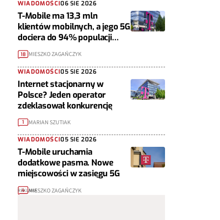
WIADOMOŚCI
06 SIE 2026
T-Mobile ma 13,3 mln
klientów mobilnych, a jego 5G
dociera do 94% populacji
Polski
MIESZKO ZAGAŃCZYK
18
WIADOMOŚCI
05 SIE 2026
Internet stacjonarny w
Polsce? Jeden operator
zdeklasował konkurencję
MARIAN SZUTIAK
1
WIADOMOŚCI
05 SIE 2026
T-Mobile uruchamia
dodatkowe pasma. Nowe
miejscowości w zasięgu 5G
MIESZKO ZAGAŃCZYK
4