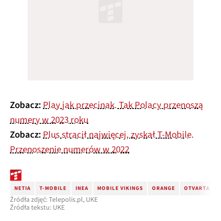
Zobacz:
Play jak przecinak. Tak Polacy przenoszą
numery w 2023 roku
Zobacz:
Plus stracił najwięcej, zyskał T-Mobile.
Przenoszenie numerów w 2022
NETIA
T-MOBILE
INEA
MOBILE VIKINGS
ORANGE
OTVARTA
Źródła zdjęć: Telepolis.pl, UKE
Źródła tekstu: UKE