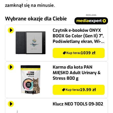
zamknął się na minusie
.
REKLAMA
Wybrane okazje dla Ciebie
Czytnik e-booków ONYX
BOOX Go Color (Gen II) 7",
Podświetlany ekran, Wi-
Fi, Bez reklam Czarny
1039 zł
Kup teraz
Karma dla kota PAN
MIĘSKO Adult Urinary &
Stress 800 g
19.99 zł
Kup teraz
Klucz NEO TOOLS 09-302