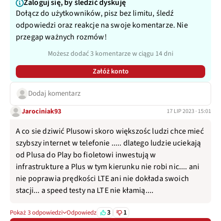
Zaloguj się, by śledzić dyskuję
Dołącz do użytkowników, pisz bez limitu, śledź
odpowiedzi oraz reakcje na swoje komentarze. Nie
przegap ważnych rozmów!
Możesz dodać 3 komentarze w ciągu 14 dni
Załóż konto
Dodaj komentarz
Jarociniak93
17 LIP 2023 · 15:01
A co sie dziwić Plusowi skoro większośc ludzi chce mieć
szybszy internet w telefonie ..... dlatego ludzie uciekają
od Plusa do Play bo fioletowi inwestują w
infrastrukture a Plus w tym kierunku nie robi nic.... ani
nie poprawia prędkości LTE ani nie dokłada swoich
stacji... a speed testy na LTE nie kłamią....
3
1
Pokaż 3 odpowiedzi
Odpowiedz