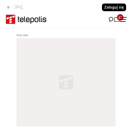
Zaloguj się
17