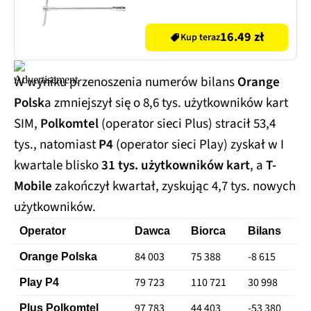
16.49 zł
Kup teraz
W wyniku przenoszenia numerów bilans
Orange
Polsk
a zmniejszył się o 8,6 tys. użytkowników kart
SIM,
Polkomtel
(operator sieci Plus) stracił 53,4
tys., natomiast
P4
(operator sieci Play) zyskał w I
kwartale blisko
31 tys. użytkowników kart
, a
T-
Mobile
zakończył kwartał, zyskując 4,7 tys. nowych
użytkowników.
Operator
Dawca
Biorca
Bilans
84 003
75 388
-8 615
Orange Polska
79 723
110 721
30 998
Play P4
97 783
44 403
-53 380
Plus Polkomtel