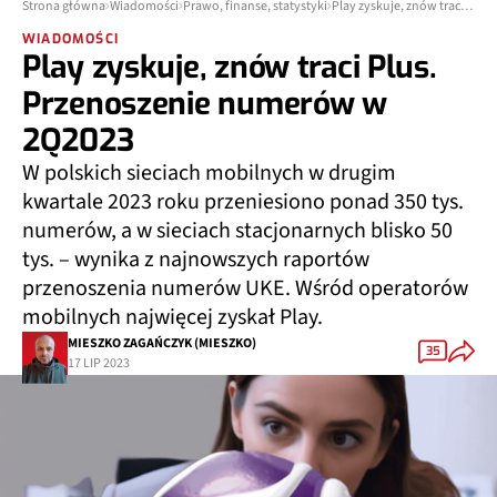
Strona główna
Wiadomości
Prawo, finanse, statystyki
Play zyskuje, znów traci Plus. Przenoszenie numerów w 2Q2023
WIADOMOŚCI
Play zyskuje, znów traci Plus.
Przenoszenie numerów w
2Q2023
W polskich sieciach mobilnych w drugim
kwartale 2023 roku przeniesiono ponad 350 tys.
numerów, a w sieciach stacjonarnych blisko 50
tys. – wynika z najnowszych raportów
przenoszenia numerów UKE. Wśród operatorów
mobilnych najwięcej zyskał Play.
MIESZKO ZAGAŃCZYK (MIESZKO)
35
17 LIP 2023