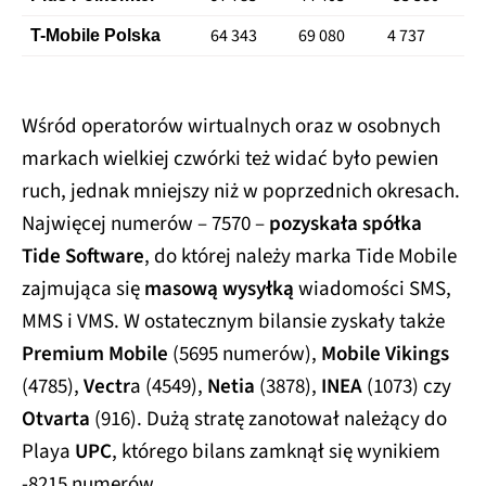
64 343
69 080
4 737
T-Mobile Polska
Wśród operatorów wirtualnych oraz w osobnych
markach wielkiej czwórki też widać było pewien
ruch, jednak mniejszy niż w poprzednich okresach.
Najwięcej numerów – 7570 –
pozyskała spółka
Tide Software
, do której należy marka Tide Mobile
zajmująca się
masową wysyłką
wiadomości SMS,
MMS i VMS. W ostatecznym bilansie zyskały także
Premium Mobile
(5695 numerów),
Mobile Vikings
(4785),
Vectr
a (4549),
Netia
(3878),
INEA
(1073) czy
Otvarta
(916). Dużą stratę zanotował należący do
Playa
UPC
, którego bilans zamknął się wynikiem
-8215 numerów.