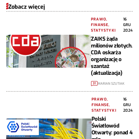
Zobacz więcej
PRAWO,
16
FINANSE,
GRU
STATYSTYKI
2024
ZAIKS żąda
milionów złotych.
CDA oskarża
organizację o
szantaż
(aktualizacja)
MARIAN SZUTIAK
31
PRAWO,
16
FINANSE,
GRU
STATYSTYKI
2024
Polski
Światłowód
Otwarty: ponad 4