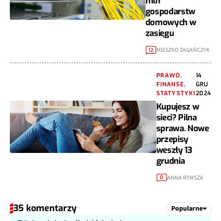
mln
gospodarstw
domowych w
zasięgu
MIESZKO ZAGAŃCZYK
12
PRAWO,
14
FINANSE,
GRU
STATYSTYKI
2024
Kupujesz w
sieci? Pilna
sprawa. Nowe
przepisy
weszły 13
grudnia
ANNA RYMSZA
0
35 komentarzy
Popularne