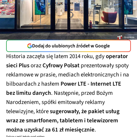
Dodaj do ulubionych źródeł w Google
Historia zaczęła się latem 2014 roku, gdy
operator
sieci Plus
oraz
Cyfrowy Polsat
prezentowały spoty
reklamowe w prasie, mediach elektronicznych i na
bilboardach z hasłem
Power LTE - Internet LTE
bez limitu danych
. Następnie, przed Bożym
Narodzeniem, spółki emitowały reklamy
telewizyjne, które
sugerowały, że pakiet usług
wraz ze smartfonem, tabletem i telewizorem
można uzyskać za 61 zł miesięcznie
.
Dalsza część tekstu pod wideo