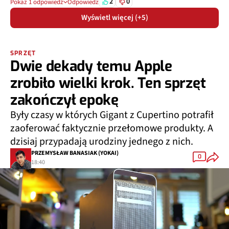
2
0
Pokaż 1 odpowiedź
Odpowiedz
Wyświetl więcej (+5)
SPRZĘT
Dwie dekady temu Apple
zrobiło wielki krok. Ten sprzęt
zakończył epokę
Były czasy w których Gigant z Cupertino potrafił
zaoferować faktycznie przełomowe produkty. A
dzisiaj przypadają urodziny jednego z nich.
PRZEMYSŁAW BANASIAK (YOKAI)
0
18:40