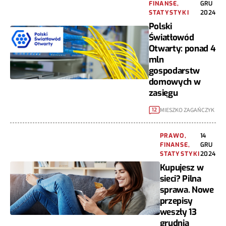
FINANSE,
GRU
STATYSTYKI
2024
Polski
Światłowód
Otwarty: ponad 4
mln
gospodarstw
domowych w
zasięgu
MIESZKO ZAGAŃCZYK
12
PRAWO,
14
FINANSE,
GRU
STATYSTYKI
2024
Kupujesz w
sieci? Pilna
sprawa. Nowe
przepisy
weszły 13
grudnia