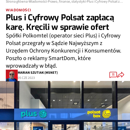
Strona główna
Wiadomości
Prawo, finanse, statystyki
Plus i Cyfrowy Polsat zapłacą karę. Kręcili w sprawie ofert
WIADOMOŚCI
Plus i Cyfrowy Polsat zapłacą
karę. Kręcili w sprawie ofert
Spółki Polkomtel (operator sieci Plus) i Cyfrowy
Polsat przegrały w Sądzie Najwyższym z
Urzędem Ochrony Konkurencji i Konsumentów.
Poszło o reklamy SmartDom, które
wprowadzały w błąd.
MARIAN SZUTIAK (MSNET)
11
05 CZE 2023