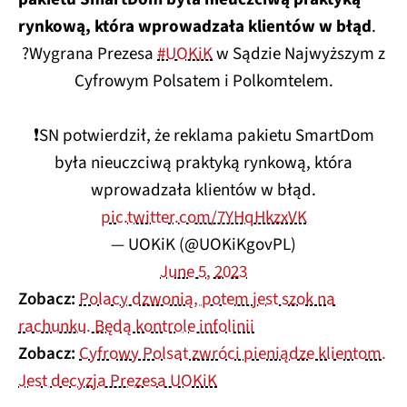
rynkową, która wprowadzała klientów w błąd
.
?Wygrana Prezesa
#UOKiK
w Sądzie Najwyższym z
Cyfrowym Polsatem i Polkomtelem.
❗️SN potwierdził, że reklama pakietu SmartDom
była nieuczciwą praktyką rynkową, która
wprowadzała klientów w błąd.
pic.twitter.com/7YHqHkzxVK
— UOKiK (@UOKiKgovPL)
June 5, 2023
Zobacz:
Polacy dzwonią, potem jest szok na
rachunku. Będą kontrole infolinii
Zobacz:
Cyfrowy Polsat zwróci pieniądze klientom.
Jest decyzja Prezesa UOKiK