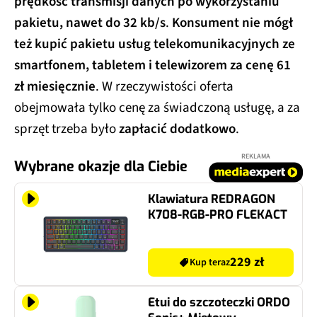
prędkość transmisji danych po wykorzystaniu
pakietu, nawet do 32 kb/s
.
Konsument nie mógł
też kupić pakietu usług telekomunikacyjnych ze
smartfonem, tabletem i telewizorem za cenę 61
zł miesięcznie
. W rzeczywistości oferta
obejmowała tylko cenę za świadczoną usługę, a za
sprzęt trzeba było
zapłacić dodatkowo
.
REKLAMA
Wybrane okazje dla Ciebie
Klawiatura REDRAGON
K708-RGB-PRO FLEKACT
229 zł
Kup teraz
Etui do szczoteczki ORDO