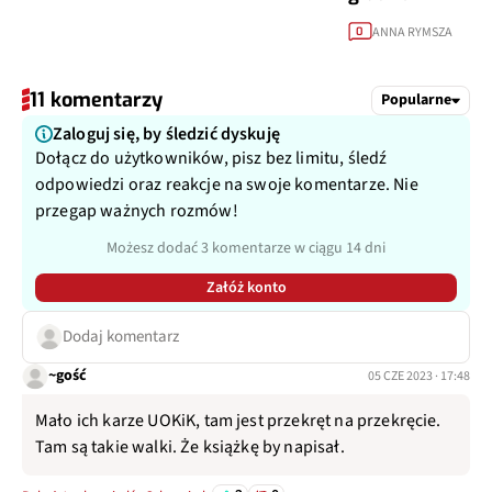
ANNA RYMSZA
0
11 komentarzy
Popularne
Zaloguj się, by śledzić dyskuję
Dołącz do użytkowników, pisz bez limitu, śledź
odpowiedzi oraz reakcje na swoje komentarze. Nie
przegap ważnych rozmów!
Możesz dodać 3 komentarze w ciągu 14 dni
Załóż konto
Dodaj komentarz
~gość
05 CZE 2023 · 17:48
Mało ich karze UOKiK, tam jest przekręt na przekręcie.
Tam są takie walki. Że książkę by napisał.