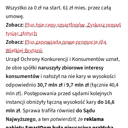
Wszystko za 0 zł na start. 61 zł mies. przez całą
umowę.
Zobacz:
Plus tnie ceny smartfonów. Zyskasz ponad
tysiąc złotych
Zobacz:
Plus zapowiada nowe promocje dla
Wielkiej Brytanii
Urząd Ochrony Konkurencji i Konsumentów uznał,
że obie spółki
naruszyły zbiorowe interesy
konsumentów
i nałożył na nie kary w wysokości
odpowiednio
30,7 mln zł
i
9,7 mln zł
(łącznie 40,4
mln zł). Postępowania przed sądami kolejnych
instancji obniżyły łączną wysokość kary
do 16,6
mln zł
. Sprawa trafiła również
do Sądu
Najwyższego
, a ten
potwierdził, że
reklama
pakietu SmartDom była nieuczciwą praktyką