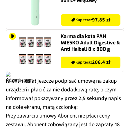
Sonic+ Miętowy
97.85 zł
Kup teraz
Karma dla kota PAN
MIĘSKO Adult Digestive &
Anti Haiball 8 x 800 g
206.4 zł
Kup teraz
Klient musiał jeszcze podpisać umowę na zakup
urządzeń i płacić za nie dodatkową ratę, o czym
informował pokazywany
przez 2,5 sekundy
napis
na dole ekranu, małą czcionką:
Przy zawarciu umowy Abonent nie płaci ceny
zestawu. Abonent zobowiązany jest do zapłaty 48