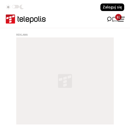
Zaloguj się
31