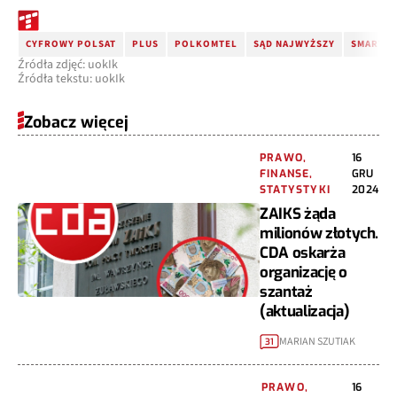
CYFROWY POLSAT
PLUS
POLKOMTEL
SĄD NAJWYŻSZY
SMARTD
Źródła zdjęć: uokIk
Źródła tekstu: uokIk
Zobacz więcej
PRAWO,
16
FINANSE,
GRU
STATYSTYKI
2024
ZAIKS żąda
milionów złotych.
CDA oskarża
organizację o
szantaż
(aktualizacja)
MARIAN SZUTIAK
31
PRAWO,
16