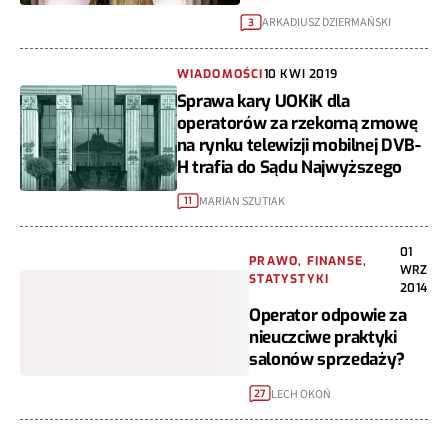
ARKADIUSZ DZIERMAŃSKI
3
WIADOMOŚCI
10 KWI 2019
Sprawa kary UOKiK dla
operatorów za rzekomą zmowę
na rynku telewizji mobilnej DVB-
H trafia do Sądu Najwyższego
MARIAN SZUTIAK
11
01
PRAWO, FINANSE,
WRZ
STATYSTYKI
2014
Operator odpowie za
nieuczciwe praktyki
salonów sprzedaży?
LECH OKOŃ
27