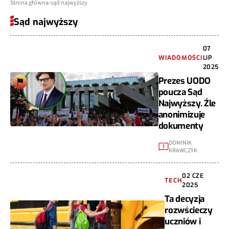
Strona główna
sąd najwyższy
Sąd najwyższy
07
WIADOMOŚCI
LIP
2025
Prezes UODO
poucza Sąd
Najwyższy. Źle
anonimizuje
dokumenty
DOMINIK
1
KRAWCZYK
02 CZE
TECH
2025
Ta decyzja
rozwścieczy
uczniów i