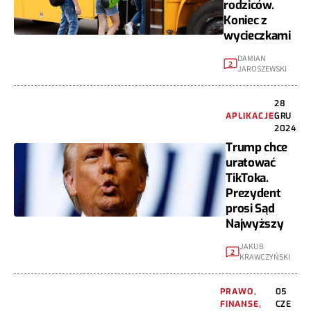
rodziców.
Koniec z
wycieczkami
DAMIAN
2
JAROSZEWSKI
28
APLIKACJE
GRU
2024
Trump chce
uratować
TikToka.
Prezydent
prosi Sąd
Najwyższy
JAKUB
2
KRAWCZYŃSKI
PRAWO,
05
FINANSE,
CZE