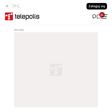
Zaloguj się
28