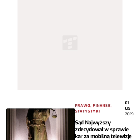
01
PRAWO, FINANSE,
LIS
STATYSTYKI
2019
Sąd Najwyższy
zdecydował w sprawie
kar za mobilną telewizję