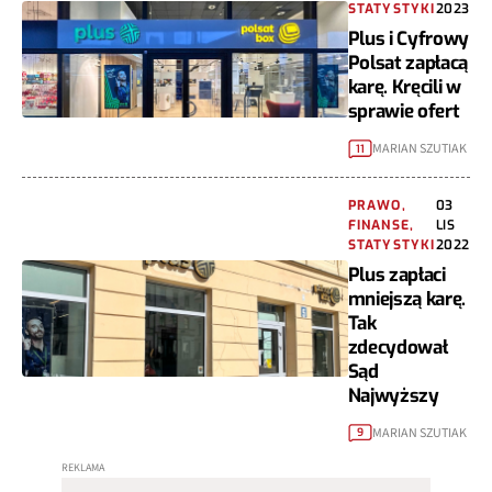
STATYSTYKI
2023
Plus i Cyfrowy
Polsat zapłacą
karę. Kręcili w
sprawie ofert
MARIAN SZUTIAK
11
PRAWO,
03
FINANSE,
LIS
STATYSTYKI
2022
Plus zapłaci
mniejszą karę.
Tak
zdecydował
Sąd
Najwyższy
MARIAN SZUTIAK
9