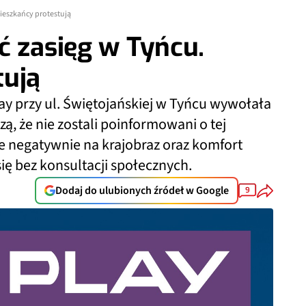
Mieszkańcy protestują
ć zasięg w Tyńcu.
tują
ay przy ul. Świętojańskiej w Tyńcu wywołała
ą, że nie zostali poinformowani o tej
ie negatywnie na krajobraz oraz komfort
 się bez konsultacji społecznych.
Dodaj do ulubionych źródeł w Google
9