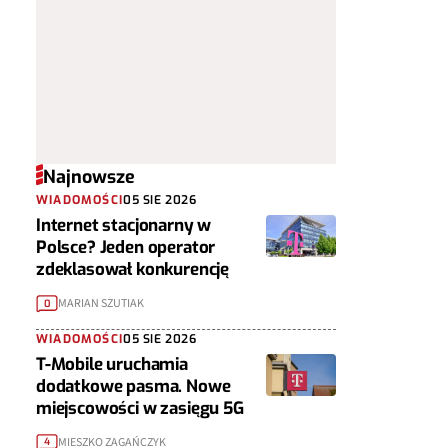
Najnowsze
WIADOMOŚCI
05 SIE 2026
Internet stacjonarny w
Polsce? Jeden operator
zdeklasował konkurencję
MARIAN SZUTIAK
0
WIADOMOŚCI
05 SIE 2026
T-Mobile uruchamia
dodatkowe pasma. Nowe
miejscowości w zasięgu 5G
MIESZKO ZAGAŃCZYK
4