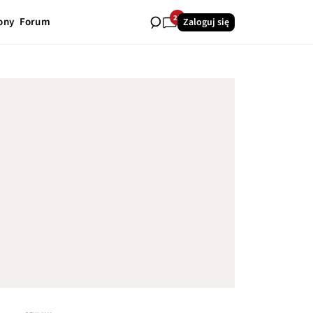
25
ony
Forum
Zaloguj się