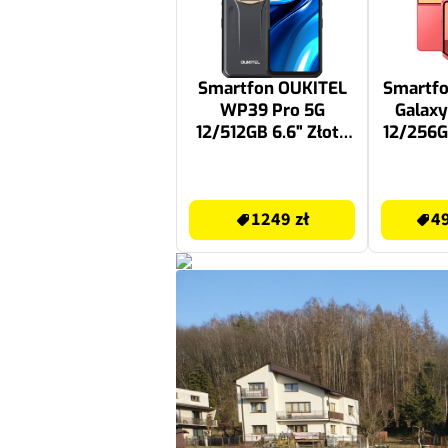
Smartfon OUKITEL
Smartf
WP39 Pro 5G
Galaxy
12/512GB 6.6" Złoty
12/256G
WP39PRO-GD OL
Czerwo
1249 zł
4999.99 zł
1249 zł
49