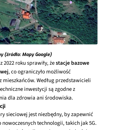
lay (źródło: Mapy Google)
 2022 roku sprawiły, że
stacje bazowe
owej
, co ograniczyło możliwość
ez mieszkańców. Według przedstawicieli
echniczne inwestycji są zgodne z
nia dla zdrowia ani środowiska.
cji
ury sieciowej jest niezbędny, by zapewnić
o nowoczesnych technologii, takich jak 5G.