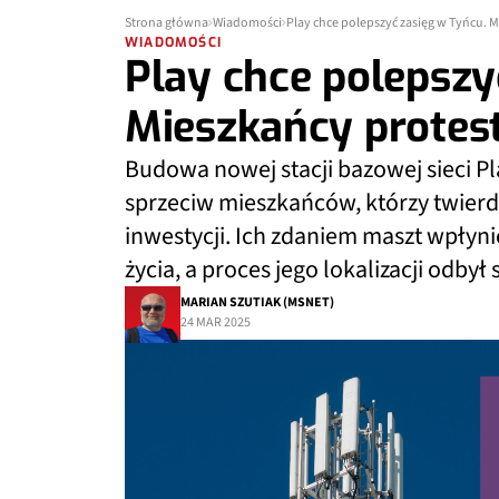
Strona główna
Wiadomości
Play chce polepszyć zasięg w Tyńcu. 
WIADOMOŚCI
Play chce polepszy
Mieszkańcy protes
Budowa nowej stacji bazowej sieci Pl
sprzeciw mieszkańców, którzy twierdz
inwestycji. Ich zdaniem maszt wpłyn
życia, a proces jego lokalizacji odbył
MARIAN SZUTIAK (MSNET)
24 MAR 2025