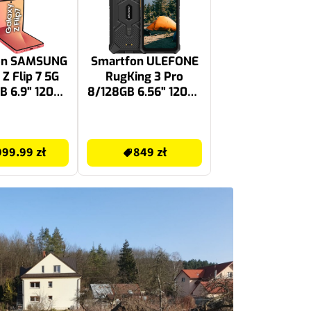
on SAMSUNG
Smartfon ULEFONE
 Z Flip 7 5G
RugKing 3 Pro
B 6.9" 120Hz
8/128GB 6.56" 120Hz
ny SM-F766
Czarny
849 zł
99.99 zł
849 zł