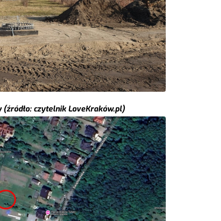
(źródło: czytelnik LoveKraków.pl)