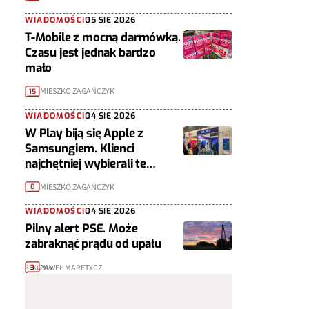
WIADOMOŚCI
05 SIE 2026
T-Mobile z mocną darmówką.
Czasu jest jednak bardzo
mało
MIESZKO ZAGAŃCZYK
15
WIADOMOŚCI
04 SIE 2026
W Play biją się Apple z
Samsungiem. Klienci
najchętniej wybierali te
telefony
MIESZKO ZAGAŃCZYK
0
WIADOMOŚCI
04 SIE 2026
Pilny alert PSE. Może
zabraknąć prądu od upału
PAWEŁ MARETYCZ
3