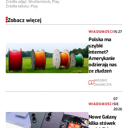
Źródła zdjęć: Shutterstock, Play
Źródła tekstu: Play
Zobacz więcej
WIADOMOŚCI
15:27
Polska ma
szybki
internet?
Amerykanie
odzierają nas
ze złudzeń
MIESZKO
2
ZAGAŃCZYK
07
WIADOMOŚCI
SIE
2026
Nowe Galaxy
kilka stówek