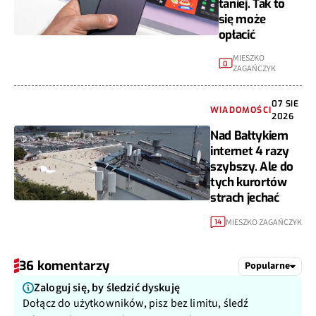
taniej. Tak to
się może
opłacić
MIESZKO
0
ZAGAŃCZYK
07 SIE
WIADOMOŚCI
2026
Nad Bałtykiem
internet 4 razy
szybszy. Ale do
tych kurortów
strach jechać
MIESZKO ZAGAŃCZYK
14
36 komentarzy
Popularne
Zaloguj się, by śledzić dyskuję
Dołącz do użytkowników, pisz bez limitu, śledź