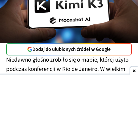
Dodaj do ulubionych źródeł w Google
Niedawno głośno zrobiło się o mapie, której użyto
podczas konferencji w Rio de Janeiro. W wielkim
skrócie można napisać, że
nie miała ona zbyt
wiele wspólnego z rzeczywistością
. Afrykańskie
państwa umieszczono na niej nie tam, gdzie być
powinny, co powinien wychwycić uczeń szkoły
średniej. Ale
na błędy nie zwrócili uwagi
pracownicy Departamentu Stanu USA
, którzy
przygotowali mapę. I tu najciekawsze: w tym celu