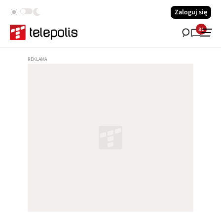
Zaloguj się
31