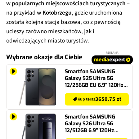
w popularnych miejscowościach turystycznych
–
na przykład w
Kołobrzegu
, gdzie uruchomiona
została kolejna stacja bazowa, co z pewnością
ucieszy zarówno mieszkańców, jak i
odwiedzających miasto turystów.
REKLAMA
Wybrane okazje dla Ciebie
Smartfon SAMSUNG
Galaxy S25 Ultra 5G
12/256GB EU 6.9" 120Hz
Tytanowy Czarny Plus
SM-S938
3650.75 zł
Kup teraz
Smartfon SAMSUNG
Galaxy S26 Ultra 5G
12/512GB 6.9" 120Hz
Czarny SM-S948