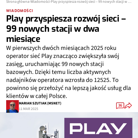
Strona główna
Wiadomości
Play przyspiesza rozwój sieci – 99 nowych stacji w dwa miesiące
WIADOMOŚCI
Play przyspiesza rozwój sieci –
99 nowych stacji w dwa
miesiące
W pierwszych dwóch miesiącach 2025 roku
operator sieć Play znacząco zwiększyła swój
zasięg, uruchamiając 99 nowych stacji
bazowych. Dzięki temu liczba aktywnych
nadajników operatora wzrosła do 12525. To
powinno się przełożyć na lepszą jakość usług dla
klientów w całej Polsce.
MARIAN SZUTIAK (MSNET)
36
11 MAR 2025