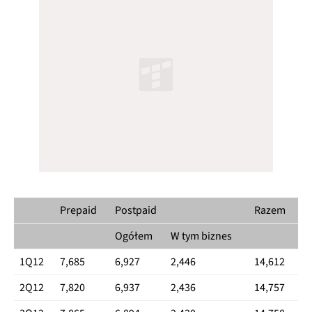
Prepaid
Postpaid
Razem
Ogółem
W tym biznes
1Q12
7,685
6,927
2,446
14,612
2Q12
7,820
6,937
2,436
14,757