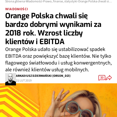
Strona główna
Wiadomości
Prawo, finanse, statystyki
Orange Polska chwali się bardzo dobrymi wynikami za 2018 rok. Wzrost liczby klientów i EBITDA
WIADOMOŚCI
Orange Polska chwali się
bardzo dobrymi wynikami za
2018 rok. Wzrost liczby
klientów i EBITDA
Orange Polska udało się ustabilizować spadek
EBITDA oraz powiększyć bazę klientów. Nie tylko
flagowego światłowodu i usług konwergentnych,
ale również klientów usług mobilnych.
ARKADIUSZ DZIERMAŃSKI (ORSON_DZI)
33
21 LUT 2019