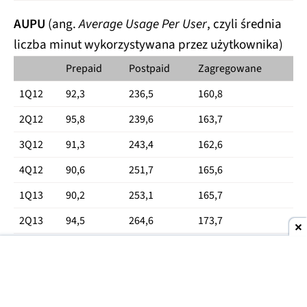
AUPU
(ang.
Average Usage Per User
, czyli średnia
liczba minut wykorzystywana przez użytkownika)
Prepaid
Postpaid
Zagregowane
1Q12
92,3
236,5
160,8
2Q12
95,8
239,6
163,7
3Q12
91,3
243,4
162,6
4Q12
90,6
251,7
165,6
1Q13
90,2
253,1
165,7
2Q13
94,5
264,6
173,7
3Q13
91,3
266,8
173,2
4Q13
90,8
273,7
176,3
1Q14
90,5
279,7
186,3