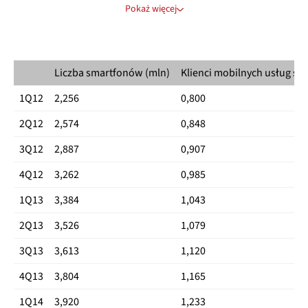
Pokaż więcej
4Q15
7,545
8,361
2,688
15,906
1Q16
7,689
8,575
2,754
16,264
Liczba smartfonów (mln)
Klienci mobilnych usług s
2Q16
7,898
8,798
2,817
16,696
1Q12
2,256
0,800
3Q16
7,309
9,085
2,893
16,394
2Q12
2,574
0,848
4Q16
6,537
9,453
2,986
15,990
3Q12
2,887
0,907
1Q17
5,820
9,452
bd
15,272
4Q12
3,262
0,985
2Q17
4,983
9,573
bd
14,555
1Q13
3,384
1,043
3Q17
4,696
9,662
bd
14,358
2Q13
3,526
1,079
4Q17
4,698
9,726
bd
14,424
3Q13
3,613
1,120
1Q18
4,621
9,747
bd
14,368
4Q13
3,804
1,165
2Q18
4,694
9,790
bd
14,484
1Q14
3,920
1,233
3Q18
4,761
9,853
bd
14,614