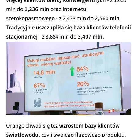
więcej klientów oferty konwergentnych
- z 1,035
mln do
1,236 mln
oraz
Internetu
szerokopasmowego - z 2,438 mln do
2,560 mln
.
Tradycyjnie
uszczupliła się baza klientów telefonii
stacjonarnej
- z 3,684 mln do
3,407 mln.
Orange chwali się też
wzrostem bazy klientów
światłowodu
, czyli swojego flagowego produktu.