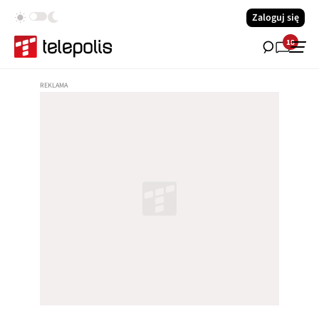
Zaloguj się
18