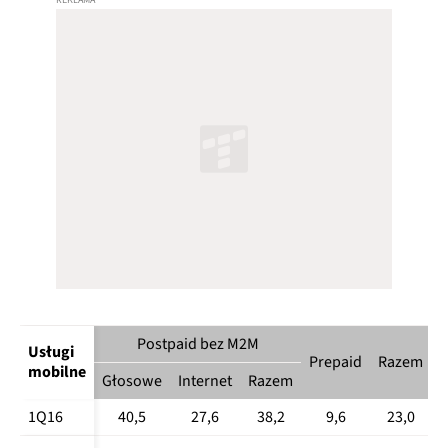
2Q17
6,441
2,788
3Q17
6,552
2,839
4Q17
6,744
2,889
1Q18
6,886
2,912
2Q18
7,006
2,934
3Q18
7,223
2,959
4Q18
7,447
2,967
Postpaid bez M2M
Usługi 
Prepaid
Razem
mobilne
Głosowe
Internet
Razem
1Q16
40,5
27,6
38,2
9,6
23,0