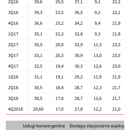
2Q16
39,6
25,5
37,1
9,1
22,2
3Q16
39,3
23,5
36,5
9,2
22,1
4Q16
36,6
23,2
34,2
9,4
21,9
1Q17
35,1
22,3
32,8
9,3
21,8
2Q17
35,5
20,9
32,9
11,3
23,5
3Q17
33,1
20,3
30,9
13,0
23,5
4Q17
32,5
19,4
30,3
12,6
23,0
1Q18
31,1
19,1
29,2
11,9
21,9
2Q18
30,5
18,4
28,7
12,3
21,7
3Q18
30,5
17,8
28,7
12,6
21,7
4Q2018
29,60
17,0
27,8
12,2
21,0
Usługi konwergentne
Dostępy stacjonarne wąskop