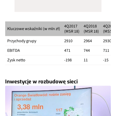
4Q2017
4Q2018
4Q201
Kluczowe wskaźniki (w mln zł)
(MSR 18)
(MSR 18)
(MSSF 
Przychody grupy
2910
2964
2930
EBITDA
471
744
711
Zysk netto
-198
11
-15
Inwestycje w rozbudowę sieci