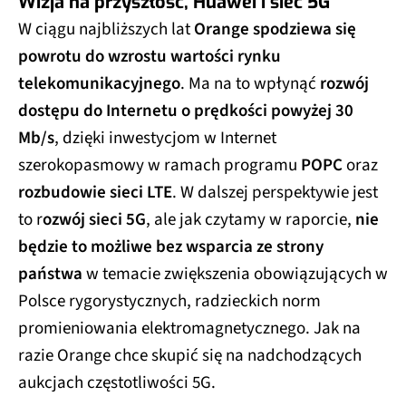
Wizja na przyszłość, Huawei i sieć 5G
W ciągu najbliższych lat
Orange spodziewa się
powrotu do wzrostu wartości rynku
telekomunikacyjnego
. Ma na to wpłynąć
rozwój
dostępu do Internetu o prędkości powyżej 30
Mb/s
, dzięki inwestycjom w Internet
szerokopasmowy w ramach programu
POPC
oraz
rozbudowie sieci LTE
. W dalszej perspektywie jest
to r
ozwój sieci 5G
, ale jak czytamy w raporcie,
nie
będzie to możliwe bez wsparcia ze strony
państwa
w temacie zwiększenia obowiązujących w
Polsce rygorystycznych, radzieckich norm
promieniowania elektromagnetycznego. Jak na
razie Orange chce skupić się na nadchodzących
aukcjach częstotliwości 5G.