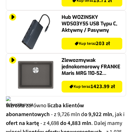
15.71 zł
Kup teraz
Hub WOZINSKY
WDS03Y5S USB Typu C,
Aktywny / Pasywny
203 zł
Kup teraz
Zlewozmywak
jednokomorowy FRANKE
Maris MRG 110-52
125.0687.254 Kamienny
szary 43.3x55.3
1423.99 zł
Kup teraz
Wzrosła
zarówno
liczba klientów
abonamentowych
- z 9,726 mln d
o 9,922 mln
, jak i
ofert na kartę
- z 4,698
do 4,883 mln
. Dalej mamy