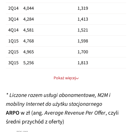
2Q14
4,044
1,319
4Q18
4,883
9,922
bd
14,805
3Q14
4,284
1,413
4Q14
4,581
1,521
1Q15
4,768
1,598
2Q15
4,965
1,700
3Q15
5,256
1,813
4Q15
5,470
2,012
Pokaż więcej
1Q16
5,809
2,229
* Liczone razem usługi abonamentowe, M2M i
2Q16
5,996
2,473
mobilny Internet do użytku stacjonarnego
3Q16
6,057
2,615
ARPO
w zł (ang.
Average Revenue Per Offer
, czyli
4Q16
6,291
2,666
średni przychód z oferty)
1Q17
6,312
2,703