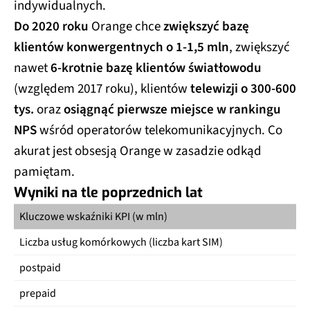
indywidualnych.
Do 2020 roku
Orange chce
zwiększyć bazę
klientów konwergentnych o 1-1,5 mln
, zwiększyć
nawet
6-krotnie bazę klientów światłowodu
(względem 2017 roku), klientów
telewizji o 300-600
tys.
oraz
osiągnąć pierwsze miejsce w rankingu
NPS
wśród operatorów telekomunikacyjnych. Co
akurat jest obsesją Orange w zasadzie odkąd
pamiętam.
Wyniki na tle poprzednich lat
Kluczowe wskaźniki KPI (w mln)
4Q
Liczba usług komórkowych (liczba kart SIM)
14
postpaid
9,
prepaid
4,